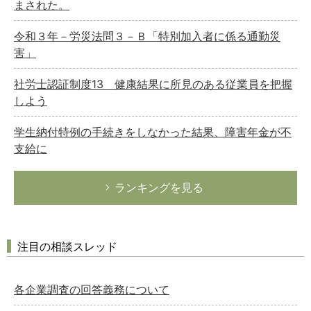
まされた。
令和３年－労災法問３－Ｂ「特別加入者に係る通勤災
害」
社労士認証制度13 健康結果に所見のある従業員を把握
しよう
学生納付特例の手続きをしなかった結果、障害年金が不
支給に
ランキングを見る
注目の相談スレッド
各企業調査の回答義務について