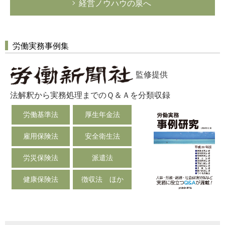
経営ノウハウの泉へ
労働実務事例集
監修提供
法解釈から実務処理までのＱ＆Ａを分類収録
労働基準法
厚生年金法
雇用保険法
安全衛生法
労災保険法
派遣法
健康保険法
徴収法 ほか