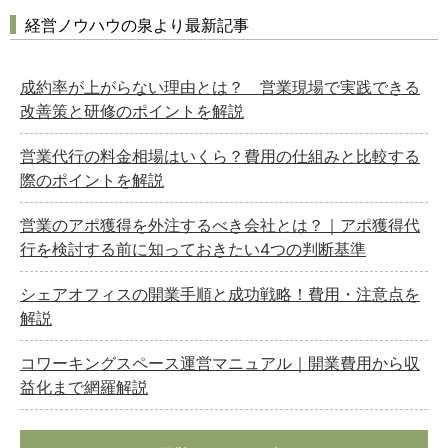
経営ノウハウの泉より最新記事
成約率が上がらない理由とは？ 営業現場で実践できる
改善策と研修のポイントを解説
営業代行の料金相場はいくら？費用の仕組みと比較する
際のポイントを解説
営業のアポ獲得を外注するべき会社とは？｜アポ獲得代
行を検討する前に知っておきたい4つの判断基準
シェアオフィスの開業手順と成功戦略！費用・注意点を
解説
コワーキングスペース運営マニュアル｜開業費用から収
益化まで網羅解説