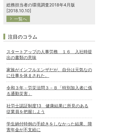
総務担当者の環境調査2018年4月版
[2018.10.10]
一覧へ
注目のコラム
スタートアップの人事労務 １６ 入社時提
出の書類の意味
家族がインフルエンザだが、自分は元気なの
に仕事を休まされた。
令和３年－労災法問３－Ｂ「特別加入者に係
る通勤災害」
社労士認証制度13 健康結果に所見のある
従業員を把握しよう
学生納付特例の手続きをしなかった結果、障
害年金が不支給に