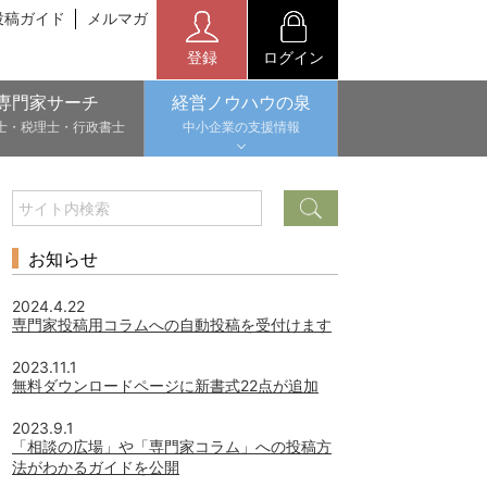
投稿ガイド
メルマガ
登録
ログイン
専門家サーチ
経営ノウハウの泉
士・税理士・行政書士
中小企業の支援情報
お知らせ
2024.4.22
専門家投稿用コラムへの自動投稿を受付けます
2023.11.1
無料ダウンロードページに新書式22点が追加
2023.9.1
「相談の広場」や「専門家コラム」への投稿方
法がわかるガイドを公開