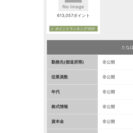
613,057ポイント
ポイントランキング100!
たな
勤務先(都道府県)
非公開
従業員数
非公開
年代
非公開
株式情報
非公開
資本金
非公開