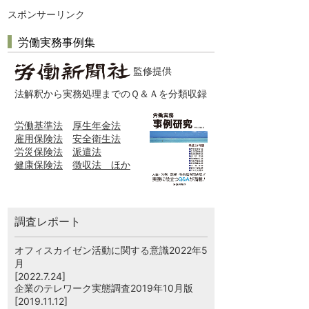
スポンサーリンク
労働実務事例集
監修提供
法解釈から実務処理までのＱ＆Ａを分類収録
労働基準法
厚生年金法
雇用保険法
安全衛生法
労災保険法
派遣法
健康保険法
徴収法 ほか
調査レポート
オフィスカイゼン活動に関する意識2022年5
月
[2022.7.24]
企業のテレワーク実態調査2019年10月版
[2019.11.12]