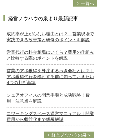
一覧へ
経営ノウハウの泉より最新記事
成約率が上がらない理由とは？ 営業現場で
実践できる改善策と研修のポイントを解説
営業代行の料金相場はいくら？費用の仕組み
と比較する際のポイントを解説
営業のアポ獲得を外注するべき会社とは？｜
アポ獲得代行を検討する前に知っておきたい
4つの判断基準
シェアオフィスの開業手順と成功戦略！費
用・注意点を解説
コワーキングスペース運営マニュアル｜開業
費用から収益化まで網羅解説
経営ノウハウの泉へ