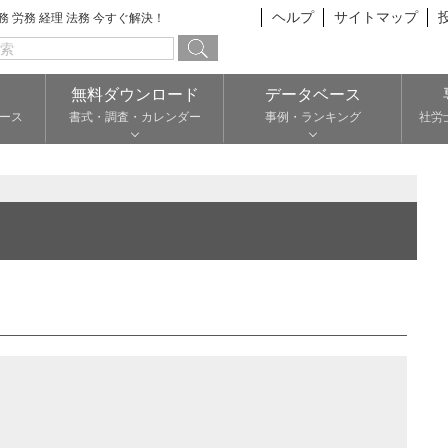
ヘルプ
サイトマップ
総務 労務 経理 法務 今すぐ解決！
無料ダウンロード
データベース
ース
書式・調査・カレンダー
事例・ランキング
社労