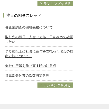
ランキングを見る
注目の相談スレッド
各企業調査の回答義務について
取引先の締日・入金（支払）日を改めて確認
したい
７５歳以上に社員に賞与を支払った場合の届
出方法について。
会社住所印を作り直す時の注意点
育児部分休業の端数減額処理
ランキングを見る