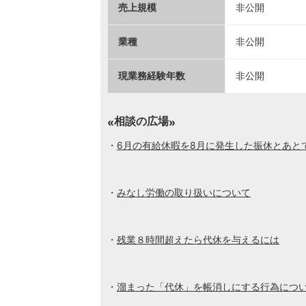
売上規模
非公開
業種
非公開
現業務経験年数
非公開
相談の広場
6月の有給休暇を8月に発生した振休とあと
みなし労働の取り扱いについて
残業８時間超えたら代休を与えるには
溜まった「代休」を帳消しにする行為につ