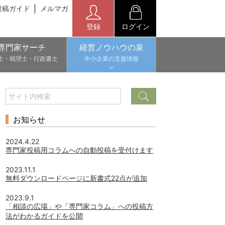
投稿ガイド
メルマガ
登録
ログイン
専門家サーチ
経営ノウハウの泉
士・税理士・行政書士
中小企業の支援情報
お知らせ
2024.4.22
専門家投稿用コラムへの自動投稿を受付けます
2023.11.1
無料ダウンロードページに新書式22点が追加
2023.9.1
「相談の広場」や「専門家コラム」への投稿方
法がわかるガイドを公開