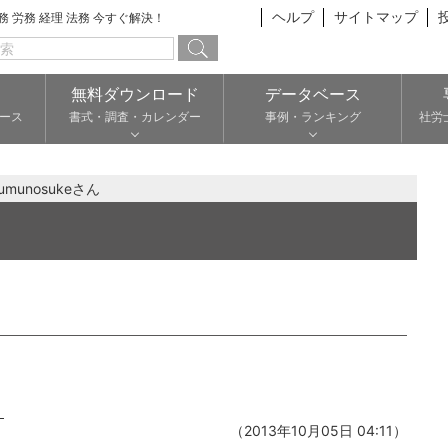
ヘルプ
サイトマップ
総務 労務 経理 法務 今すぐ解決！
無料ダウンロード
データベース
ース
書式・調査・カレンダー
事例・ランキング
社労
munosukeさん
。
（2013年10月05日 04:11）