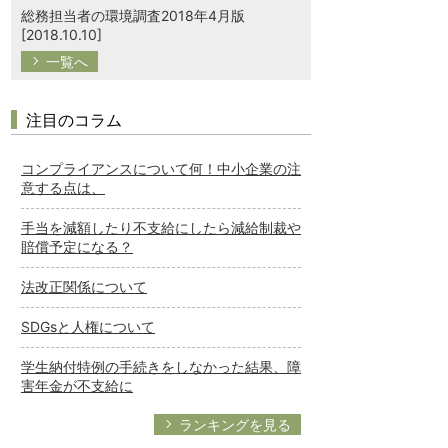
総務担当者の環境調査2018年4月版
[2018.10.10]
一覧へ
注目のコラム
コンプライアンスについて何！中小企業の注
意する点は、
手当を減額したり不支給にしたら減給制裁や
賠償予定になる？
法改正関係について
SDGsと人権について
学生納付特例の手続きをしなかった結果、障
害年金が不支給に
ランキングを見る