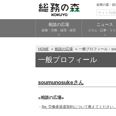
総務の森 - 
相談の広場
ニュース
総務・労務・経理・経営
コラム・記事・リリ
HOME
相談の広場
一般プロフィール：sou
一般プロフィール
soumunosukeさん
相談の広場
Re: 労働者派遣契約について教えてください