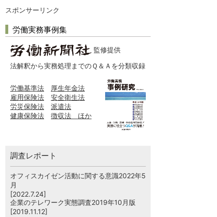
スポンサーリンク
労働実務事例集
監修提供
法解釈から実務処理までのＱ＆Ａを分類収録
労働基準法
厚生年金法
雇用保険法
安全衛生法
労災保険法
派遣法
健康保険法
徴収法 ほか
調査レポート
オフィスカイゼン活動に関する意識2022年5
月
[2022.7.24]
企業のテレワーク実態調査2019年10月版
[2019.11.12]