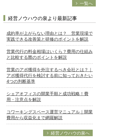
一覧へ
経営ノウハウの泉より最新記事
成約率が上がらない理由とは？ 営業現場で
実践できる改善策と研修のポイントを解説
営業代行の料金相場はいくら？費用の仕組み
と比較する際のポイントを解説
営業のアポ獲得を外注するべき会社とは？｜
アポ獲得代行を検討する前に知っておきたい
4つの判断基準
シェアオフィスの開業手順と成功戦略！費
用・注意点を解説
コワーキングスペース運営マニュアル｜開業
費用から収益化まで網羅解説
経営ノウハウの泉へ