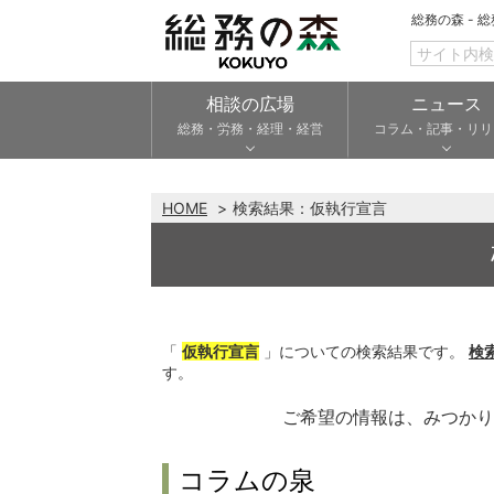
総務の森 - 
相談の広場
ニュース
総務・労務・経理・経営
コラム・記事・リリ
HOME
検索結果：
仮執行宣言
「
仮執行宣言
」についての検索結果です。
検
す。
ご希望の情報は、みつか
コラムの泉