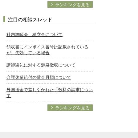
ランキングを見る
注目の相談スレッド
社内親睦会 積立金について
領収書にインボイス番号は記載されている
が、失効している場合
講師謝礼に対する源泉徴収について
介護休業給付の賃金月額について
外国送金で差し引かれた手数料の請求につい
て
ランキングを見る