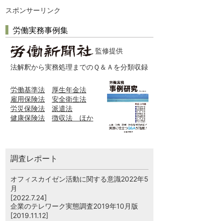
スポンサーリンク
労働実務事例集
監修提供
法解釈から実務処理までのＱ＆Ａを分類収録
労働基準法
厚生年金法
雇用保険法
安全衛生法
労災保険法
派遣法
健康保険法
徴収法 ほか
調査レポート
オフィスカイゼン活動に関する意識2022年5
月
[2022.7.24]
企業のテレワーク実態調査2019年10月版
[2019.11.12]