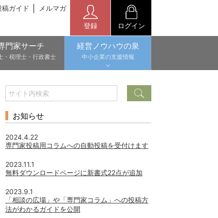
投稿ガイド
メルマガ
登録
ログイン
専門家サーチ
経営ノウハウの泉
士・税理士・行政書士
中小企業の支援情報
お知らせ
2024.4.22
専門家投稿用コラムへの自動投稿を受付けます
2023.11.1
無料ダウンロードページに新書式22点が追加
2023.9.1
「相談の広場」や「専門家コラム」への投稿方
法がわかるガイドを公開