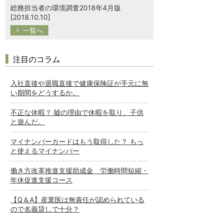
総務担当者の環境調査2018年4月版
[2018.10.10]
一覧へ
注目のコラム
入社直後や退職直後で健康保険証が手元に無
い期間をどうするか。
不正な休暇？ 嘘の理由で休暇を取り、子供
と遊んだ。
マイナンバーカードはもう取得した？ もっ
と使えるマイナンバー
働き方改革推進支援助成金 労働時間短縮・
年休促進支援コース
【Q＆A】産業医は無責任が認められている
ので名義貸しで十分？