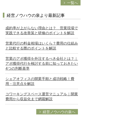
一覧へ
経営ノウハウの泉より最新記事
成約率が上がらない理由とは？ 営業現場で
実践できる改善策と研修のポイントを解説
営業代行の料金相場はいくら？費用の仕組み
と比較する際のポイントを解説
営業のアポ獲得を外注するべき会社とは？｜
アポ獲得代行を検討する前に知っておきたい
4つの判断基準
シェアオフィスの開業手順と成功戦略！費
用・注意点を解説
コワーキングスペース運営マニュアル｜開業
費用から収益化まで網羅解説
経営ノウハウの泉へ