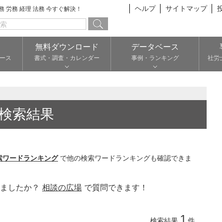
ヘルプ
サイトマップ
総務 労務 経理 法務 今すぐ解決！
無料ダウンロード
データベース
ース
書式・調査・カレンダー
事例・ランキング
社労
検索結果
索ワードランキング
で他の検索ワードランキングも確認できま
りましたか？
相談の広場
で質問できます！
1
検索結果
件