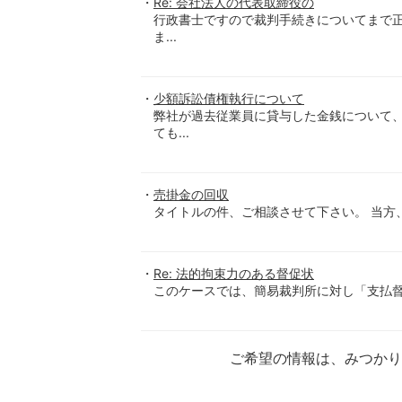
Re: 会社法人の代表取締役の
行政書士ですので裁判手続きについてまで正
ま...
少額訴訟債権執行について
弊社が過去従業員に貸与した金銭について
ても...
売掛金の回収
タイトルの件、ご相談させて下さい。 当方、
Re: 法的拘束力のある督促状
このケースでは、簡易裁判所に対し「支払督
ご希望の情報は、みつか