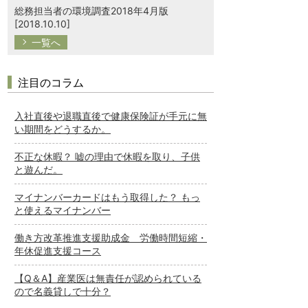
総務担当者の環境調査2018年4月版
[2018.10.10]
一覧へ
注目のコラム
入社直後や退職直後で健康保険証が手元に無
い期間をどうするか。
不正な休暇？ 嘘の理由で休暇を取り、子供
と遊んだ。
マイナンバーカードはもう取得した？ もっ
と使えるマイナンバー
働き方改革推進支援助成金 労働時間短縮・
年休促進支援コース
【Q＆A】産業医は無責任が認められている
ので名義貸しで十分？