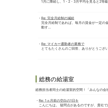
1月に降給し、1・2・3月平均を見ると2等
Re: 完全月給制の減給
完全月給制であれば、毎月の賃金が一定の
動す...
Re: マイカー通勤者の業務で
とてもたくさんのご回答、ありがとうございま
総務の給湯室
総務担当者同士の給湯室的空間！「みんなの会
Re: 1ヵ月前の空白の1日を
こんにちは。 疑問点があるのですが、貴社で