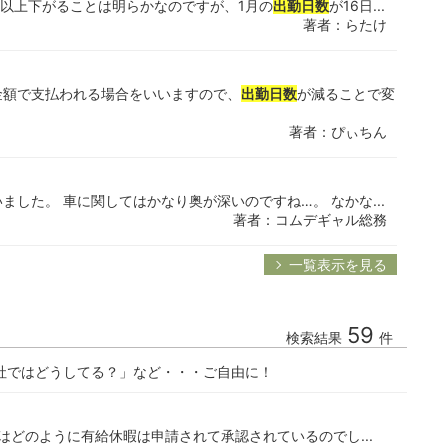
級以上下がることは明らかなのですが、1月の
出勤日数
が16日...
著者：らたけ
金額で支払われる場合をいいますので、
出勤日数
が減ることで変
著者：ぴぃちん
した。 車に関してはかなり奥が深いのですね…。 なかな...
著者：コムデギャル総務
一覧表示を見る
59
検索結果
件
社ではどうしてる？」など・・・ご自由に！
はどのように有給休暇は申請されて承認されているのでし...