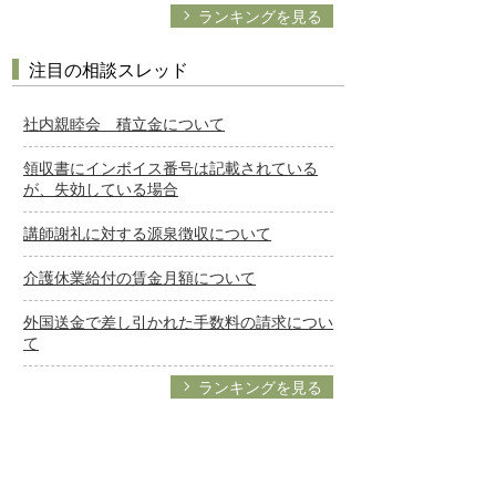
ランキングを見る
注目の相談スレッド
社内親睦会 積立金について
領収書にインボイス番号は記載されている
が、失効している場合
講師謝礼に対する源泉徴収について
介護休業給付の賃金月額について
外国送金で差し引かれた手数料の請求につい
て
ランキングを見る