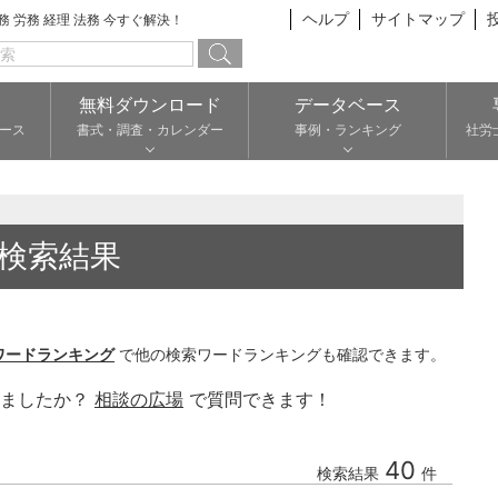
ヘルプ
サイトマップ
総務 労務 経理 法務 今すぐ解決！
無料ダウンロード
データベース
ース
書式・調査・カレンダー
事例・ランキング
社労
検索結果
ワードランキング
で他の検索ワードランキングも確認できます。
りましたか？
相談の広場
で質問できます！
40
検索結果
件