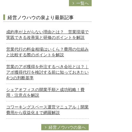
一覧へ
経営ノウハウの泉より最新記事
成約率が上がらない理由とは？ 営業現場で
実践できる改善策と研修のポイントを解説
営業代行の料金相場はいくら？費用の仕組み
と比較する際のポイントを解説
営業のアポ獲得を外注するべき会社とは？｜
アポ獲得代行を検討する前に知っておきたい
4つの判断基準
シェアオフィスの開業手順と成功戦略！費
用・注意点を解説
コワーキングスペース運営マニュアル｜開業
費用から収益化まで網羅解説
経営ノウハウの泉へ