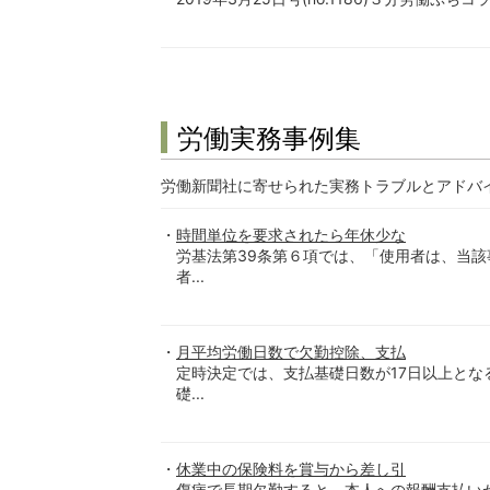
労働実務事例集
労働新聞社に寄せられた実務トラブルとアドバ
時間単位を要求されたら年休少な
労基法第39条第６項では、「使用者は、当
者...
月平均労働日数で欠勤控除、支払
定時決定では、支払基礎日数が17日以上と
礎...
休業中の保険料を賞与から差し引
傷病で長期欠勤すると、本人への報酬支払い