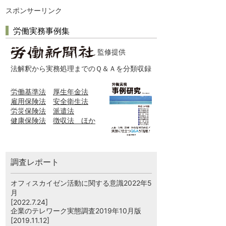
スポンサーリンク
労働実務事例集
監修提供
法解釈から実務処理までのＱ＆Ａを分類収録
労働基準法
厚生年金法
雇用保険法
安全衛生法
労災保険法
派遣法
健康保険法
徴収法 ほか
調査レポート
オフィスカイゼン活動に関する意識2022年5
月
[2022.7.24]
企業のテレワーク実態調査2019年10月版
[2019.11.12]