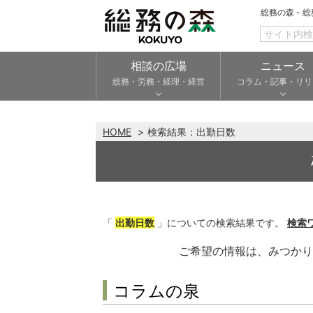
総務の森 - 
相談の広場
ニュース
総務・労務・経理・経営
コラム・記事・リリ
HOME
検索結果：
出勤日数
「
出勤日数
」についての検索結果です。
検索
ご希望の情報は、みつか
コラムの泉