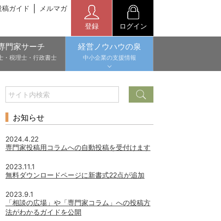
投稿ガイド
メルマガ
登録
ログイン
専門家サーチ
経営ノウハウの泉
士・税理士・行政書士
中小企業の支援情報
お知らせ
2024.4.22
専門家投稿用コラムへの自動投稿を受付けます
2023.11.1
無料ダウンロードページに新書式22点が追加
2023.9.1
「相談の広場」や「専門家コラム」への投稿方
法がわかるガイドを公開