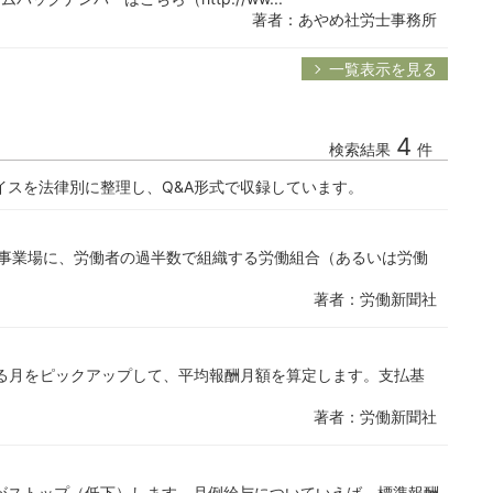
著者：あやめ社労士事務所
一覧表示を見る
4
検索結果
件
イスを法律別に整理し、Q&A形式で収録しています。
該事業場に、労働者の過半数で組織する労働組合（あるいは労働
著者：労働新聞社
なる月をピックアップして、平均報酬月額を算定します。支払基
著者：労働新聞社
がストップ（低下）します。月例給与についていえば、標準報酬