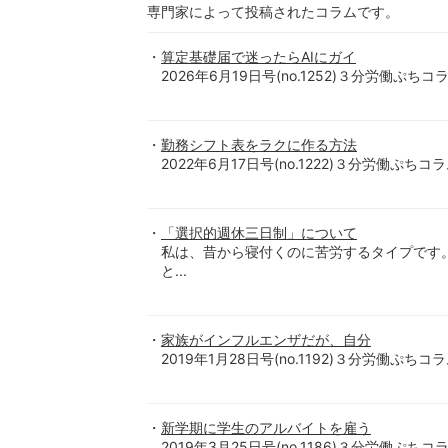
専門家によって投稿されたコラムです。
算定基礎届で迷ったらAIにガイ
2026年6月19日号(no.1252)３分労働ぷちコラ
勤務シフト表をラクに作る方法
2022年6月17日号(no.1222)３分労働ぷちコラ
「選択的週休三日制」について
私は、昔から寝付くのに苦労するタイプです
と...
家族がインフルエンザだが、自分
2019年1月28日号(no.1192)３分労働ぷちコラ
新学期に学生のアルバイトを雇う
2019年3月25日号(no.1186)３分労働ぷちコ