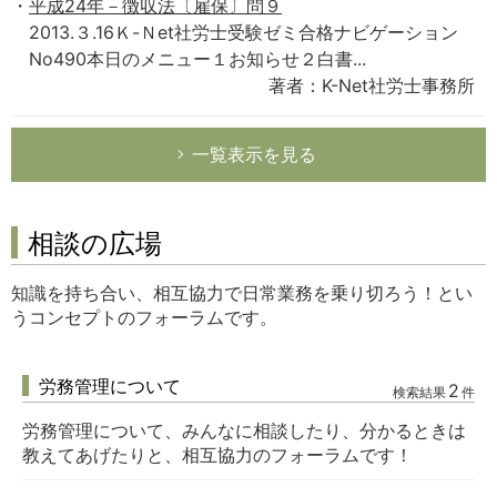
平成24年－徴収法〔雇保〕問９
2013.３.16Ｋ-Ｎet社労士受験ゼミ合格ナビゲーション
No490本日のメニュー１お知らせ２白書...
著者：K-Net社労士事務所
一覧表示を見る
相談の広場
知識を持ち合い、相互協力で日常業務を乗り切ろう！とい
うコンセプトのフォーラムです。
労務管理について
2
検索結果
件
労務管理について、みんなに相談したり、分かるときは
教えてあげたりと、相互協力のフォーラムです！