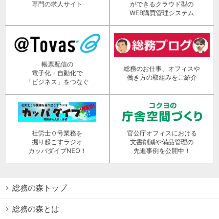
専門の求人サイト
ができるクラウド型の
WEB購買管理システム
帳票配信の
総務のお仕事、オフィスや
電子化・自動化で
働き方の取組みをご紹介
「ビジネス」をつなぐ
社労士０号業務を
官公庁オフィスにおける
掘り起こすラジオ
文書削減や備品管理の
カッパダイブNEO！
先進事例を公開中！
総務の森トップ
総務の森とは