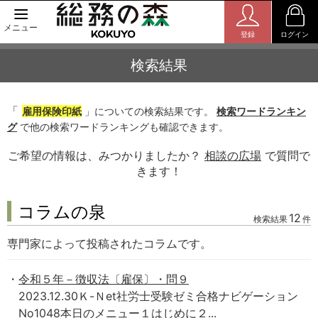
メニュー
登録
ログイン
検索結果
「
雇用保険印紙
」についての検索結果です。
検索ワードランキン
グ
で他の検索ワードランキングも確認できます。
ご希望の情報は、みつかりましたか？
相談の広場
で質問で
きます！
コラムの泉
12
検索結果
件
専門家によって投稿されたコラムです。
令和５年－徴収法〔雇保〕・問９
2023.12.30Ｋ-Ｎet社労士受験ゼミ合格ナビゲーション
No1048本日のメニュー１はじめに２...