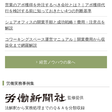
営業のアポ獲得を外注するべき会社とは？｜アポ獲得代
行を検討する前に知っておきたい4つの判断基準
シェアオフィスの開業手順と成功戦略！費用・注意点を
解説
コワーキングスペース運営マニュアル｜開業費用から収
益化まで網羅解説
経営ノウハウの泉へ
労働実務事例集
監修提供
法解釈から実務処理までのＱ＆Ａを分類収録