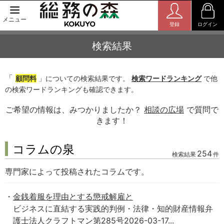
メニュー
登録
ログイン
検索結果
「
顧問料
」についての検索結果です。
検索ワードランキング
で他
の検索ワードランキングも確認できます。
ご希望の情報は、みつかりましたか？
相談の広場
で質問で
きます！
コラムの泉
254
検索結果
件
専門家によって投稿されたコラムです。
金銭着服を理由とする懲戒解雇と
ビジネスに直結する実践的判例・法律・知的財産情報弁
護士法人クラフトマン第285号2026-03-17...