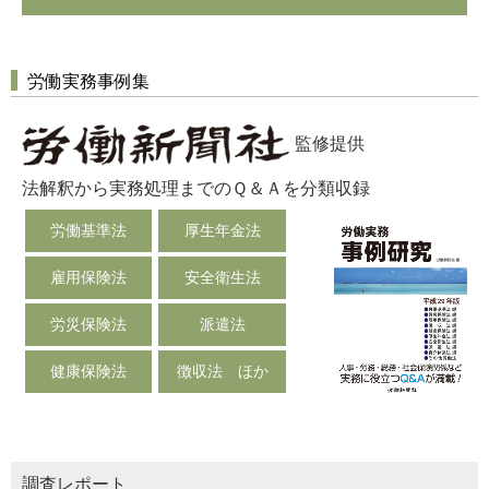
労働実務事例集
監修提供
法解釈から実務処理までのＱ＆Ａを分類収録
労働基準法
厚生年金法
雇用保険法
安全衛生法
労災保険法
派遣法
健康保険法
徴収法 ほか
調査レポート