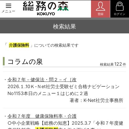
メニュー
登録
ログイン
検索結果
「
介護保険料
」についての検索結果です
コラムの泉
122
検索結果
件
令和７年－健保法・問２－イ［改
2026.１.10Ｋ-Ｎet社労士受験ゼミ合格ナビゲーション
No1153本日のメニュー１はじめに２過
著者：K-Net社労士事務所
令和７年度 健康保険料率・介護
○中小企業戦略【総務の知恵】2025.3.7「令和７年度健