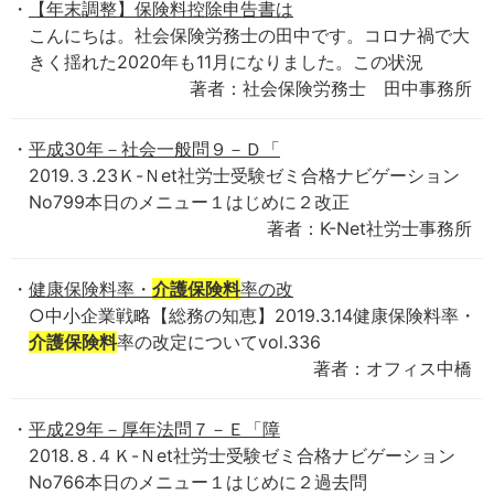
【年末調整】保険料控除申告書は
こんにちは。社会保険労務士の田中です。コロナ禍で大
きく揺れた2020年も11月になりました。この状況
著者：社会保険労務士 田中事務所
平成30年－社会一般問９－Ｄ「
2019.３.23Ｋ-Ｎet社労士受験ゼミ合格ナビゲーション
No799本日のメニュー１はじめに２改正
著者：K-Net社労士事務所
健康保険料率・
介護保険料
率の改
○中小企業戦略【総務の知恵】2019.3.14健康保険料率・
介護保険料
率の改定についてvol.336
著者：オフィス中橋
平成29年－厚年法問７－Ｅ「障
2018.８.４Ｋ-Ｎet社労士受験ゼミ合格ナビゲーション
No766本日のメニュー１はじめに２過去問