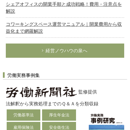
シェアオフィスの開業手順と成功戦略！費用・注意点を
解説
コワーキングスペース運営マニュアル｜開業費用から収
益化まで網羅解説
経営ノウハウの泉へ
労働実務事例集
監修提供
法解釈から実務処理までのＱ＆Ａを分類収録
労働基準法
厚生年金法
雇用保険法
安全衛生法