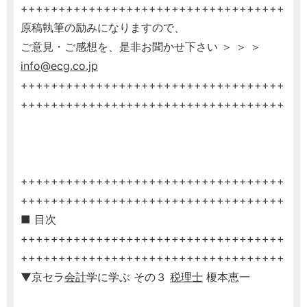
+++++++++++++++++++++++++++++++++++
原稿執筆の励みになりますので、
ご意見・ご感想を、是非お聞かせ下さい ＞ ＞ ＞
info@ecg.co.jp
+++++++++++++++++++++++++++++++++++
+++++++++++++++++++++++++++++++++++
+++++++++++++++++++++++++++++++++++
+++++++++++++++++++++++++++++++++++
■ 目次
+++++++++++++++++++++++++++++++++++
+++++++++++++++++++++++++++++++++++
▼京セラ
会計
学に学ぶ その３
税理士
榎本恵一