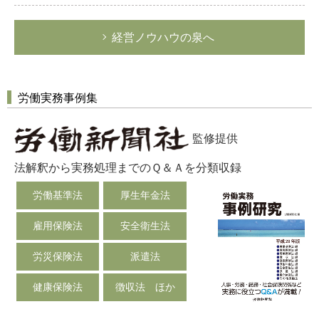
経営ノウハウの泉へ
労働実務事例集
監修提供
法解釈から実務処理までのＱ＆Ａを分類収録
労働基準法
厚生年金法
雇用保険法
安全衛生法
労災保険法
派遣法
健康保険法
徴収法 ほか