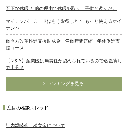
不正な休暇？ 嘘の理由で休暇を取り、子供と遊んだ。
マイナンバーカードはもう取得した？ もっと使えるマイ
ナンバー
働き方改革推進支援助成金 労働時間短縮・年休促進支
援コース
【Q＆A】産業医は無責任が認められているので名義貸し
で十分？
ランキングを見る
注目の相談スレッド
社内親睦会 積立金について