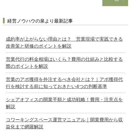
経営ノウハウの泉より最新記事
成約率が上がらない理由とは？ 営業現場で実践できる
改善策と研修のポイントを解説
営業代行の料金相場はいくら？費用の仕組みと比較する
際のポイントを解説
営業のアポ獲得を外注するべき会社とは？｜アポ獲得代
行を検討する前に知っておきたい4つの判断基準
シェアオフィスの開業手順と成功戦略！費用・注意点を
解説
コワーキングスペース運営マニュアル｜開業費用から収
益化まで網羅解説