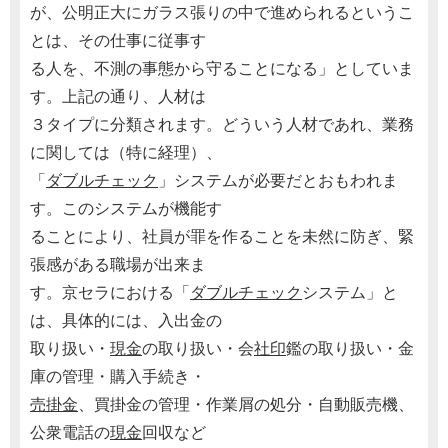
が、公明正大にガラス張りの中で進められるというこ
とは、その仕事に従事す
る人を、不測の事態から守ることになる」としていま
す。上記の通り、人材は
３タイプに分類されます。どういう人材であれ、業務
に関しては（特に経理）、
「
ダブルチェック
」システムが必要だとおもわれま
す。このシステムが機能す
ることにより、社員が罪を作ることを未然に防ぎ、緊
張感がある職場が出来ま
す。京セラにおける「
ダブルチェック
システム」と
は、具体的には、入出金の
取り扱い・
現金
の取り扱い・会
社印
鑑の取り扱い・金
庫の管理・購入手続き・
売掛金
、買掛金の管理・作業屑の処分・自動販売機、
公衆電話の
現金
回収など