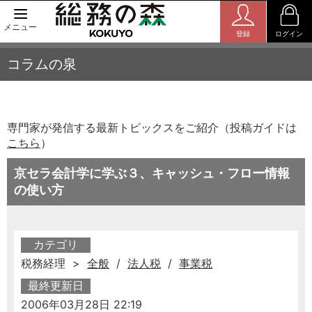
メニュー
登録
ログイン
コラムの泉
専門家が発信する最新トピックスをご紹介（投稿ガイドは
こちら
）
京セラ会計学に学ぶ３、キャッシュ・フロー情報
の使い方
カテゴリ
税務経理 >
全般
/
法人税
/
事業税
最終更新日
2006年03月28日 22:19