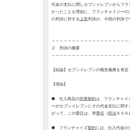
代金の支払に関しセブンイレブンからフラ
かったことを理由に、フランチャイジーの
の判決に対する
上告
判決が、今回の判決で
～～～～～～～～～～～～～～～～～～～
２ 判決の概要
～～～～～～～～～～～～～～～～～～～
【結論】セブンイレブンの報告義務を肯定
【理由】
● 仕入商品の
売買契約
は、フランチャイ
ーがセブンイレブンにその代金支払に関す
がって、この委託は、準
委任
（
民法
６５６
● フランチャイズ
契約
には、仕入代金の