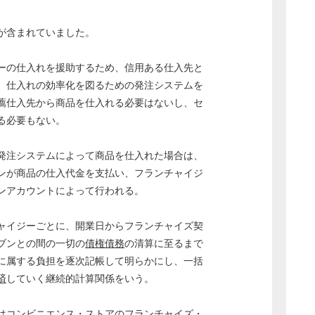
が含まれていました。
ーの仕入れを援助するため、信用ある仕入先と
、仕入れの効率化を図るための発注システムを
薦仕入先から商品を仕入れる必要はないし、セ
る必要もない。
発注システムによって商品を仕入れた場合は、
ンが商品の仕入代金を支払い、フランチャイジ
ンアカウントによって行われる。
ャイジーごとに、開業日からフランチャイズ契
ブンとの間の一切の
債権債務
の清算に至るまで
に属する負担を逐次記帳して明らかにし、一括
済
していく継続的計算関係をいう。
はコンビニエンス・ストアのフランチャイズ・