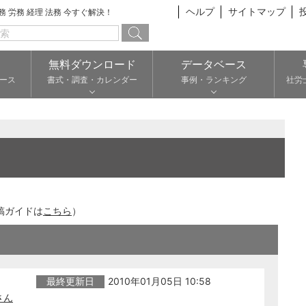
ヘルプ
サイトマップ
総務 労務 経理 法務 今すぐ解決！
無料ダウンロード
データベース
ース
書式・調査・カレンダー
事例・ランキング
社労
稿ガイドは
こちら
）
最終更新日
2010年01月05日 10:58
さん