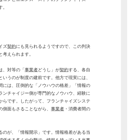
す。
イズ
契約
にも見られるようですので、この判決
と考えられます。
は、対等の「
事業者
どうし」が
契約
する、各自
というのが制度の建前です。他方で現実には、
間には、圧倒的な「ノウハウの格差」「情報の
ランチャイジー側が専門的なノウハウ、経験に
からです。したがって、フランチャイズシステ
の側面もさることながら、
事業者
・消費者間の
。
るのが、「情報開示」です。情報格差がある当
関係する多くの分野で、情報を持っている当事