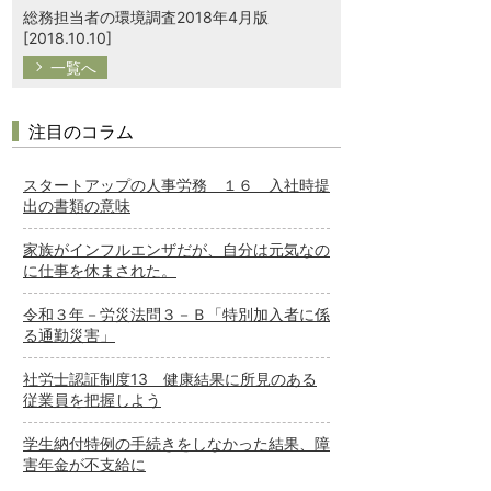
総務担当者の環境調査2018年4月版
[2018.10.10]
一覧へ
注目のコラム
スタートアップの人事労務 １６ 入社時提
出の書類の意味
家族がインフルエンザだが、自分は元気なの
に仕事を休まされた。
令和３年－労災法問３－Ｂ「特別加入者に係
る通勤災害」
社労士認証制度13 健康結果に所見のある
従業員を把握しよう
学生納付特例の手続きをしなかった結果、障
害年金が不支給に