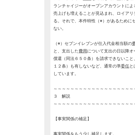
ランチャイジーがオープンアカウントによ
売上げも増えることが見込まれ、ロイアリ
る。それで、本件特性（※）があるために
ない。
（※）セブンイレブンが仕入代金相当額の
と、支出した
費用
について支出の日以降オ
償還（同法６５０条）を請求できないこと
１２条）も有しないなど、通常の準
委任
と
しています。
～～～～～～～～～～～～～～～～～～～
３ 解説
～～～～～～～～～～～～～～～～～～～
【事実関係の補足】
事実関係をもう少し補足します。