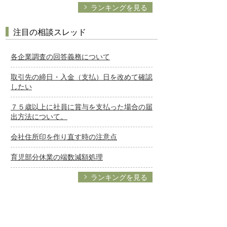
ランキングを見る
注目の相談スレッド
各企業調査の回答義務について
取引先の締日・入金（支払）日を改めて確認
したい
７５歳以上に社員に賞与を支払った場合の届
出方法について。
会社住所印を作り直す時の注意点
育児部分休業の端数減額処理
ランキングを見る