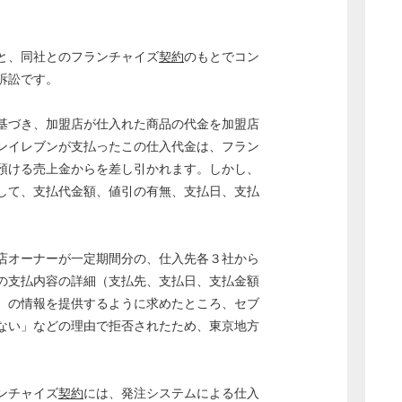
と、同社とのフランチャイズ
契約
のもとでコン
訴訟です。
基づき、加盟店が仕入れた商品の代金を加盟店
ンイレブンが支払ったこの仕入代金は、フラン
預ける売上金からを差し引かれます。しかし、
して、支払代金額、値引の有無、支払日、支払
。
店オーナーが一定期間分の、仕入先各３社から
の支払内容の詳細（支払先、支払日、支払金額
）の情報を提供するように求めたところ、セブ
ない」などの理由で拒否されたため、東京地方
ンチャイズ
契約
には、発注システムによる仕入