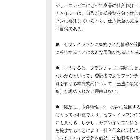
かし、コンビニにとって商品の仕入れは、
チャイジーは、自己が支払義務を負う仕入
ブンに委託しているから、仕入代金の支払
は当然である。
● セブンイレブンに集約された情報の範
に報告することに大きな困難があるとも
● そうすると、フランチャイズ
契約
にセ
ないからといって、委託者であるフランチ
質を有する本件委託について、
民法
の規定
条）が認められない理由はない。
● 確かに、本件特性（※）のみに注目す
にとって不利益であり、セブンイレブンの
にも見える。しかし、セブンイレブンにと
を提供することにより、仕入代金の支払に
フランチャイズ
契約
を締結して加盟店を増