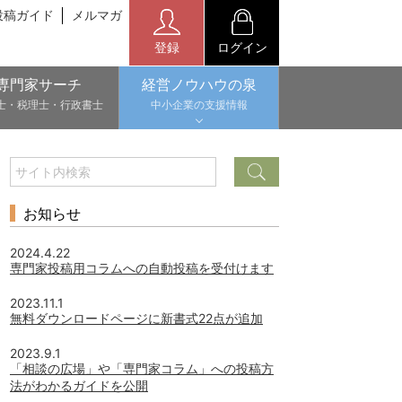
投稿ガイド
メルマガ
登録
ログイン
専門家サーチ
経営ノウハウの泉
士・税理士・行政書士
中小企業の支援情報
お知らせ
2024.4.22
専門家投稿用コラムへの自動投稿を受付けます
2023.11.1
無料ダウンロードページに新書式22点が追加
2023.9.1
「相談の広場」や「専門家コラム」への投稿方
法がわかるガイドを公開