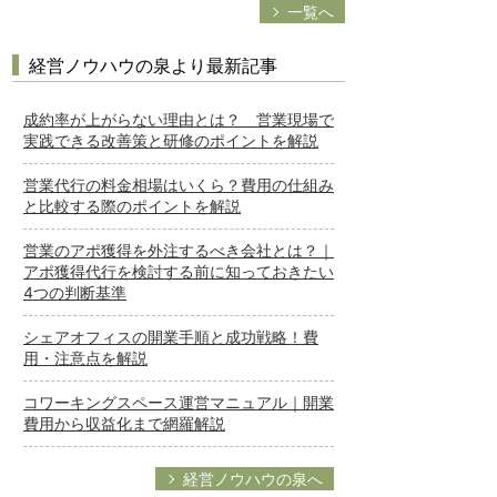
一覧へ
経営ノウハウの泉より最新記事
成約率が上がらない理由とは？ 営業現場で
実践できる改善策と研修のポイントを解説
営業代行の料金相場はいくら？費用の仕組み
と比較する際のポイントを解説
営業のアポ獲得を外注するべき会社とは？｜
アポ獲得代行を検討する前に知っておきたい
4つの判断基準
シェアオフィスの開業手順と成功戦略！費
用・注意点を解説
コワーキングスペース運営マニュアル｜開業
費用から収益化まで網羅解説
経営ノウハウの泉へ