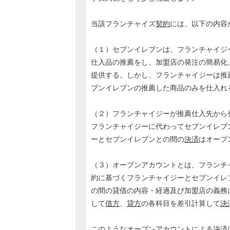
当該フランチャイズ
契約
には、以下の内容
（１）セブンイレブンは、フランチャイジ
仕入品の推薦をし、加盟店の発注の簡易化
提供する。しかし、フランチャイジーは推
ブンイレブンの推薦した商品のみを仕入れ
（２）フランチャイジーが推薦仕入先から
フランチャイジーに代わってセブンイレブ
ーとセブンイレブンとの間の
決済
はオープ
（３）オープンアカウントとは、フランチ
約に基づくフランチャイジーとセブンイレ
の間の貸借の内容・経過及び加盟店の義務
して
借方
、
貸方
の各科目を差引計算して
決
このようなオープンアカウントによる
決済