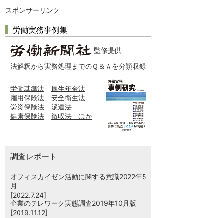
スポンサーリンク
労働実務事例集
監修提供
法解釈から実務処理までのＱ＆Ａを分類収録
労働基準法
厚生年金法
雇用保険法
安全衛生法
労災保険法
派遣法
健康保険法
徴収法 ほか
調査レポート
オフィスカイゼン活動に関する意識2022年5
月
[2022.7.24]
企業のテレワーク実態調査2019年10月版
[2019.11.12]