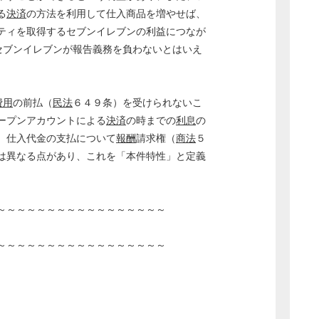
る
決済
の方法を利用して仕入商品を増やせば、
ティを取得するセブンイレブンの利益につなが
セブンイレブンが報告義務を負わないとはいえ
費用
の前払（
民法
６４９条）を受けられないこ
ープンアカウントによる
決済
の時までの
利息
の
、仕入代金の支払について
報酬
請求権（
商法
５
は異なる点があり、これを「本件特性」と定義
～～～～～～～～～～～～～～～～～
～～～～～～～～～～～～～～～～～