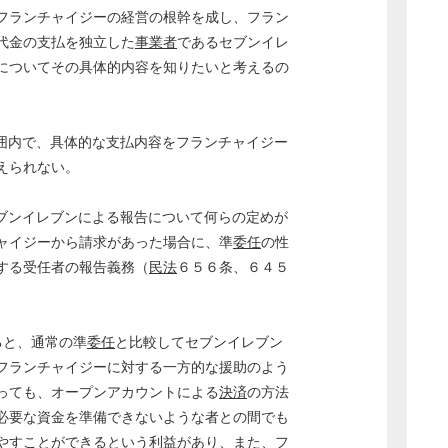
フランチャイジーの経営の根幹を成し、フラン
代金の支払を独立した
事業者
であるセブンイレ
についてその具体的内容を知りたいと考えるの
囲内で、具体的な支払内容をフランチャイジー
考えられない。
ブンイレブンによる報告について何らの定めが
ャイジーから請求があった場合に、準
委任
の性
する受任者の報告義務（
民法
６５６条、６４５
ると、通常の準
委任
と比較してセブンイレブン
フランチャイジーに対する一方的な援助のよう
っても、オープンアカウントによる
決済
の方法
必要な資金を準備できないような者との間でも
やすことができるという利益があり、また、フ