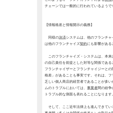
チェーンでは一般的に行われているようで
【情報格差と情報開示の義務】
同様の
決済
システムは、他のフランチャ
は他のフランチャイズ
契約
にも影響がある
このフランチャイズ・システムは、本来
の自己責任を前提とした対等な関係である
フランチャイザーとフランチャイジーとの
格差」があることも事実です。それは、フ
乏しい個人商店的経営者であることが多い
ムのトラブルにおいては、
事業者
間の紛争
トラブル的な側面も表れることになります
そして、ここ近年法律上も進んできてい
事者間（多くは力関係の格差も）の取引が