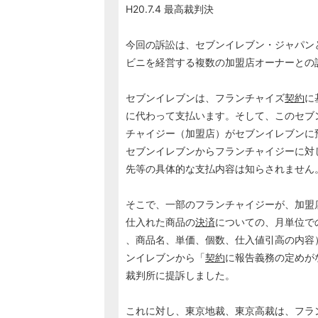
H20.7.4 最高裁判決
今回の訴訟は、セブンイレブン・ジャパン
ビニを経営する複数の加盟店オーナーとの
セブンイレブンは、フランチャイズ
契約
に
に代わって支払います。そして、このセブ
チャイジー（加盟店）がセブンイレブンに
セブンイレブンからフランチャイジーに対
先等の具体的な支払内容は知らされません
そこで、一部のフランチャイジーが、加盟
仕入れた商品の
決済
についての、月単位で
、商品名、単価、個数、仕入値引高の内容
ンイレブンから「
契約
に報告義務の定めが
裁判所に提訴しました。
これに対し、東京地裁、東京高裁は、フラ