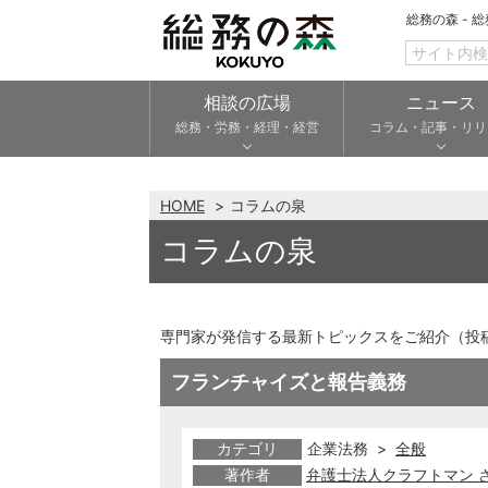
総務の森 - 
相談の広場
ニュース
総務・労務・経理・経営
コラム・記事・リリ
HOME
コラムの泉
コラムの泉
専門家が発信する最新トピックスをご紹介（投
フランチャイズと報告義務
カテゴリ
企業法務 >
全般
著作者
弁護士法人クラフトマン 