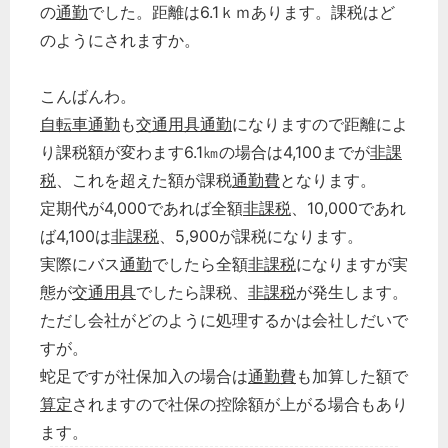
の
通勤
でした。距離は6.1ｋｍあります。課税はど
のようにされますか。
こんばんわ。
自転車通勤
も
交通用具
通勤
になりますので距離によ
り課税額が変わます6.1㎞の場合は4,100までが
非課
税
、これを超えた額が課税
通勤費
となります。
定期代が4,000であれば全額
非課税
、10,000であれ
ば4,100は
非課税
、5,900が課税になります。
実際にバス
通勤
でしたら全額
非課税
になりますが実
態が
交通用具
でしたら課税、
非課税
が発生します。
ただし会社がどのように処理するかは会社しだいで
すが。
蛇足ですが社保加入の場合は
通勤費
も加算した額で
算定
されますので社保の控除額が上がる場合もあり
ます。