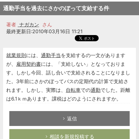
通勤手当を過去にさかのぼって支給する件
著者
ナガカン
さん
最終更新日:2010年03月16日 11:21
就業規則
には、
通勤手当
を支給するの一文があります
が、
雇用契約書
には、「支給しない」となっておりま
す。しかし今回、話し合いで支給されることになりまし
た。3年前にさかのぼってバスの定期代の計算で支給さ
れます。しかし、実際は、
自転車
での
通勤
でした。距離
は6.1ｋｍあります。課税はどのようにされますか。
返信
相談を新規投稿する