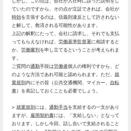
しかし、この点は、会社が入社時に誤った説明をし
ていたのですから、その点が立証できれば、会社が
時効
を主張するのは、信義則違反として許されない
と解して、救済される可能性があります。
上記の解釈にたって、会社に請求し、それでも支払
ってもらえなければ、
労働基準監督署
に相談すると
か、
労働審判
を申し立てるということが考えられま
す。
ご質問の
通勤
手段は
労働者
個人の権利ですから、ど
のような方法であれ可能と認められます。ただ、
就
業規則
内にその旨（公共交通機関、マイカー、
自転
車
）を表記しておくことも必要でしょう。
>
就業規則
には、
通勤手当
を支給するの一文があり
ますが、
雇用契約書
には、「支給しない」となって
おります。しかし今回、話し合いで支給されること