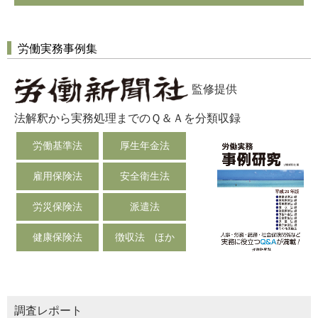
労働実務事例集
監修提供
法解釈から実務処理までのＱ＆Ａを分類収録
労働基準法
厚生年金法
雇用保険法
安全衛生法
労災保険法
派遣法
健康保険法
徴収法 ほか
調査レポート