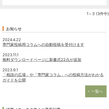
1～3
(3件中)
お知らせ
どのカテゴリーに投稿しますか？
選択してください
2024.4.22
労務管理
専門家投稿用コラムへの自動投稿を受付けます
税務経理
2023.11.1
無料ダウンロードページに新書式22点が追加
企業法務
経営の知恵
2023.9.1
「相談の広場」や「専門家コラム」への投稿方法がわかる
総務の給湯室
ガイドを公開
秘書のノウハウ
次へ
一覧へ