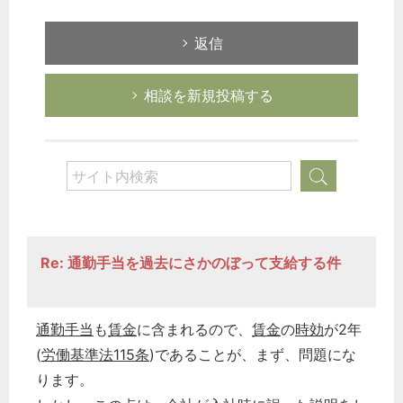
返信
相談を新規投稿する
Re: 通勤手当を過去にさかのぼって支給する件
通勤手当
も
賃金
に含まれるので、
賃金
の
時効
が2年
(
労働基準法115条
)であることが、まず、問題にな
ります。