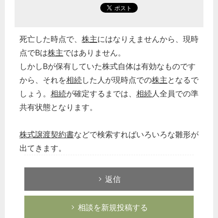
死亡した時点で、
株主
にはなりえませんから、現時
点でBは
株主
ではありません。
しかしBが保有していた株式自体は有効なものです
から、それを
相続
した人が現時点での
株主
となるで
しょう。
相続
が確定するまでは、
相続
人全員での準
共有状態となります。
株式譲渡契約書
などで検索すればいろいろな雛形が
出てきます。
返信
相談を新規投稿する