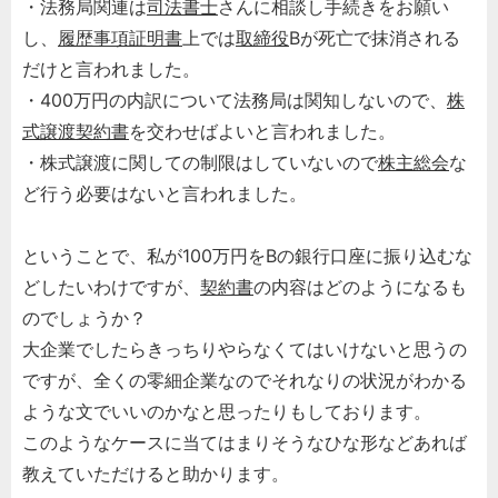
・法務局関連は
司法書士
さんに相談し手続きをお願い
し、
履歴事項証明書
上では
取締役
Bが死亡で抹消される
だけと言われました。
・400万円の内訳について法務局は関知しないので、
株
式譲渡契約書
を交わせばよいと言われました。
・株式譲渡に関しての制限はしていないので
株主総会
な
ど行う必要はないと言われました。
ということで、私が100万円をBの銀行口座に振り込むな
どしたいわけですが、
契約書
の内容はどのようになるも
のでしょうか？
大企業でしたらきっちりやらなくてはいけないと思うの
ですが、全くの零細企業なのでそれなりの状況がわかる
ような文でいいのかなと思ったりもしております。
このようなケースに当てはまりそうなひな形などあれば
教えていただけると助かります。