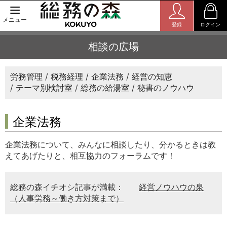
メニュー
登録
ログイン
相談の広場
労務管理
税務経理
企業法務
経営の知恵
テーマ別検討室
総務の給湯室
秘書のノウハウ
企業法務
企業法務について、みんなに相談したり、分かるときは教
えてあげたりと、相互協力のフォーラムです！
総務の森イチオシ記事が満載：
経営ノウハウの泉
（人事労務～働き方対策まで）