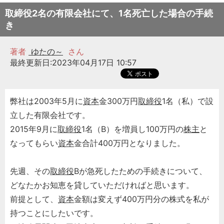
取締役2名の有限会社にて、1名死亡した場合の手続
き
著者
ゆたの～
さん
最終更新日:2023年04月17日 10:57
弊社は2003年5月に
資本
金300万円
取締役
1名（私）で設
立した有限会社です。
2015年9月に
取締役
1名（B）を増員し100万円の
株主
と
なってもらい
資本
金合計400万円となりました。
先週、その
取締役
Bが急死したための手続きについて、
どなたかお知恵を貸していただければと思います。
前提として、
資本
金額は変えず400万円分の株式を私が
持つことにしたいです。