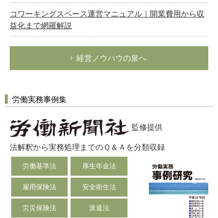
コワーキングスペース運営マニュアル｜開業費用から収
益化まで網羅解説
経営ノウハウの泉へ
労働実務事例集
監修提供
法解釈から実務処理までのＱ＆Ａを分類収録
労働基準法
厚生年金法
雇用保険法
安全衛生法
労災保険法
派遣法