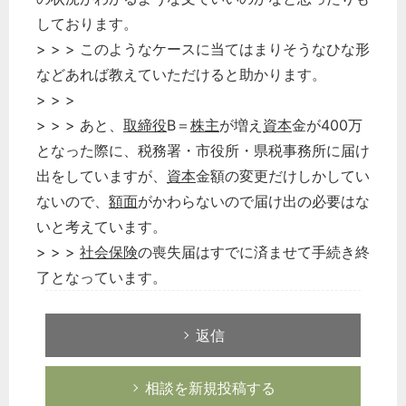
しております。
> > > このようなケースに当てはまりそうなひな形
などあれば教えていただけると助かります。
> > >
> > > あと、
取締役
B＝
株主
が増え
資本
金が400万
となった際に、税務署・市役所・県税事務所に届け
出をしていますが、
資本
金額の変更だけしかしてい
ないので、
額面
がかわらないので届け出の必要はな
いと考えています。
> > >
社会保険
の喪失届はすでに済ませて手続き終
了となっています。
返信
相談を新規投稿する