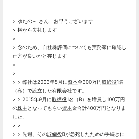
> ゆたの～ さん お早うございます
> 横から失礼します
>
> 念のため、自社株評価についても実務家に確認し
た方が良いかと存じます
>
>
> > 弊社は2003年5月に
資本
金300万円
取締役
1名
（私）で設立した有限会社です。
> > 2015年9月に
取締役
1名（B）を増員し100万円
の
株主
となってもらい
資本
金合計400万円となりま
した。
> >
> > 先週、その
取締役
Bが急死したための手続きに