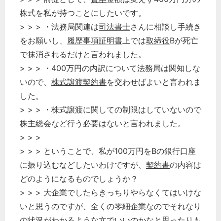
株式を私が持つことにしたいです。
> > > ・法務局関連は
司法書士
さんに相談し手続き
をお願いし、
履歴事項証明書
上では
取締役
Bが死亡
で抹消されるだけと言われました。
> > > ・400万円の内訳について法務局は関知しな
いので、
株式譲渡契約書
を交わせばよいと言われま
した。
> > > ・株式譲渡に関しての制限はしていないので
株主総会
など行う必要はないと言われました。
> > >
> > > ということで、私が100万円をBの銀行口座
に振り込むなどしたいわけですが、
契約書
の内容は
どのようになるものでしょうか？
> > > 大企業でしたらきっちりやらなくてはいけな
いと思うのですが、全くの零細企業なのでそれなり
の状況がわかるような文でいいのかなと思ったりも