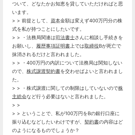
ついて、どなたかお知恵を貸していただければと思
います。
> > 前提として、
資本
金額は変えず400万円分の株
式を私が持つことにしたいです。
> > ・法務局関連は
司法書士
さんに相談し手続きを
お願いし、
履歴事項証明書
上では
取締役
Bが死亡で
抹消されるだけと言われました。
> > ・400万円の内訳について法務局は関知しない
ので、
株式譲渡契約書
を交わせばよいと言われまし
た。
> > ・株式譲渡に関しての制限はしていないので
株
どのカテゴリーに投稿しますか？
主総会
など行う必要はないと言われました。
選択してください
> >
> > ということで、私が100万円をBの銀行口座に
労務管理
振り込むなどしたいわけですが、
契約書
の内容はど
税務経理
のようになるものでしょうか？
企業法務