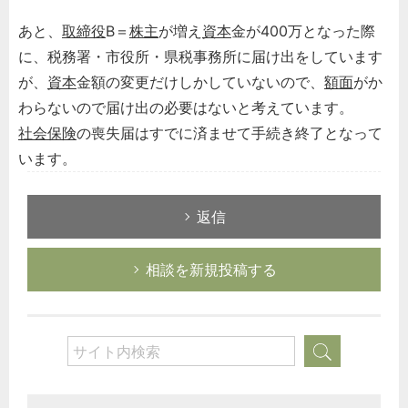
あと、
取締役
B＝
株主
が増え
資本
金が400万となった際
に、税務署・市役所・県税事務所に届け出をしています
が、
資本
金額の変更だけしかしていないので、
額面
がか
わらないので届け出の必要はないと考えています。
社会保険
の喪失届はすでに済ませて手続き終了となって
います。
返信
相談を新規投稿する