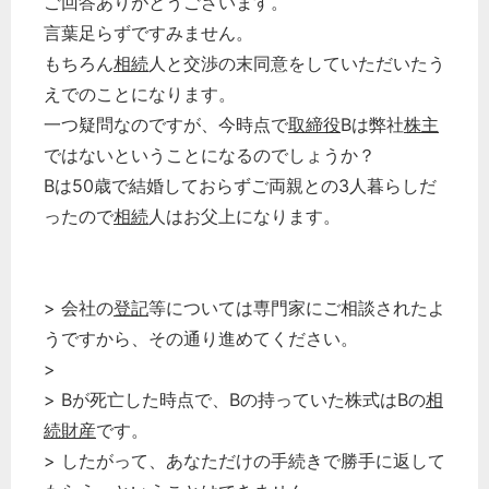
ご回答ありがとうございます。
言葉足らずですみません。
もちろん
相続
人と交渉の末同意をしていただいたう
えでのことになります。
一つ疑問なのですが、今時点で
取締役
Bは弊社
株主
ではないということになるのでしょうか？
Bは50歳で結婚しておらずご両親との3人暮らしだ
ったので
相続
人はお父上になります。
> 会社の
登記
等については専門家にご相談されたよ
うですから、その通り進めてください。
>
> Bが死亡した時点で、Bの持っていた株式はBの
相
続財産
です。
> したがって、あなただけの手続きで勝手に返して