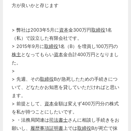
方が良いかと存じます
> 弊社は2003年5月に
資本
金300万円
取締役
1名
（私）で設立した有限会社です。
> 2015年9月に
取締役
1名（B）を増員し100万円の
株主
となってもらい
資本
金合計400万円となりまし
た。
>
> 先週、その
取締役
Bが急死したための手続きにつ
いて、どなたかお知恵を貸していただければと思い
ます。
> 前提として、
資本
金額は変えず400万円分の株式
を私が持つことにしたいです。
> ・法務局関連は
司法書士
さんに相談し手続きをお
願いし、
履歴事項証明書
上では
取締役
Bが死亡で抹