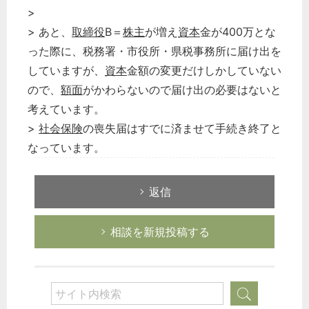
>
> あと、
取締役
B＝
株主
が増え
資本
金が400万とな
った際に、税務署・市役所・県税事務所に届け出を
していますが、
資本
金額の変更だけしかしていない
ので、
額面
がかわらないので届け出の必要はないと
考えています。
>
社会保険
の喪失届はすでに済ませて手続き終了と
なっています。
返信
相談を新規投稿する