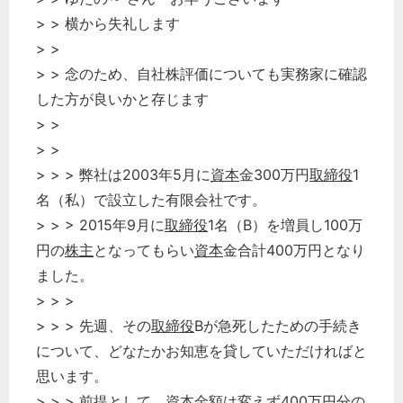
> > 横から失礼します
> >
> > 念のため、自社株評価についても実務家に確認
した方が良いかと存じます
> >
> >
> > > 弊社は2003年5月に
資本
金300万円
取締役
1
名（私）で設立した有限会社です。
> > > 2015年9月に
取締役
1名（B）を増員し100万
円の
株主
となってもらい
資本
金合計400万円となり
ました。
> > >
> > > 先週、その
取締役
Bが急死したための手続き
について、どなたかお知恵を貸していただければと
思います。
> > > 前提として、
資本
金額は変えず400万円分の