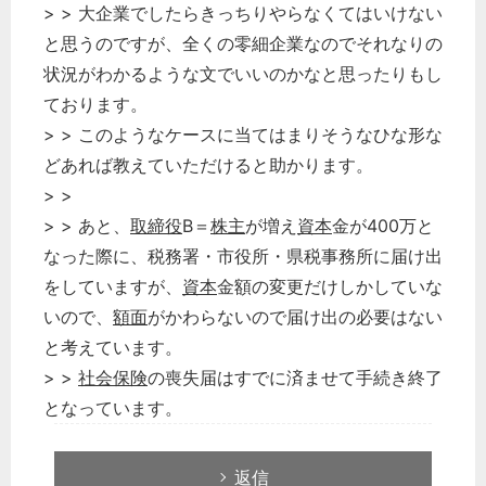
> > 大企業でしたらきっちりやらなくてはいけない
経営の知恵
と思うのですが、全くの零細企業なのでそれなりの
総務の給湯室
状況がわかるような文でいいのかなと思ったりもし
秘書のノウハウ
ております。
次へ
> > このようなケースに当てはまりそうなひな形な
どあれば教えていただけると助かります。
> >
> > あと、
取締役
B＝
株主
が増え
資本
金が400万と
なった際に、税務署・市役所・県税事務所に届け出
をしていますが、
資本
金額の変更だけしかしていな
いので、
額面
がかわらないので届け出の必要はない
と考えています。
> >
社会保険
の喪失届はすでに済ませて手続き終了
となっています。
返信