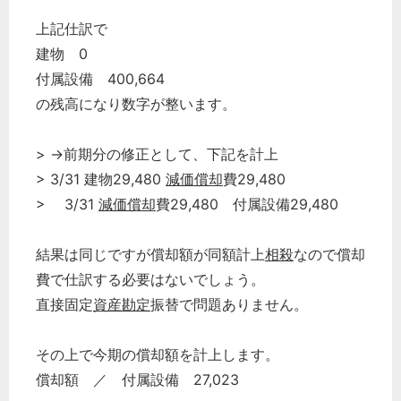
上記仕訳で
建物 0
付属設備 400,664
の残高になり数字が整います。
> →前期分の修正として、下記を計上
> 3/31 建物29,480
減価償却
費29,480
> 3/31
減価償却
費29,480 付属設備29,480
結果は同じですが償却額が同額計上
相殺
なので償却
費で仕訳する必要はないでしょう。
直接固定
資産勘定
振替で問題ありません。
その上で今期の償却額を計上します。
償却額 ／ 付属設備 27,023