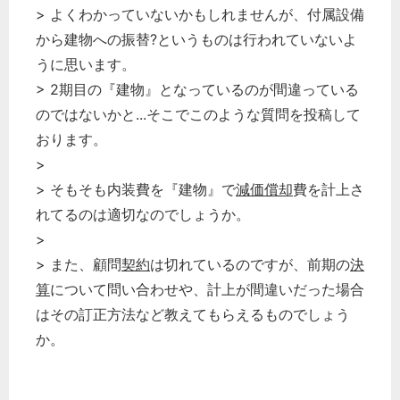
> よくわかっていないかもしれませんが、付属設備
から建物への振替?というものは行われていないよ
うに思います。
> 2期目の『建物』となっているのが間違っている
のではないかと...そこでこのような質問を投稿して
おります。
>
> そもそも内装費を『建物』で
減価償却
費を計上さ
れてるのは適切なのでしょうか。
>
> また、顧問
契約
は切れているのですが、前期の
決
どのカテゴリーに投稿しますか？
算
について問い合わせや、計上が間違いだった場合
選択してください
はその訂正方法など教えてもらえるものでしょう
労務管理
か。
税務経理
企業法務