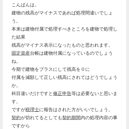
こんばんは。
経営の知恵
建物の残高がマイナスであれば処理間違いでしょ
総務の給湯室
う。
秘書のノウハウ
本来は建物付属で処理すべきところを建物で処理し
次へ
た結果
残高がマイナス表示になったものと思われます。
固定資産
台帳は建物付属になっているのでしょう
ね。
今期で建物をプラスにして残高を０に
付属を減額して正しい残高にされてはどうでしょう
か。
科目違いだけですと
修正申告
等は必要ないと思いま
す。
ですが
税理士
に報告はされた方がいいでしょう。
契約
が切れてるとしても
契約期間
内の処理内容の事
ですから