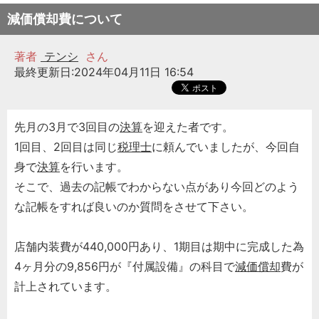
減価償却費について
著者
テンシ
さん
最終更新日:2024年04月11日 16:54
先月の3月で3回目の
決算
を迎えた者です。
1回目、2回目は同じ
税理士
に頼んでいましたが、今回自
身で
決算
を行います。
そこで、過去の記帳でわからない点があり今回どのよう
な記帳をすれば良いのか質問をさせて下さい。
店舗内装費が440,000円あり、1期目は期中に完成した為
4ヶ月分の9,856円が『付属設備』の科目で
減価償却
費が
計上されています。