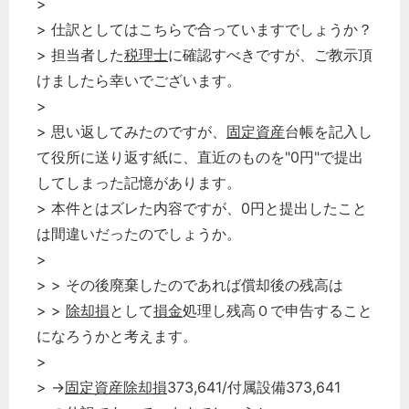
>
> 仕訳としてはこちらで合っていますでしょうか？
> 担当者した
税理士
に確認すべきですが、ご教示頂
けましたら幸いでございます。
>
> 思い返してみたのですが、
固定資産
台帳を記入し
て役所に送り返す紙に、直近のものを"0円"で提出
してしまった記憶があります。
> 本件とはズレた内容ですが、0円と提出したこと
は間違いだったのでしょうか。
>
> > その後廃棄したのであれば償却後の残高は
> >
除却損
として
損金
処理し残高０で申告すること
になろうかと考えます。
>
> →
固定資産除却損
373,641/付属設備373,641