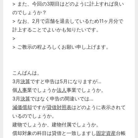
> また、今回の3期目はどのように計上すれば良い
のでしょうか？
> なお、2月で店舗を退去しているため11ヶ月分で
計上することでよいかも知りたいです。
>
> ご教示の程よろしくお願い申し上げます。
こんばんは。
3月
決算
ですと申告は5月になりますが…
個
人事
業でしょうか
法人
事業でしょうか。
3月
決算
ではなく申告の間違いでは…
減価償却
ですが
貸借対照表
はどのように表示されて
いるのでしょうか。
建物でしょうか、建物付属でしょうか。
償却対象の科目は貸借と一致しますし
固定資産
台帳