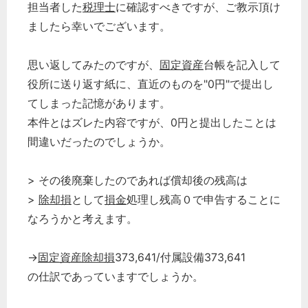
担当者した
税理士
に確認すべきですが、ご教示頂け
ましたら幸いでございます。
思い返してみたのですが、
固定資産
台帳を記入して
役所に送り返す紙に、直近のものを"0円"で提出し
てしまった記憶があります。
本件とはズレた内容ですが、0円と提出したことは
間違いだったのでしょうか。
> その後廃棄したのであれば償却後の残高は
>
除却損
として
損金
処理し残高０で申告することに
なろうかと考えます。
→
固定資産除却損
373,641/付属設備373,641
の仕訳であっていますでしょうか。