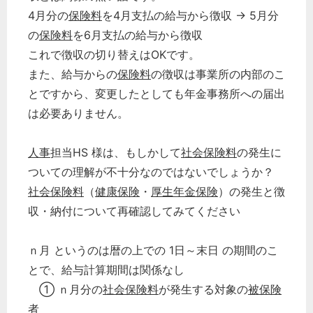
4月分の
保険料
を4月支払の給与から徴収 → 5月分
の
保険料
を6月支払の給与から徴収
これで徴収の切り替えはOKです。
また、給与からの
保険料
の徴収は事業所の内部のこ
とですから、変更したとしても年金事務所への届出
は必要ありません。
人事
担当HS 様は、もしかして
社会保険料
の発生に
ついての理解が不十分なのではないでしょうか？
社会保険料
（
健康保険
・
厚生年金保険
）の発生と徴
収・納付について再確認してみてください
ｎ月 というのは暦の上での 1日～末日 の期間のこ
とで、給与計算期間は関係なし
① ｎ月分の
社会保険料
が発生する対象の
被保険
者