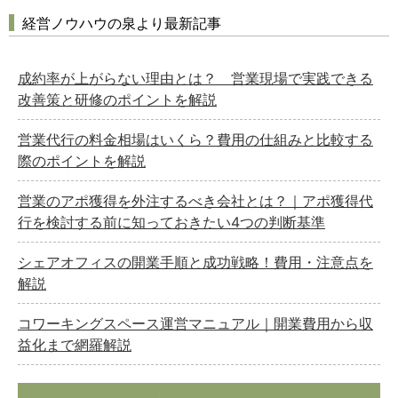
経営ノウハウの泉より最新記事
成約率が上がらない理由とは？ 営業現場で実践できる
改善策と研修のポイントを解説
営業代行の料金相場はいくら？費用の仕組みと比較する
際のポイントを解説
営業のアポ獲得を外注するべき会社とは？｜アポ獲得代
行を検討する前に知っておきたい4つの判断基準
シェアオフィスの開業手順と成功戦略！費用・注意点を
解説
コワーキングスペース運営マニュアル｜開業費用から収
益化まで網羅解説