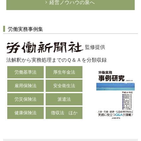
経営ノウハウの泉へ
労働実務事例集
監修提供
法解釈から実務処理までのＱ＆Ａを分類収録
労働基準法
厚生年金法
雇用保険法
安全衛生法
労災保険法
派遣法
健康保険法
徴収法 ほか