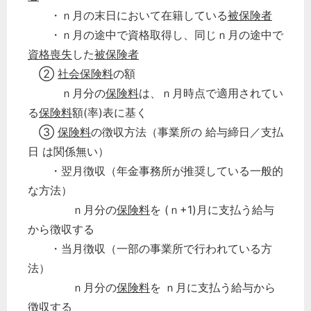
・ｎ月の末日において在籍している
被保険者
・ｎ月の途中で資格取得し、同じｎ月の途中で
資格喪失
した
被保険者
②
社会保険料
の額
ｎ月分の
保険料
は、ｎ月時点で適用されてい
る
保険料
額(率)表に基く
③
保険料
の徴収方法（事業所の 給与締日／支払
日 は関係無い）
・翌月徴収（年金事務所が推奨している一般的
な方法）
ｎ月分の
保険料
を (ｎ+1)月に支払う給与
から徴収する
どのカテゴリーに投稿しますか？
・当月徴収（一部の事業所で行われている方
選択してください
法）
ｎ月分の
保険料
を ｎ月に支払う給与から
労務管理
徴収する