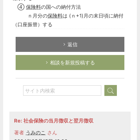
税務経理
④
保険料
の国への納付方法
企業法務
ｎ月分の
保険料
は (ｎ+1)月の末日頃に納付
経営の知恵
（口座振替）する
総務の給湯室
秘書のノウハウ
返信
次へ
相談を新規投稿する
Re: 社会保険の当月徴収と翌月徴収
著者
うみのこ
さん