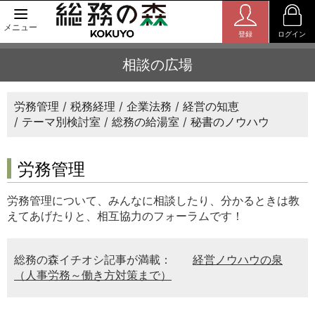
メニュー
登録
ログイン
相談の広場
労務管理
税務経理
企業法務
経営の知恵
テーマ別検討室
総務の給湯室
秘書のノウハウ
労務管理
労務管理について、みんなに相談したり、分かるときは教
えてあげたりと、相互協力のフォーラムです！
総務の森イチオシ記事が満載：
経営ノウハウの泉
（人事労務～働き方対策まで）