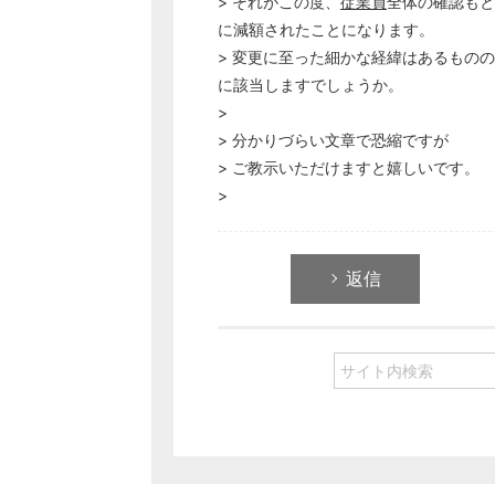
> それがこの度、
従業員
全体の確認もと
に減額されたことになります。
> 変更に至った細かな経緯はあるもの
に該当しますでしょうか。
>
> 分かりづらい文章で恐縮ですが
> ご教示いただけますと嬉しいです。
>
返信