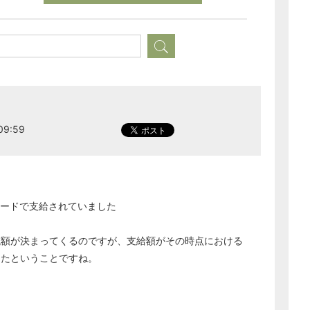
どのカテゴリーに投稿しますか？
選択してください
労務管理
税務経理
企業法務
9:59
経営の知恵
総務の給湯室
秘書のノウハウ
カードで支給されていました
次へ
税額が決まってくるのですが、支給額がその時点における
ったということですね。