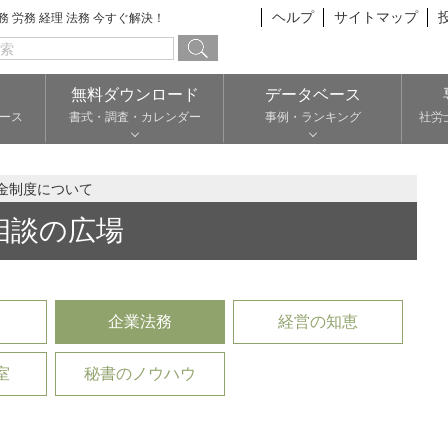
ヘルプ
サイトマップ
総務 労務 経理 法務 今すぐ解決！
無料ダウンロード
データベース
ース
書式・調査・カレンダー
事例・ランキング
社労
金制度について
相談の広場
企業法務
経営の知恵
室
秘書のノウハウ