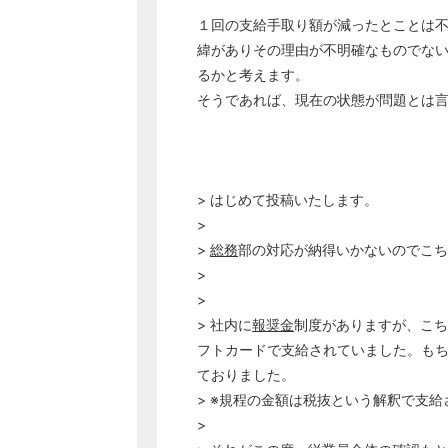
１回の支給手取り額が減ったとことは
緯がありその理由が不明確なものでな
るかと考えます。
そうであれば、現在の状態が問題とは
> はじめて投稿いたします。
>
>
総務
部の対応が納得いかないのでこち
>
>
> 社内に
報奨金
制度がありますが、こち
フトカードで支給されていました。も
ておりました。
> ※規程の金額は税抜という解釈で支
>