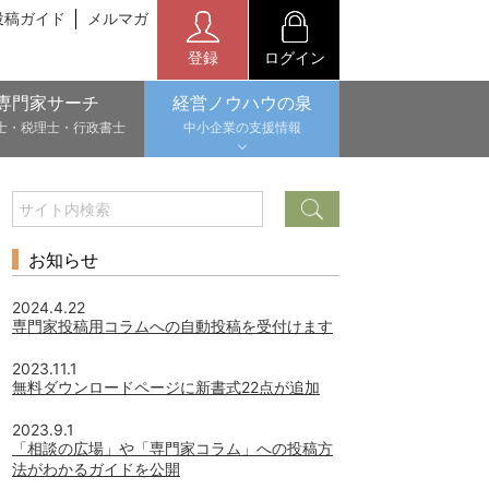
投稿ガイド
メルマガ
登録
ログイン
専門家サーチ
経営ノウハウの泉
士・税理士・行政書士
中小企業の支援情報
お知らせ
2024.4.22
専門家投稿用コラムへの自動投稿を受付けます
2023.11.1
無料ダウンロードページに新書式22点が追加
2023.9.1
「相談の広場」や「専門家コラム」への投稿方
法がわかるガイドを公開