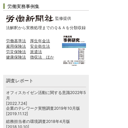
労働実務事例集
監修提供
法解釈から実務処理までのＱ＆Ａを分類収録
労働基準法
厚生年金法
雇用保険法
安全衛生法
労災保険法
派遣法
健康保険法
徴収法 ほか
調査レポート
オフィスカイゼン活動に関する意識2022年5
月
[2022.7.24]
企業のテレワーク実態調査2019年10月版
[2019.11.12]
総務担当者の環境調査2018年4月版
[2018.10.10]