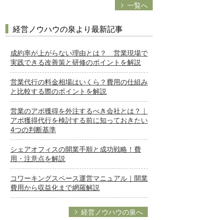
一覧へ
経営ノウハウの泉より最新記事
成約率が上がらない理由とは？ 営業現場で
実践できる改善策と研修のポイントを解説
営業代行の料金相場はいくら？費用の仕組み
と比較する際のポイントを解説
営業のアポ獲得を外注するべき会社とは？｜
アポ獲得代行を検討する前に知っておきたい
4つの判断基準
シェアオフィスの開業手順と成功戦略！費
用・注意点を解説
コワーキングスペース運営マニュアル｜開業
費用から収益化まで網羅解説
経営ノウハウの泉へ