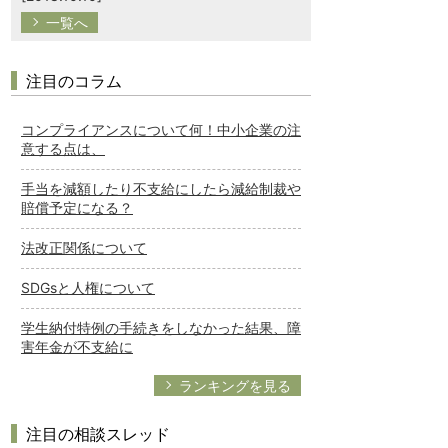
一覧へ
注目のコラム
コンプライアンスについて何！中小企業の注
意する点は、
手当を減額したり不支給にしたら減給制裁や
賠償予定になる？
法改正関係について
SDGsと人権について
学生納付特例の手続きをしなかった結果、障
害年金が不支給に
ランキングを見る
注目の相談スレッド