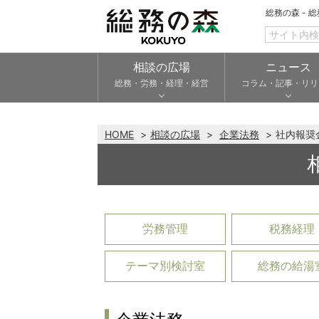
総務の森 - 
相談の広場
ニュース
総務・労務・経理・経営
コラム・記事・リリ
HOME
相談の広場
企業法務
社内報奨
労務管理
税務経理
テーマ別検討室
総務の給湯