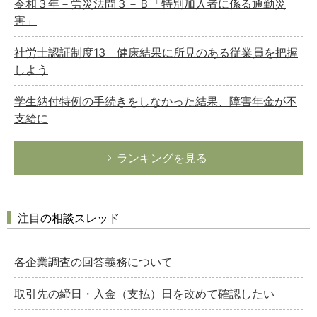
令和３年－労災法問３－Ｂ「特別加入者に係る通勤災
害」
社労士認証制度13 健康結果に所見のある従業員を把握
しよう
学生納付特例の手続きをしなかった結果、障害年金が不
支給に
ランキングを見る
注目の相談スレッド
各企業調査の回答義務について
取引先の締日・入金（支払）日を改めて確認したい