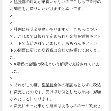
>
総務
部の対応が納得いかないのでこちらで皆様の
お知恵をお借りいただけますと幸いです。
>
>
> 社内に
報奨金
制度がありますが、こちらについ
て、これまでは規程で定められた金額を満額ギフト
カードで支給されていました。もちろんギフトカー
ドの
額面
に応じた
所得税
は会社が納税しておりまし
た。
> ※規程の金額は税抜という解釈で支給されていま
した。
>
> それがこの度、
従業員
全体の確認もとらずに税込
に変更したのです。受け取り側としたら単純に減額
されたことになります。
> 変更に至った細かな経緯はあるものの一旦割愛さ