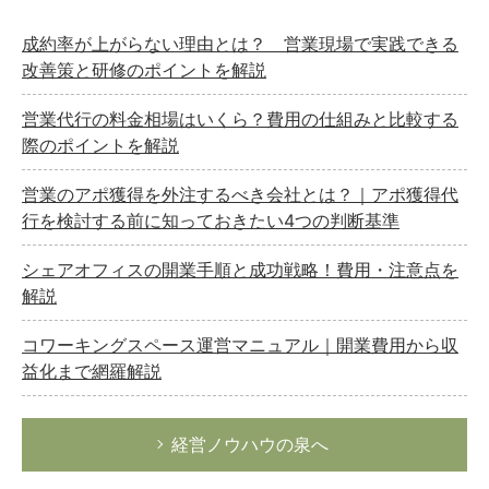
成約率が上がらない理由とは？ 営業現場で実践できる
改善策と研修のポイントを解説
営業代行の料金相場はいくら？費用の仕組みと比較する
際のポイントを解説
営業のアポ獲得を外注するべき会社とは？｜アポ獲得代
行を検討する前に知っておきたい4つの判断基準
シェアオフィスの開業手順と成功戦略！費用・注意点を
解説
コワーキングスペース運営マニュアル｜開業費用から収
益化まで網羅解説
経営ノウハウの泉へ