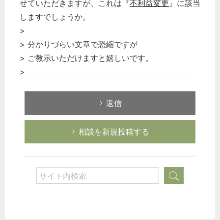
せていただきますが、これは『
不利益変更
』に該当
しますでしょうか。
>
> 分かりづらい文章で恐縮ですが
> ご教示いただけますと嬉しいです。
どのカテゴリーに投稿しますか？
選択してください
>
労務管理
返信
税務経理
企業法務
相談を新規投稿する
経営の知恵
総務の給湯室
秘書のノウハウ
次へ