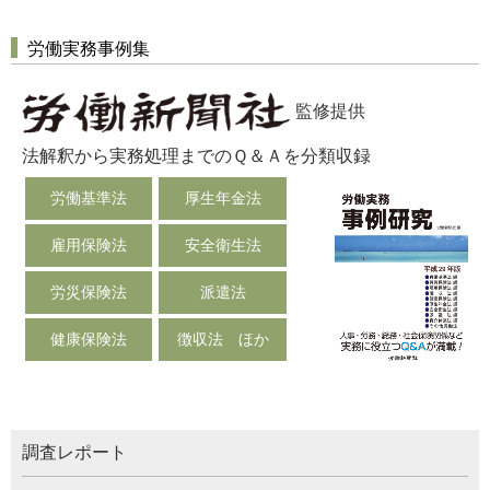
労働実務事例集
監修提供
法解釈から実務処理までのＱ＆Ａを分類収録
労働基準法
厚生年金法
雇用保険法
安全衛生法
労災保険法
派遣法
健康保険法
徴収法 ほか
調査レポート