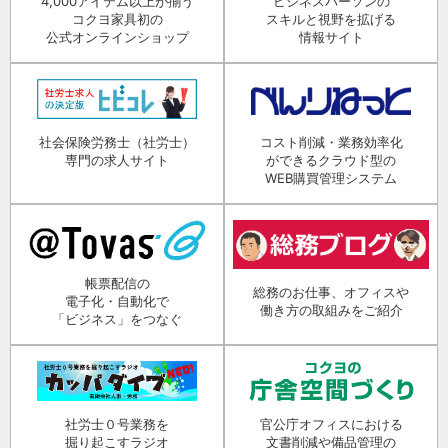
4,000アイテム以上が揃う
ビジネスパーソンの
コクヨ家具初の
スキルと視野を拡げる
公式オンラインショップ
情報サイト
社会保険労務士（社労士）
コスト削減・業務効率化
専門の求人サイト
ができるクラウド型の
WEB購買管理システム
帳票配信の
総務のお仕事、オフィスや
電子化・自動化で
働き方の取組みをご紹介
「ビジネス」をつなぐ
社労士０号業務を
官公庁オフィスにおける
掘り起こすラジオ
文書削減や備品管理の