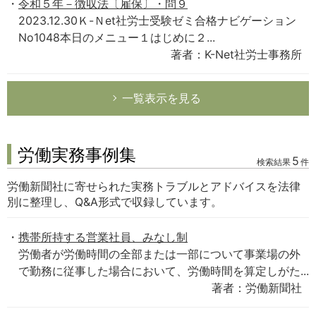
令和５年－徴収法〔雇保〕・問９
2023.12.30Ｋ-Ｎet社労士受験ゼミ合格ナビゲーション
No1048本日のメニュー１はじめに２...
著者：K-Net社労士事務所
一覧表示を見る
労働実務事例集
5
検索結果
件
労働新聞社に寄せられた実務トラブルとアドバイスを法律
別に整理し、Q&A形式で収録しています。
携帯所持する営業社員、みなし制
労働者が労働時間の全部または一部について事業場の外
で勤務に従事した場合において、労働時間を算定しがた...
著者：労働新聞社