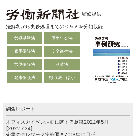
監修提供
法解釈から実務処理までのＱ＆Ａを分類収録
労働基準法
厚生年金法
雇用保険法
安全衛生法
労災保険法
派遣法
健康保険法
徴収法 ほか
調査レポート
オフィスカイゼン活動に関する意識2022年5月
[2022.7.24]
企業のテレワーク実態調査2019年10月版