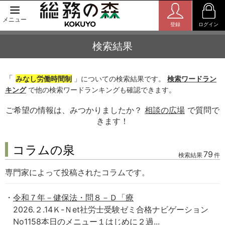
メニュー
登録
ログイン
検索結果
「
みなし労働時間制
」についての検索結果です。
検索ワードラン
キング
で他の検索ワードランキングも確認できます。
ご希望の情報は、みつかりましたか？
相談の広場
で質問で
きます！
コラムの泉
79
検索結果
件
専門家によって投稿されたコラムです。
令和７年－健保法・問８－Ｄ「療
2026.２.14Ｋ-Ｎet社労士受験ゼミ合格ナビゲーション
No1158本日のメニュー１はじめに２過...