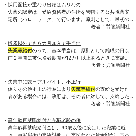
採用面接が重なり出頭はムリなの
失業の認定は、受給資格者の住所を管轄する公共職業安
定所（ハローワーク）で行います。原則として、最初の...
著者：労働新聞社
解雇以外でも６カ月加入で手当出
失業等給付
のうち、基本手当は、原則として離職の日以
前２年間に被保険者期間が12カ月以上あるときに支給...
著者：労働新聞社
失業中に数日アルバイト、不正行
偽りその他不正の行為により
失業等給付
の支給を受けた
者がある場合には、政府は、その者に対して、支給した...
著者：労働新聞社
高年齢再就職給付と在職老齢の併
高年齢再就職給付金は、60歳以後に安定した職業に就
き、再就職後の支給対象月に支払われた賃金額が、基本...