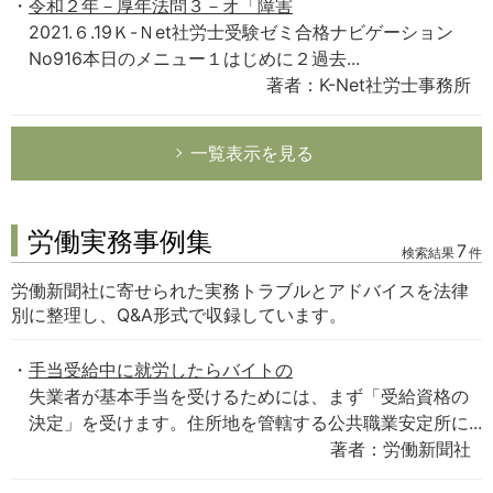
令和２年－厚年法問３－オ「障害
2021.６.19Ｋ-Ｎet社労士受験ゼミ合格ナビゲーション
No916本日のメニュー１はじめに２過去...
著者：K-Net社労士事務所
一覧表示を見る
労働実務事例集
7
検索結果
件
労働新聞社に寄せられた実務トラブルとアドバイスを法律
別に整理し、Q&A形式で収録しています。
手当受給中に就労したらバイトの
失業者が基本手当を受けるためには、まず「受給資格の
決定」を受けます。住所地を管轄する公共職業安定所に...
著者：労働新聞社