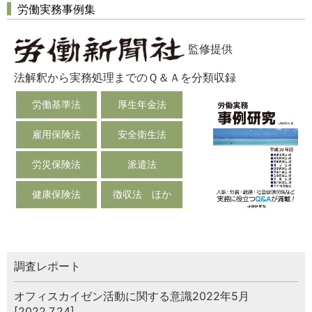
労働実務事例集
監修提供
法解釈から実務処理までのＱ＆Ａを分類収録
労働基準法
厚生年金法
雇用保険法
安全衛生法
労災保険法
派遣法
健康保険法
徴収法 ほか
調査レポート
オフィスカイゼン活動に関する意識2022年5月
[2022.7.24]