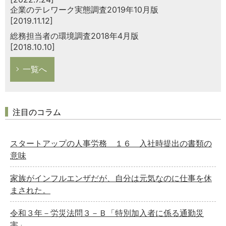
企業のテレワーク実態調査2019年10月版
[2019.11.12]
総務担当者の環境調査2018年4月版
[2018.10.10]
一覧へ
注目のコラム
スタートアップの人事労務 １６ 入社時提出の書類の
意味
家族がインフルエンザだが、自分は元気なのに仕事を休
まされた。
令和３年－労災法問３－Ｂ「特別加入者に係る通勤災
害」