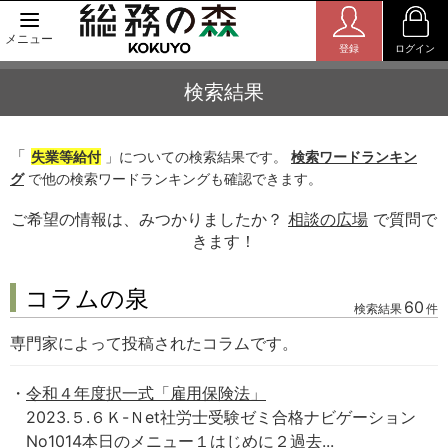
メニュー
登録
ログイン
検索結果
「
失業等給付
」についての検索結果です。
検索ワードランキン
グ
で他の検索ワードランキングも確認できます。
ご希望の情報は、みつかりましたか？
相談の広場
で質問で
きます！
コラムの泉
60
検索結果
件
専門家によって投稿されたコラムです。
令和４年度択一式「雇用保険法」
2023.５.６Ｋ-Ｎet社労士受験ゼミ合格ナビゲーション
No1014本日のメニュー１はじめに２過去...