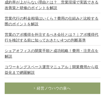
成約率が上がらない理由とは？ 営業現場で実践できる
改善策と研修のポイントを解説
営業代行の料金相場はいくら？費用の仕組みと比較する
際のポイントを解説
営業のアポ獲得を外注するべき会社とは？｜アポ獲得代
行を検討する前に知っておきたい4つの判断基準
シェアオフィスの開業手順と成功戦略！費用・注意点を
解説
コワーキングスペース運営マニュアル｜開業費用から収
益化まで網羅解説
経営ノウハウの泉へ