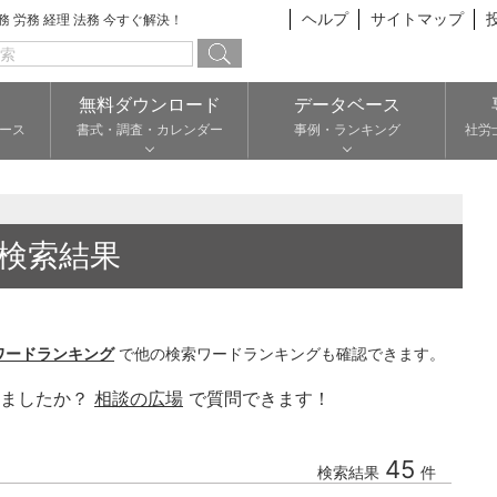
ヘルプ
サイトマップ
総務 労務 経理 法務 今すぐ解決！
無料ダウンロード
データベース
ース
書式・調査・カレンダー
事例・ランキング
社労
検索結果
ワードランキング
で他の検索ワードランキングも確認できます。
りましたか？
相談の広場
で質問できます！
45
検索結果
件