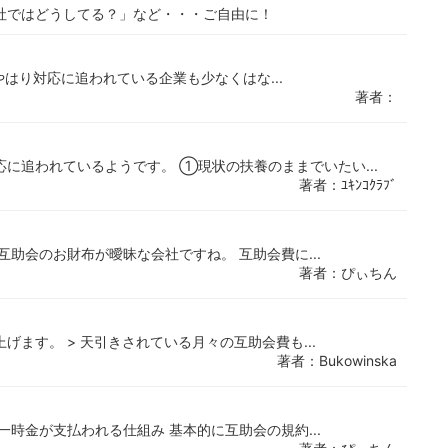
社ではどうしてる？」など・・・ご自由に！
。 やはり対応に追われている企業も少なくはな...
著者：
に追われているようです。 ①現状の扶養のままでいたい...
著者：ﾕｷﾝｺｸﾗﾌﾞ
助会のお財布が曖昧な会社ですね。 互助会費に...
著者：ぴぃちん
ます。 > 天引きされている月々の互助会費も...
著者：Bukowinska
時金が支払われる仕組み 基本的に互助会の規約...