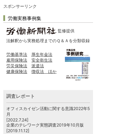
スポンサーリンク
労働実務事例集
監修提供
法解釈から実務処理までのＱ＆Ａを分類収録
労働基準法
厚生年金法
雇用保険法
安全衛生法
労災保険法
派遣法
健康保険法
徴収法 ほか
調査レポート
オフィスカイゼン活動に関する意識2022年5
月
[2022.7.24]
企業のテレワーク実態調査2019年10月版
[2019.11.12]