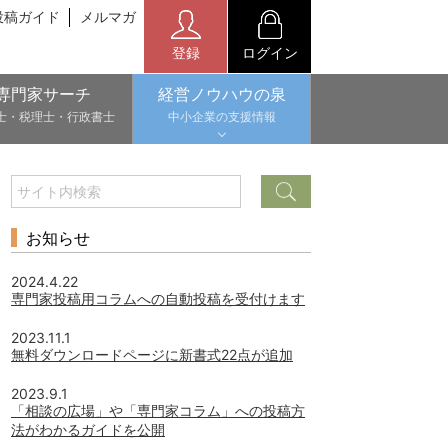
投稿ガイド
メルマガ
登録
ログイン
専門家サーチ
経営ノウハウの泉
士・税理士・行政書士
中小企業の支援情報
お知らせ
2024.4.22
専門家投稿用コラムへの自動投稿を受付けます
2023.11.1
無料ダウンロードページに新書式22点が追加
2023.9.1
「相談の広場」や「専門家コラム」への投稿方
法がわかるガイドを公開