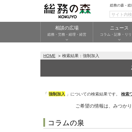
総務の森 - 
相談の広場
ニュース
総務・労務・経理・経営
コラム・記事・リリ
HOME
検索結果：
強制加入
「
強制加入
」についての検索結果です。
検索
ご希望の情報は、みつか
コラムの泉