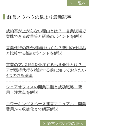
一覧へ
経営ノウハウの泉より最新記事
成約率が上がらない理由とは？ 営業現場で
実践できる改善策と研修のポイントを解説
営業代行の料金相場はいくら？費用の仕組み
と比較する際のポイントを解説
営業のアポ獲得を外注するべき会社とは？｜
アポ獲得代行を検討する前に知っておきたい
4つの判断基準
シェアオフィスの開業手順と成功戦略！費
用・注意点を解説
コワーキングスペース運営マニュアル｜開業
費用から収益化まで網羅解説
経営ノウハウの泉へ