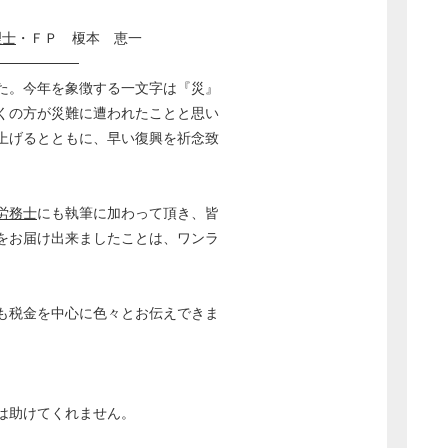
理士
・ＦＰ 榎本 恵一
────────
た。今年を象徴する一文字は『災』
くの方が災難に遭われたことと思い
上げるとともに、早い復興を祈念致
労務士
にも執筆に加わって頂き、皆
をお届け出来ましたことは、ワンラ
も税金を中心に色々とお伝えできま
は助けてくれません。