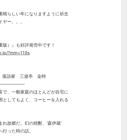
素晴らしい年になりますように祈念
イヤー。。。
重版）』も好評発売中です！
o.jp/?mm=119s
家 三遊亭 金時
────────
富で、一般家庭のほとんどが自宅に
用としてもよく、コーヒーを入れる
。
れ故郷だ。幻の焼酎、‘森伊蔵’
へ行った時の話。