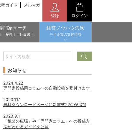
投稿ガイド
メルマガ
登録
ログイン
専門家サーチ
経営ノウハウの泉
士・税理士・行政書士
中小企業の支援情報
お知らせ
2024.4.22
専門家投稿用コラムへの自動投稿を受付けます
2023.11.1
無料ダウンロードページに新書式22点が追加
2023.9.1
「相談の広場」や「専門家コラム」への投稿方
法がわかるガイドを公開