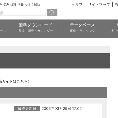
ヘルプ
サイトマップ
総務 労務 経理 法務 今すぐ解決！
無料ダウンロード
データベース
ース
書式・調査・カレンダー
事例・ランキング
社労
稿ガイドは
こちら
）
最終更新日
2006年03月29日 17:07