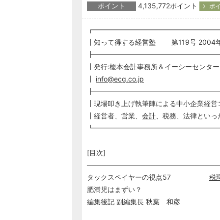
ポイント
4,135,772ポイント
ポイ
┏━━━━━━━━━━━━━━━━━━
┃知って得する経営塾 第119号 2004年
┣━━━━━━━━━━━━━━━━━━
┃発行:榎本
会計
事務所＆イーシーセンタ
┃
info@ecg.co.jp
┣━━━━━━━━━━━━━━━━━━
┃現場叩き上げ執筆陣による中小企業経営
┃経営者、営業、
会計
、税務、法律といっ
┗━━━━━━━━━━━━━━━━━━
[目次]
───────────────────────────
タックスペイヤーの視点57
税
肥満児はまずい？ 落語家
編集後記 副編集長 秋葉 和彦