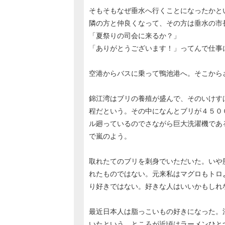
そもそもなぜ垂水へ行くことになったかと
隣の方と仲良くなって、その方は垂水の市
「夏祭りの司会に来るか？」
「ありがとうございます！」ってんで仕事
空港からバスに乗って鴨池港へ。そこから
錦江湾はブリの養殖が盛んで、そのいけす
程だという。その中になんとブリが４５０
ル廻っているのでさながら巨大洗濯機であ
で嵐のよう。
取れたてのブリを刺身でいただいた。いや
れたものではない。元来私はマグロもトロ
り好きではない。好きな人はいいかもしれ
最近日本人は脂っこいもの好きになった。
いたという。ところが近頃はラーメンひと