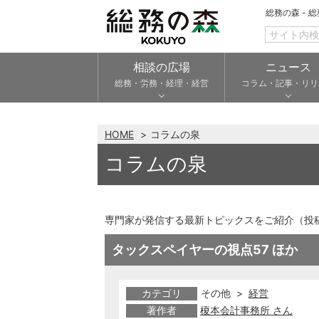
総務の森 - 
相談の広場
ニュース
総務・労務・経理・経営
コラム・記事・リリ
HOME
コラムの泉
コラムの泉
専門家が発信する最新トピックスをご紹介（投
タックスペイヤーの視点57 ほか
カテゴリ
その他 >
経営
著作者
榎本会計事務所 さん