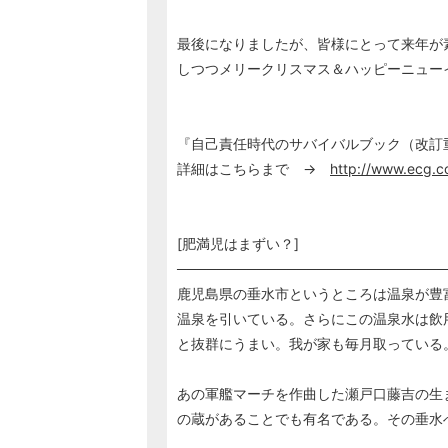
最後になりましたが、皆様にとって来年が
しつつメリークリスマス＆ハッピーニュー
『自己責任時代のサバイバルブック（改訂
詳細はこちらまで →
http://www.ecg.c
[肥満児はまずい？] 落語
───────────────────────────
鹿児島県の垂水市というところは温泉が豊
温泉を引いている。さらにこの温泉水は飲
と抜群にうまい。我が家も毎月取っている
あの軍艦マーチを作曲した瀬戸口藤吉の生ま
の蔵があることでも有名である。その垂水