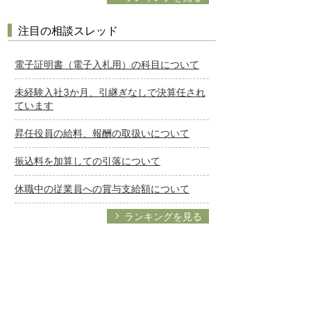
注目の相談スレッド
電子証明書（電子入札用）の科目について
未経験入社3か月、引継ぎなしで決算任され
ています
昇任役員の給料、報酬の取扱いについて
振込料を加算しての引落について
休職中の従業員への賞与支給額について
ランキングを見る