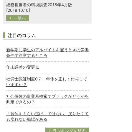
総務担当者の環境調査2018年4月版
[2018.10.10]
一覧へ
注目のコラム
新学期に学生のアルバイトを雇うときの労働
条件で注意するところ
年末調整の変更点
社労士認証制度0７ 年休を正しく付与して
いますか？
社会保険の事業所検索でブラックかどうかを
判定できるの？
「育休をもらい逃げ」ではない。戻りたくて
も戻れない職場がある
ランキングを見る