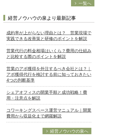
一覧へ
経営ノウハウの泉より最新記事
成約率が上がらない理由とは？ 営業現場で
実践できる改善策と研修のポイントを解説
営業代行の料金相場はいくら？費用の仕組み
と比較する際のポイントを解説
営業のアポ獲得を外注するべき会社とは？｜
アポ獲得代行を検討する前に知っておきたい
4つの判断基準
シェアオフィスの開業手順と成功戦略！費
用・注意点を解説
コワーキングスペース運営マニュアル｜開業
費用から収益化まで網羅解説
経営ノウハウの泉へ