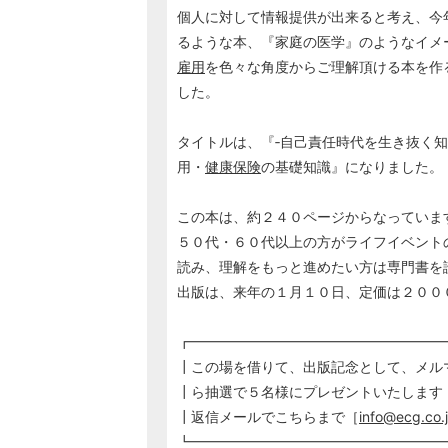
個人に対して情報提供が出来ると考え、今
るような本、『家庭の医学』のようなイメ
雇用
を色々な角度からご理解頂ける本を作
した。
タイトルは、『‐自己責任時代を生き抜く知
用・
健康保険
の基礎知識』になりました。
この本は、約２４０ページからなっていま
５０代・６０代以上の方がライフイベント
読み、理解をもっと進めたい方は専門書を
出版は、来年の１月１０日、定価は２００
┏━━━━━━━━━━━━━━━━━━
┃この場を借りて、出版記念として、メル
┃ら抽選で５名様にプレゼントいたします
┃返信メールでこちらまで［
info@ecg.co.
┗━━━━━━━━━━━━━━━━━━