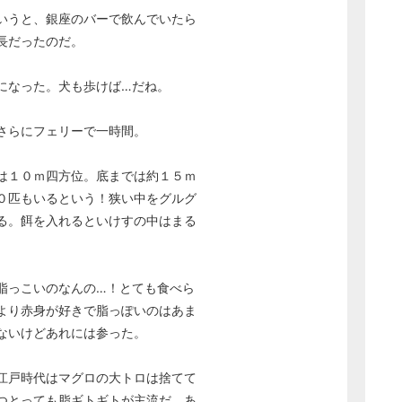
いうと、銀座のバーで飲んでいたら
長だったのだ。
になった。犬も歩けば…だね。
さらにフェリーで一時間。
は１０ｍ四方位。底までは約１５ｍ
０匹もいるという！狭い中をグルグ
る。餌を入れるといけすの中はまる
脂っこいのなんの…！とても食べら
より赤身が好きで脂っぽいのはあま
ないけどあれには参った。
江戸時代はマグロの大トロは捨てて
つとっても脂ギトギトが主流だ。あ