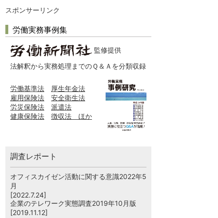
スポンサーリンク
労働実務事例集
監修提供
法解釈から実務処理までのＱ＆Ａを分類収録
労働基準法
厚生年金法
雇用保険法
安全衛生法
労災保険法
派遣法
健康保険法
徴収法 ほか
調査レポート
オフィスカイゼン活動に関する意識2022年5
月
[2022.7.24]
企業のテレワーク実態調査2019年10月版
[2019.11.12]