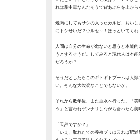
れは脂中毒なんだそうで背あぶらを上から
焼肉にしてもサシの入ったカルビ、おいし
にトシせいだ？ウルセ～！ほっといてくれ
人間は自分の生命が危ないと思うと本能的
うとするそうだ。してみると現代人は本能
だろうか？
そうだとしたらこのギトギトブームは人類
い。そんな大袈裟なことでもないか。
それから数年後、また垂水へ行った。「美
う」と言われゲンナリしながら食べたら美
「天然ですか？」
「いえ、取れたての養殖ブリは云わば肥満
させると丁度美味しくなるんですよ。」