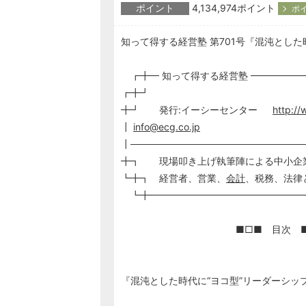
ポイント
4,134,974ポイント
ポ
知って得する経営塾 第701号『混沌とした
┏╋━ 知って得する経営塾 ━━━━━━━━ 
┏╋┛
╋┛ 発行:イーシーセンター
http://
┃
info@ecg.co.jp
┃─────────────────────────
╋┓ 現場叩き上げ執筆陣によ
┗╋┓ 経営者、営業、
会計
、税務、法律
┗╋━━━━━━━━━━━━━━━━
■□■ 目次 ■
『混沌とした時代に“ヨコ型”リーダーシッ
経営コンサルタ