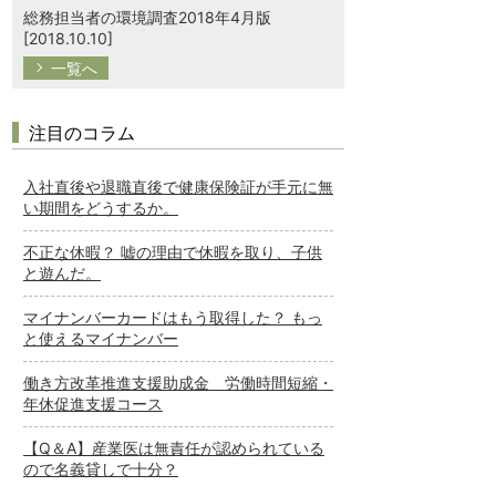
総務担当者の環境調査2018年4月版
[2018.10.10]
一覧へ
注目のコラム
入社直後や退職直後で健康保険証が手元に無
い期間をどうするか。
不正な休暇？ 嘘の理由で休暇を取り、子供
と遊んだ。
マイナンバーカードはもう取得した？ もっ
と使えるマイナンバー
働き方改革推進支援助成金 労働時間短縮・
年休促進支援コース
【Q＆A】産業医は無責任が認められている
ので名義貸しで十分？