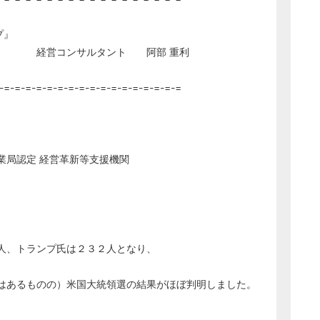
プ』
ント 阿部 重利
-=-=-=-=-=-=-=-=-=-=-=-=-=-=-=-=-=
業局認定 経営革新等支援機関
。
人、トランプ氏は２３２人となり、
はあるものの）米国大統領選の結果がほぼ判明しました。