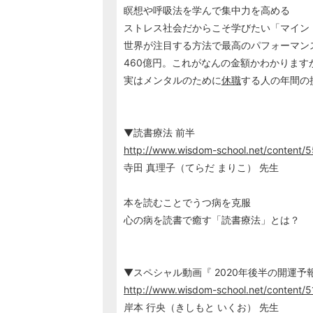
瞑想や呼吸法を学んで集中力を高める
ストレス社会だからこそ学びたい「マイン
世界が注目する方法で最高のパフォーマン
460億円。これがなんの金額かわかります
実はメンタルのために
休職
する人の年間の
▼読書療法 前半
http://www.wisdom-school.net/content/5
寺田 真理子（てらだ まりこ） 先生
本を読むことでうつ病を克服
心の病を読書で癒す「読書療法」とは？
▼スペシャル動画『 2020年後半の開運予報
http://www.wisdom-school.net/content/5
岸本 行央（きしもと いくお） 先生