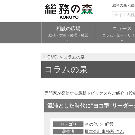
総務の森 - 
相談の広場
ニュース
総務・労務・経理・経営
コラム・記事・リリ
HOME
コラムの泉
コラムの泉
専門家が発信する最新トピックスをご紹介（投
混沌とした時代に“ヨコ型”リーダー
カテゴリ
その他 >
経営
著作者
榎本会計事務所 さん