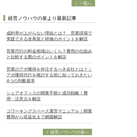
一覧へ
経営ノウハウの泉より最新記事
成約率が上がらない理由とは？ 営業現場で
実践できる改善策と研修のポイントを解説
営業代行の料金相場はいくら？費用の仕組み
と比較する際のポイントを解説
営業のアポ獲得を外注するべき会社とは？｜
アポ獲得代行を検討する前に知っておきたい
4つの判断基準
シェアオフィスの開業手順と成功戦略！費
用・注意点を解説
コワーキングスペース運営マニュアル｜開業
費用から収益化まで網羅解説
経営ノウハウの泉へ