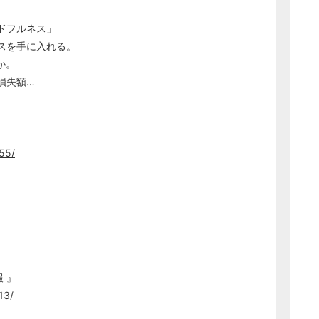
ドフルネス」
スを手に入れる。
か。
損失額…
55/
 』
13/