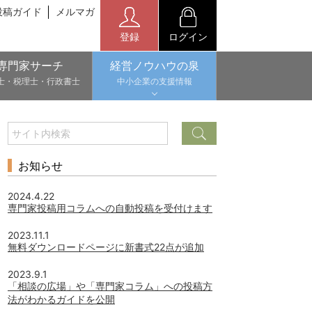
投稿ガイド
メルマガ
登録
ログイン
専門家サーチ
経営ノウハウの泉
士・税理士・行政書士
中小企業の支援情報
お知らせ
2024.4.22
専門家投稿用コラムへの自動投稿を受付けます
2023.11.1
無料ダウンロードページに新書式22点が追加
2023.9.1
「相談の広場」や「専門家コラム」への投稿方
法がわかるガイドを公開