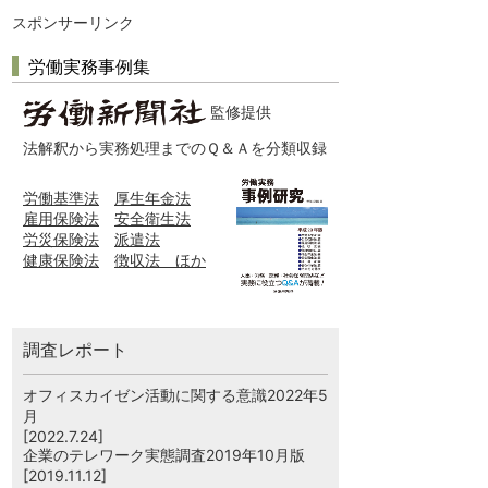
スポンサーリンク
労働実務事例集
監修提供
法解釈から実務処理までのＱ＆Ａを分類収録
労働基準法
厚生年金法
雇用保険法
安全衛生法
労災保険法
派遣法
健康保険法
徴収法 ほか
調査レポート
オフィスカイゼン活動に関する意識2022年5
月
[2022.7.24]
企業のテレワーク実態調査2019年10月版
[2019.11.12]