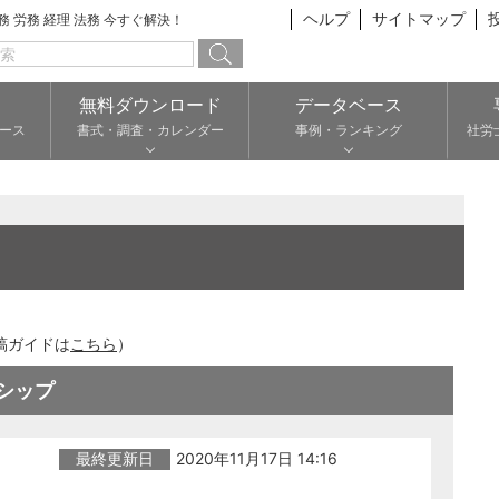
ヘルプ
サイトマップ
総務 労務 経理 法務 今すぐ解決！
無料ダウンロード
データベース
ース
書式・調査・カレンダー
事例・ランキング
社労
稿ガイドは
こちら
）
シップ
最終更新日
2020年11月17日 14:16