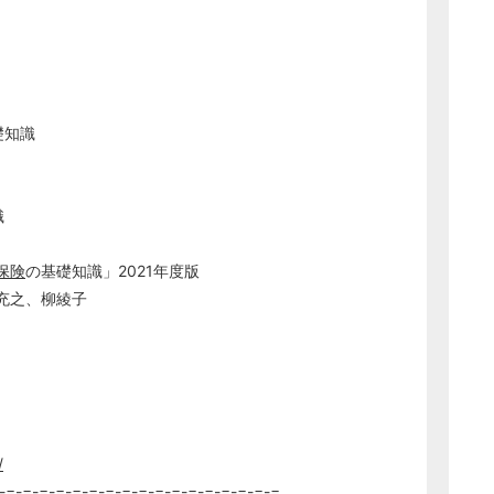
礎知識
識
保険
の基礎知識」2021年度版
之、柳綾子
/
-=-=-=-=-=-=-=-=-=-=-=-=-=-=-=-=-=