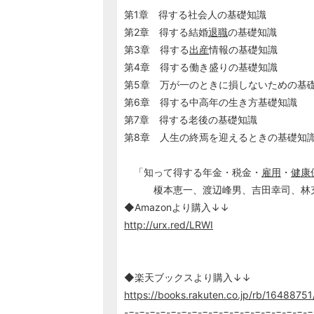
第1章 得する社会人の基礎知識
第2章 得する結婚
退職
の基礎知識
第3章 得する
出産
情報の基礎知識
第4章 得する働き盛りの基礎知識
第5章 万が一のときに損しないための基
第6章 得する中高年の生き方基礎知識
第7章 得する老後の基礎知識
第8章 人生の終焉を迎えるときの基礎知
「知って得する年金・税金・
雇用
・
健康
榎本恵一、渡辺峰男、吉田幸司、林充
◆Amazonより購入↓↓
http://urx.red/LRWI
◆楽天ブックスより購入↓↓
https://books.rakuten.co.jp/rb/16488751
-=-=-=-=-=-=-=-=-=-=-=-=-=-=-=-=-=-=