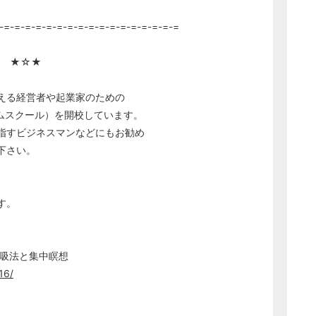
-=-=-=-=-=-=-=-=-=-=-=-=-=-=-=-=-=
！！ ★☆★
える経営者や起業家のための
ィズダムスクール）を開校しています。
指すビジネスマンなどにもお勧め
下さい。
す。
呼吸法と集中瞑想
16/