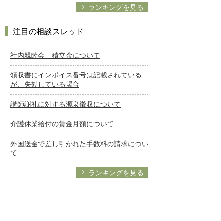
ランキングを見る
注目の相談スレッド
社内親睦会 積立金について
領収書にインボイス番号は記載されている
が、失効している場合
講師謝礼に対する源泉徴収について
介護休業給付の賃金月額について
外国送金で差し引かれた手数料の請求につい
て
ランキングを見る