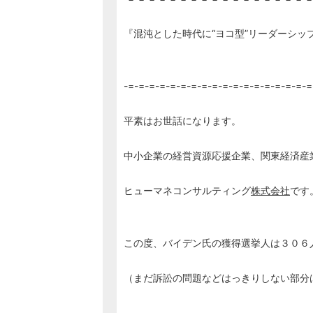
『混沌とした時代に“ヨコ型”リーダーシッ
経営コンサルタ
-=-=-=-=-=-=-=-=-=-=-=-=-=-=-=-=-=-=
平素はお世話になります。
中小企業の経営資源応援企業、関東経済産
ヒューマネコンサルティング
株式会社
です
この度、バイデン氏の獲得選挙人は３０６
（まだ訴訟の問題などはっきりしない部分