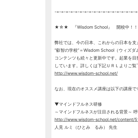
-=-=-=-=-=-=-=-=-=-=-=-=-=-=-=-=-=-=
★☆★ 『Wisdom School』 開校中
弊社では、今の日本、これからの日本を支
“叡智の学校”＝Wisdom School（ウ
コンテンツも続々と更新中です。起業を目
しています。詳しくは下記ＵＲＬよりご覧
http://www.wisdom-school.net/
なお、現在のオススメ講座は以下の講座で
▼マインドフルネス研修
～マインドフルネスが注目される背景～ 
http://www.wisdom-school.net/content/5
人見 ルミ（ひとみ るみ） 先生