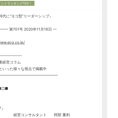
イントランキング100！
時代に“ヨコ型”リーダーシップ』
第701号 2020年11月16日 ━
www.ecg.co.jp/
─────────
る中小企業経営コラム
といった様々な視点で掲載中
━━━━━━━━━━━━━━━━
□■
プ』
ント 阿部 重利