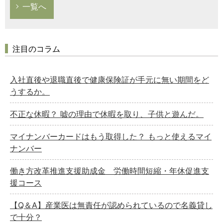
一覧へ
注目のコラム
入社直後や退職直後で健康保険証が手元に無い期間をど
うするか。
不正な休暇？ 嘘の理由で休暇を取り、子供と遊んだ。
マイナンバーカードはもう取得した？ もっと使えるマイ
ナンバー
働き方改革推進支援助成金 労働時間短縮・年休促進支
援コース
【Q＆A】産業医は無責任が認められているので名義貸し
で十分？