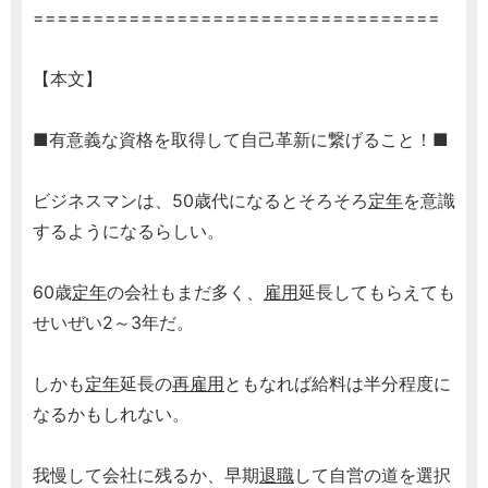
==================================
【本文】
■有意義な資格を取得して自己革新に繋げること！■
ビジネスマンは、50歳代になるとそろそろ
定年
を意識
するようになるらしい。
60歳
定年
の会社もまだ多く、
雇用
延長してもらえても
せいぜい2～3年だ。
しかも
定年
延長の
再雇用
ともなれば給料は半分程度に
なるかもしれない。
我慢して会社に残るか、早期
退職
して自営の道を選択