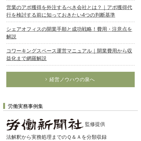
営業のアポ獲得を外注するべき会社とは？｜アポ獲得代
行を検討する前に知っておきたい4つの判断基準
シェアオフィスの開業手順と成功戦略！費用・注意点を
解説
コワーキングスペース運営マニュアル｜開業費用から収
益化まで網羅解説
経営ノウハウの泉へ
労働実務事例集
監修提供
法解釈から実務処理までのＱ＆Ａを分類収録