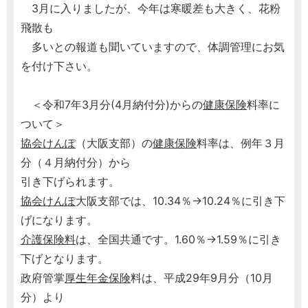
3月に入りましたが、今年は寒暖差も大きく、花粉
飛散も
多いとの報道も聞いていますので、体調管理にお気
を付け下さい。
＜令和7年3月分(4月納付分)からの
健康保険
料率に
ついて＞
協会けんぽ
（大阪支部）の
健康保険
料率は、例年３月
分（４月納付分）から
引き下げられます。
協会けんぽ
大阪支部では、10.34％→10.24％に引き下
げになります。
介護保険料
は、全国共通です。1.60％→1.59％に引き
下げとなります。
政府管掌
厚生年金保険
料は、平成29年9月分（10月
分）より