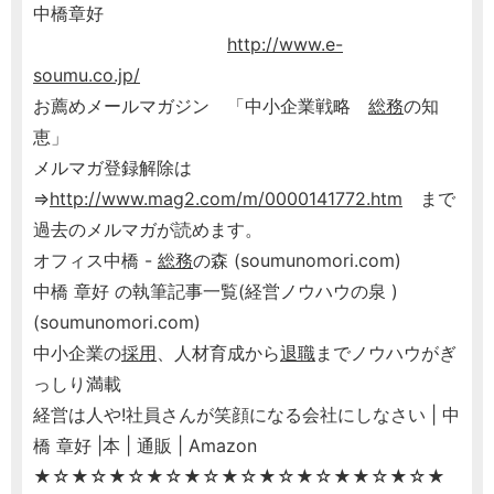
中橋章好
http://www.e-
soumu.co.jp/
お薦めメールマガジン 「中小企業戦略
総務
の知
恵」
メルマガ登録解除は
⇒
http://www.mag2.com/m/0000141772.htm
まで
過去のメルマガが読めます。
オフィス中橋 -
総務
の森 (soumunomori.com)
中橋 章好 の執筆記事一覧(経営ノウハウの泉 )
(soumunomori.com)
中小企業の
採用
、人材育成から
退職
までノウハウがぎ
っしり満載
経営は人や!社員さんが笑顔になる会社にしなさい | 中
橋 章好 |本 | 通販 | Amazon
★☆★☆★☆★☆★☆★☆★☆★☆★★☆★☆★