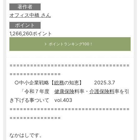
著作者
オフィス中橋 さん
ポイント
1,266,260ポイント
ポイントランキング100！
===================================
===============
○中小企業戦略【
総務
の知恵】 2025.3.7
「令和７年度
健康保険
料率・
介護保険料
率を引
き下げる事ついて vol.403
===================================
===============
なかはしです。