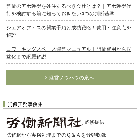
営業のアポ獲得を外注するべき会社とは？｜アポ獲得代
行を検討する前に知っておきたい4つの判断基準
シェアオフィスの開業手順と成功戦略！費用・注意点を
解説
コワーキングスペース運営マニュアル｜開業費用から収
益化まで網羅解説
経営ノウハウの泉へ
労働実務事例集
監修提供
法解釈から実務処理までのＱ＆Ａを分類収録