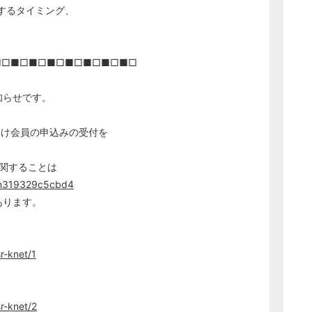
するタイミング、
■□■□■□■□■□■□■□■□
知らせです。
向け会員の申込みの受付を
に関することは
n/n319329c5cbd4
あります。
r-knet/1
sr-knet/2