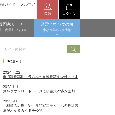
投稿ガイド
メルマガ
登録
ログイン
専門家サーチ
経営ノウハウの泉
士・税理士・行政書士
中小企業の支援情報
お知らせ
2024.4.22
専門家投稿用コラムへの自動投稿を受付けます
2023.11.1
無料ダウンロードページに新書式22点が追加
2023.9.1
「相談の広場」や「専門家コラム」への投稿方
法がわかるガイドを公開