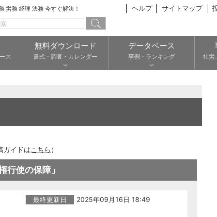
ヘルプ
サイトマップ
総務 労務 経理 法務 今すぐ解決！
無料ダウンロード
データベース
ース
書式・調査・カレンダー
事例・ランキング
社労
稿ガイドは
こちら
）
権行使の保障」
最終更新日
2025年09月16日 18:49