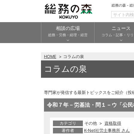
総務の森 - 
相談の広場
ニュース
総務・労務・経理・経営
コラム・記事・リリ
HOME
コラムの泉
コラムの泉
専門家が発信する最新トピックスをご紹介（投
令和７年－労基法・問１－ウ「公民
カテゴリ
その他 >
資格取得
著作者
K-Net社労士事務所 さん