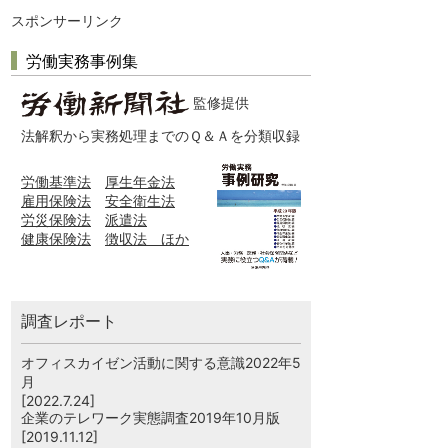
スポンサーリンク
労働実務事例集
監修提供
法解釈から実務処理までのＱ＆Ａを分類収録
労働基準法
厚生年金法
雇用保険法
安全衛生法
労災保険法
派遣法
健康保険法
徴収法 ほか
調査レポート
オフィスカイゼン活動に関する意識2022年5
月
[2022.7.24]
企業のテレワーク実態調査2019年10月版
[2019.11.12]