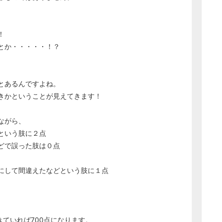
！
とか・・・・・！？
とあるんですよね。
きかということが見えてきます！
ながら、
という肢に２点
どで誤った肢は０点
にして間違えたなどという肢に１点
きていれば700点になります。