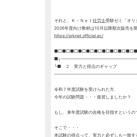
それと、Ｋ－Ｎｅｔ
社労士
受験ゼミ「オリ
2026年度向け教材は10月以降順次販売を
https://srknet.official.ec/
■□■□■□■□■□■□■□■□■□■□
■┐────────────────────────
└■ ２ 実力と得点のギャップ
───────────────────────────
令和７年度試験を受けられた方、
今年の試験問題・・・復習しましたか？
もし、来年度試験の合格を目指すというの
そこで・・・
本試験の得点って、実力と必ずしも一致す