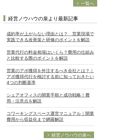
一覧へ
経営ノウハウの泉より最新記事
成約率が上がらない理由とは？ 営業現場で
実践できる改善策と研修のポイントを解説
営業代行の料金相場はいくら？費用の仕組み
と比較する際のポイントを解説
営業のアポ獲得を外注するべき会社とは？｜
アポ獲得代行を検討する前に知っておきたい
4つの判断基準
シェアオフィスの開業手順と成功戦略！費
用・注意点を解説
コワーキングスペース運営マニュアル｜開業
費用から収益化まで網羅解説
経営ノウハウの泉へ