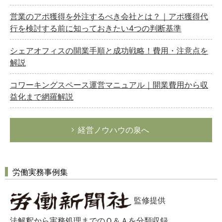
営業のアポ獲得を外注するべき会社とは？｜アポ獲得代
行を検討する前に知っておきたい4つの判断基準
シェアオフィスの開業手順と成功戦略！費用・注意点を
解説
コワーキングスペース運営マニュアル｜開業費用から収
益化まで網羅解説
経営ノウハウの泉へ
労働実務事例集
監修提供
法解釈から実務処理までのＱ＆Ａを分類収録