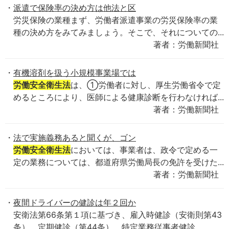
派遣で保険率の決め方は他法と区
労災保険の業種まず、労働者派遣事業の労災保険率の業
種の決め方をみてみましょう。そこで、それについての...
著者：労働新聞社
有機溶剤を扱う小規模事業場では
労働安全衛生法
は、①労働者に対し、厚生労働省令で定
めるところにより、医師による健康診断を行わなければ...
著者：労働新聞社
法で実施義務あると聞くが、ゴン
労働安全衛生法
においては、事業者は、政令で定める一
定の業務については、都道府県労働局長の免許を受けた...
著者：労働新聞社
夜間ドライバーの健診は年２回か
安衛法第66条第１項に基づき、雇入時健診（安衛則第43
条）、定期健診（第44条）、特定業務従事者健診...