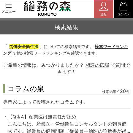
メニュー
登録
ログイン
検索結果
「
労働安全衛生法
」についての検索結果です。
検索ワードランキ
ング
で他の検索ワードランキングも確認できます。
ご希望の情報は、みつかりましたか？
相談の広場
で質問で
きます！
コラムの泉
420
検索結果
件
専門家によって投稿されたコラムです。
【Q＆A】産業医は無責任が認め
こんにちは、産業医・労働衛生コンサルタントの朝長健
太です。従業員の健康問題（従業員主治医の診断書が起...