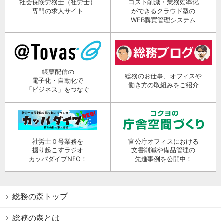
社会保険労務士（社労士）
コスト削減・業務効率化
専門の求人サイト
ができるクラウド型の
WEB購買管理システム
帳票配信の
総務のお仕事、オフィスや
電子化・自動化で
働き方の取組みをご紹介
「ビジネス」をつなぐ
社労士０号業務を
官公庁オフィスにおける
掘り起こすラジオ
文書削減や備品管理の
カッパダイブNEO！
先進事例を公開中！
総務の森トップ
総務の森とは