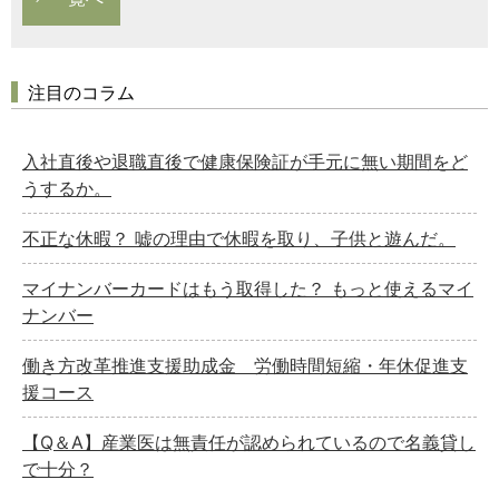
注目のコラム
入社直後や退職直後で健康保険証が手元に無い期間をど
うするか。
不正な休暇？ 嘘の理由で休暇を取り、子供と遊んだ。
マイナンバーカードはもう取得した？ もっと使えるマイ
ナンバー
働き方改革推進支援助成金 労働時間短縮・年休促進支
援コース
【Q＆A】産業医は無責任が認められているので名義貸し
で十分？