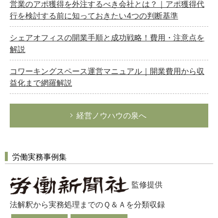
営業のアポ獲得を外注するべき会社とは？｜アポ獲得代
行を検討する前に知っておきたい4つの判断基準
シェアオフィスの開業手順と成功戦略！費用・注意点を
解説
コワーキングスペース運営マニュアル｜開業費用から収
益化まで網羅解説
経営ノウハウの泉へ
労働実務事例集
監修提供
法解釈から実務処理までのＱ＆Ａを分類収録