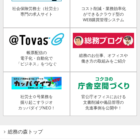
社会保険労務士（社労士）
コスト削減・業務効率化
専門の求人サイト
ができるクラウド型の
WEB購買管理システム
帳票配信の
総務のお仕事、オフィスや
電子化・自動化で
働き方の取組みをご紹介
「ビジネス」をつなぐ
社労士０号業務を
官公庁オフィスにおける
掘り起こすラジオ
文書削減や備品管理の
カッパダイブNEO！
先進事例を公開中！
総務の森トップ