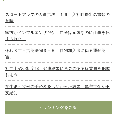
スタートアップの人事労務 １６ 入社時提出の書類の
意味
家族がインフルエンザだが、自分は元気なのに仕事を休
まされた。
令和３年－労災法問３－Ｂ「特別加入者に係る通勤災
害」
社労士認証制度13 健康結果に所見のある従業員を把握
しよう
学生納付特例の手続きをしなかった結果、障害年金が不
支給に
ランキングを見る