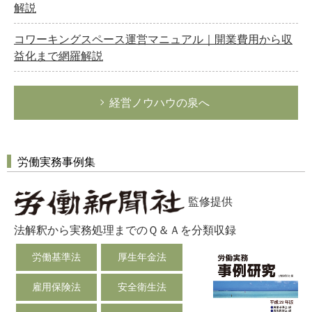
解説
コワーキングスペース運営マニュアル｜開業費用から収
益化まで網羅解説
経営ノウハウの泉へ
労働実務事例集
監修提供
法解釈から実務処理までのＱ＆Ａを分類収録
労働基準法
厚生年金法
雇用保険法
安全衛生法