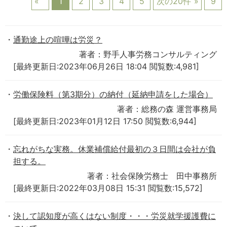
1
2
3
4
5
次の20件
9
通勤途上の喧嘩は労災？
著者：野手人事労務コンサルティング
[最終更新日:2023年06月26日 18:04 閲覧数:4,981]
労働保険料（第3期分）の納付（延納申請をした場合）
著者：総務の森 運営事務局
[最終更新日:2023年01月12日 17:50 閲覧数:6,944]
忘れがちな実務。休業補償給付最初の３日間は会社が負
担する。
著者：社会保険労務士 田中事務所
[最終更新日:2022年03月08日 15:31 閲覧数:15,572]
決して認知度が高くはない制度・・・労災就学援護費に