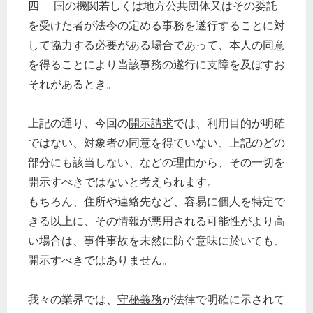
四 国の機関若しくは地方公共団体又はその委託
税務経理
を受けた者が法令の定める事務を遂行することに対
企業法務
して協力する必要がある場合であって、本人の同意
経営の知恵
を得ることにより当該事務の遂行に支障を及ぼすお
総務の給湯室
それがあるとき。
秘書のノウハウ
次へ
上記の通り、今回の
開示請求
では、利用目的が明確
ではない、対象者の同意を得ていない、上記のどの
部分にも該当しない、などの理由から、その一切を
開示すべきではないと考えられます。
もちろん、住所や連絡先など、容易に個人を特定で
きる以上に、その情報が悪用される可能性がより高
い場合は、事件事故を未然に防ぐ意味に於いても、
開示すべきではありません。
我々の業界では、
守秘義務
が法律で明確に示されて