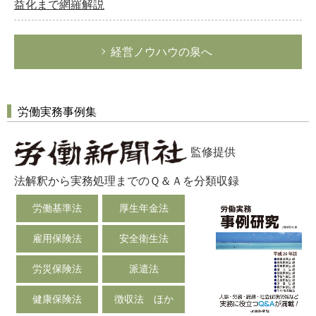
益化まで網羅解説
経営ノウハウの泉へ
労働実務事例集
監修提供
法解釈から実務処理までのＱ＆Ａを分類収録
労働基準法
厚生年金法
雇用保険法
安全衛生法
労災保険法
派遣法
健康保険法
徴収法 ほか