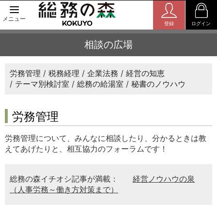
メニュー
登録
ログイン
相談の広場
労務管理
税務経理
企業法務
経営の知恵
テーマ別検討室
総務の給湯室
秘書のノウハウ
労務管理
労務管理について、みんなに相談したり、分かるときは教
えてあげたりと、相互協力のフォーラムです！
総務の森イチオシ記事が満載：
経営ノウハウの泉
（人事労務～働き方対策まで）