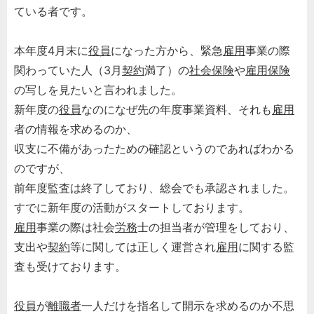
ている者です。
本年度4月末に
役員
になった方から、緊急
雇用
事業の際
関わっていた人（3月
契約
満了）の
社会保険
や
雇用保険
の写しを見たいと言われました。
新年度の
役員
なのになぜ先の年度事業資料、それも
雇用
者の情報を求めるのか、
収支に不備があったための確認というのであればわかる
のですが、
前年度監査は終了しており、総会でも承認されました。
すでに新年度の活動がスタートしております。
雇用
事業の際は社会
労務
士の担当者が管理をしており、
支出や
契約
等に関しては正しく運営され
雇用
に関する監
査も受けております。
役員
が
離職者
一人だけを指名して開示を求めるのか不思