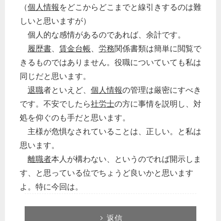
（
個人情報
をどこからどこまでと線引きするのは難
しいと思いますが）
個人的な感情があるのであれば、余計です。
履歴書
、
賃金台帳
、
労務
関係書類は簡単に閲覧で
きるものではありません。役職についていても私は
同じだと思います。
退職
者といえど、
個人情報
の管理は厳密にすべき
です。不安でしたら
社労士
の方に事情を説明し、対
処を仰ぐのも手だと思います。
主様が危惧なされていることは、正しい。と私は
思います。
離職者
本人が構わない、というのでれば開示しま
す、と思っている位でちょうど良いかと思います
よ。特に今回は。
返信