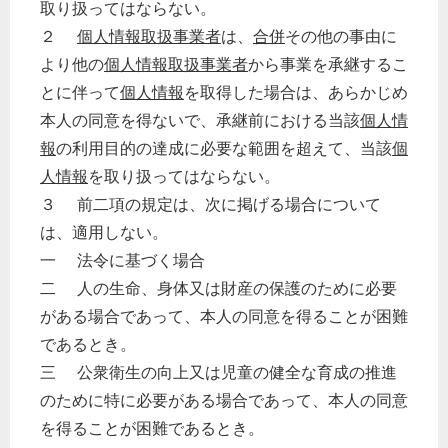
取り扱ってはならない。
２
個人情報取扱事業者
は、
合併
その他の事由に
より他の
個人情報取扱事業者
から事業を承継するこ
とに伴って
個人情報
を取得した場合は、あらかじめ
本人の同意を得ないで、承継前における当該
個人情
報
の利用目的の達成に必要な範囲を超えて、当該
個
人情報
を取り扱ってはならない。
３ 前二項の規定は、次に掲げる場合について
は、適用しない。
一 法令に基づく場合
二 人の生命、身体又は財産の保護のために必要
がある場合であって、本人の同意を得ることが困難
であるとき。
どのカテゴリーに投稿しますか？
三 公衆衛生の向上又は児童の健全な育成の推進
選択してください
のために特に必要がある場合であって、本人の同意
労務管理
を得ることが困難であるとき。