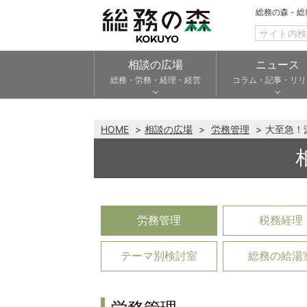
総務の森 - 
相談の広場
ニュース
総務・労務・経理・経営
コラム・記事・リリ
HOME
相談の広場
労務管理
大至急！
労務管理
税務経理
テーマ別検討室
総務の給湯