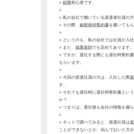
>
総務
初心者です。
>
> 私の会社で働いている派遣者社員の
> その際、
秘密保持誓約書
を書いてもら
>
> というのも、私の会社では社員が入
> また、
就業規則
でも定めてあります。
> ですが、退社する際にも退社時誓約
もらいます。
>
> 今回の派遣社員の方は、入社した際
派
す。
> それでも退社時に退社時誓約書とい
か？
> つまりは、退社後も会社の情報を漏
>
> ネットで調べてみると、派遣社員は
派
ことができないとか、結んでおいた方