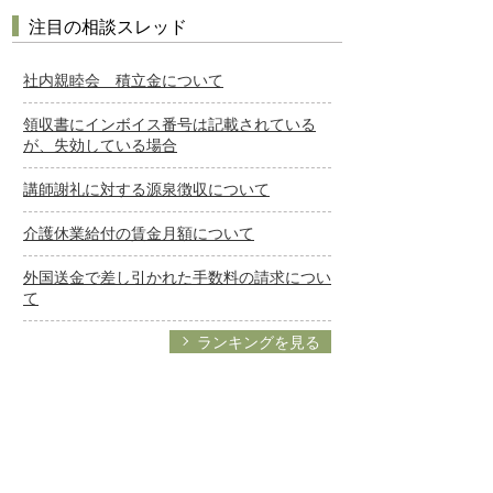
注目の相談スレッド
社内親睦会 積立金について
領収書にインボイス番号は記載されている
が、失効している場合
講師謝礼に対する源泉徴収について
介護休業給付の賃金月額について
外国送金で差し引かれた手数料の請求につい
て
ランキングを見る