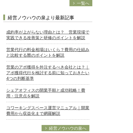
一覧へ
経営ノウハウの泉より最新記事
成約率が上がらない理由とは？ 営業現場で
実践できる改善策と研修のポイントを解説
営業代行の料金相場はいくら？費用の仕組み
と比較する際のポイントを解説
営業のアポ獲得を外注するべき会社とは？｜
アポ獲得代行を検討する前に知っておきたい
4つの判断基準
シェアオフィスの開業手順と成功戦略！費
用・注意点を解説
コワーキングスペース運営マニュアル｜開業
費用から収益化まで網羅解説
経営ノウハウの泉へ