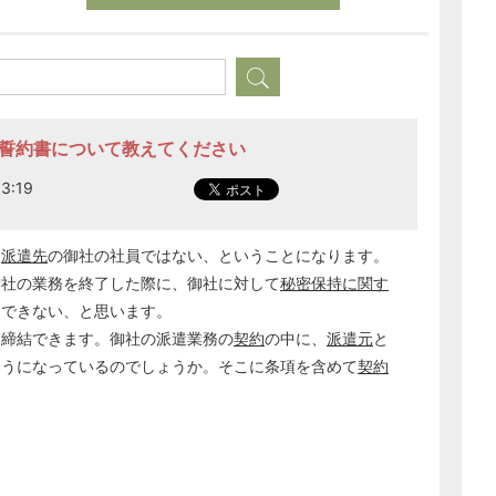
持誓約書について教えてください
3:19
、
派遣先
の御社の社員ではない、ということになります。
御社の業務を終了した際に、御社に対して
秘密保持に関す
はできない、と思います。
は締結できます。御社の派遣業務の
契約
の中に、
派遣元
と
ようになっているのでしょうか。そこに条項を含めて
契約