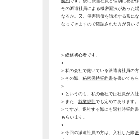
契約
です。仮に派遣社員と個別に秘密
その派遣社員による機密漏洩があった
なるか。又、侵害賠償を請求する形に
なってきますので確認された方が良い
以
>
総務
初心者です。
>
> 私の会社で働いている派遣者社員の
> その際、
秘密保持誓約書
を書いてもら
>
> というのも、私の会社では社員が入
> また、
就業規則
でも定めてあります。
> ですが、退社する際にも退社時誓約
もらいます。
>
> 今回の派遣社員の方は、入社した際
派