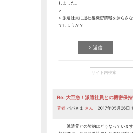
しました。
>
> 派遣社員に退社後機密情報を漏らさ
でしょうか？
返信
Re: 大至急！派遣社員との機密保
著者
パパさま
さん
2017年05月26日 1
派遣元
との
契約
はどうなっていま