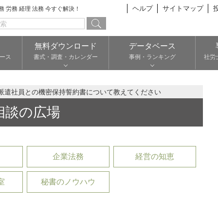
ヘルプ
サイトマップ
総務 労務 経理 法務 今すぐ解決！
無料ダウンロード
データベース
ース
書式・調査・カレンダー
事例・ランキング
社労
派遣社員との機密保持誓約書について教えてください
相談の広場
企業法務
経営の知恵
室
秘書のノウハウ