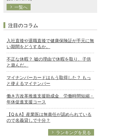
一覧へ
注目のコラム
入社直後や退職直後で健康保険証が手元に無
い期間をどうするか。
不正な休暇？ 嘘の理由で休暇を取り、子供
と遊んだ。
マイナンバーカードはもう取得した？ もっ
と使えるマイナンバー
働き方改革推進支援助成金 労働時間短縮・
年休促進支援コース
【Q＆A】産業医は無責任が認められている
ので名義貸しで十分？
ランキングを見る