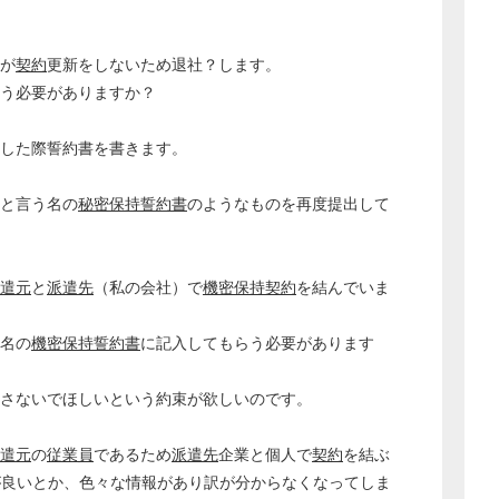
方が
契約
更新をしないため退社？します。
う必要がありますか？
社した際誓約書を書きます。
書と言う名の
秘密保持誓約書
のようなものを再度提出して
遣元
と
派遣先
（私の会社）で
機密保持契約
を結んでいま
う名の
機密保持誓約書
に記入してもらう必要があります
どのカテゴリーに投稿しますか？
選択してください
らさないでほしいという約束が欲しいのです。
労務管理
遣元
の
従業員
であるため
派遣先
企業と個人で
契約
を結ぶ
税務経理
が良いとか、色々な情報があり訳が分からなくなってしま
企業法務