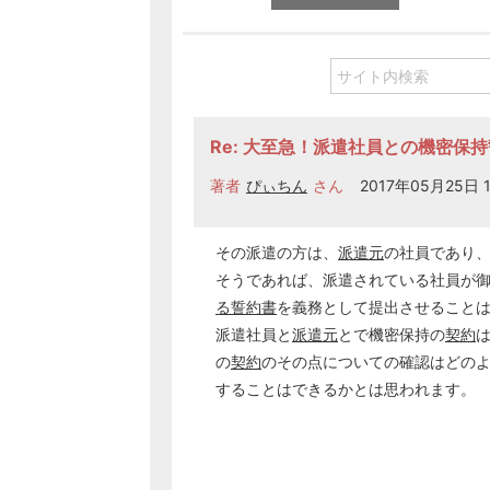
Re: 大至急！派遣社員との機密保
著者
ぴぃちん
さん
2017年05月25日 1
その派遣の方は、
派遣元
の社員であり
そうであれば、派遣されている社員が
る誓約書
を義務として提出させること
派遣社員と
派遣元
とで機密保持の
契約
の
契約
のその点についての確認はどの
することはできるかとは思われます。