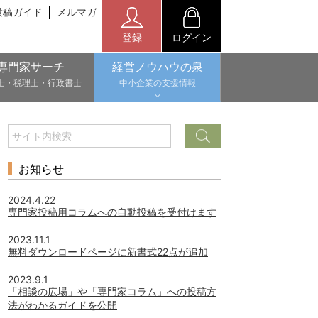
投稿ガイド
メルマガ
登録
ログイン
専門家サーチ
経営ノウハウの泉
士・税理士・行政書士
中小企業の支援情報
お知らせ
2024.4.22
専門家投稿用コラムへの自動投稿を受付けます
2023.11.1
無料ダウンロードページに新書式22点が追加
2023.9.1
「相談の広場」や「専門家コラム」への投稿方
法がわかるガイドを公開