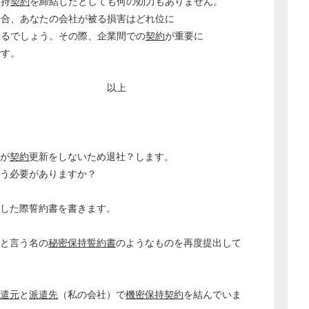
保持
契約
を締結したとしても何の効力もありません。
場合、あなたの会社が被る損害はどれ位に
なるでしょう。その際、企業間での
契約
が重要に
です。
上
方が
契約
更新をしないため退社？します。
う必要がありますか？
社した際誓約書を書きます。
書と言う名の
秘密保持誓約書
のようなものを再度提出して
遣元
と
派遣先
（私の会社）で
機密保持契約
を結んでいま