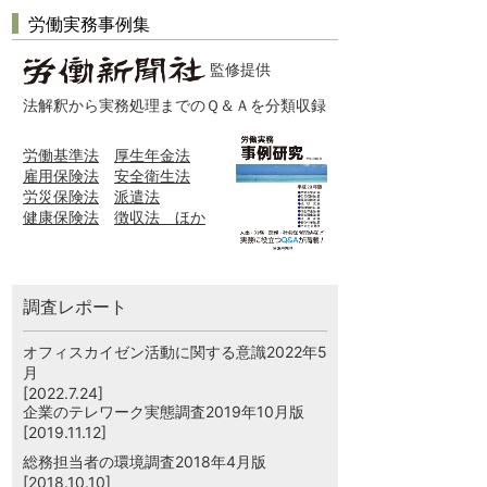
労働実務事例集
監修提供
法解釈から実務処理までのＱ＆Ａを分類収録
労働基準法
厚生年金法
雇用保険法
安全衛生法
労災保険法
派遣法
健康保険法
徴収法 ほか
調査レポート
オフィスカイゼン活動に関する意識2022年5
月
[2022.7.24]
企業のテレワーク実態調査2019年10月版
[2019.11.12]
総務担当者の環境調査2018年4月版
[2018.10.10]