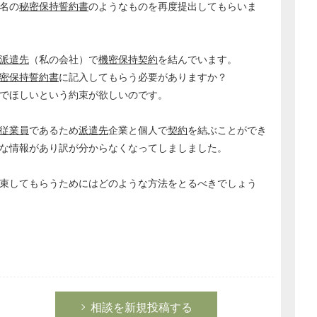
名の
秘密保持誓約書
のようなものを再度提出してもらいま
派遣先
（私の会社）で
機密保持契約
を結んでいます。
密保持誓約書
に記入してもらう必要がありますか？
でほしいという約束が欲しいのです。
従業員
であるため
派遣先
企業と個人で
契約
を結ぶことができ
な情報があり訳が分からなくなってしましました。
束してもらうためにはどのような方法をとるべきでしょう
相談を新規投稿する