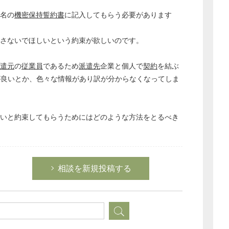
う名の
機密保持誓約書
に記入してもらう必要があります
らさないでほしいという約束が欲しいのです。
遣元
の
従業員
であるため
派遣先
企業と個人で
契約
を結ぶ
が良いとか、色々な情報があり訳が分からなくなってしま
ないと約束してもらうためにはどのような方法をとるべき
相談を新規投稿する