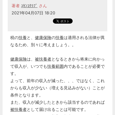
著者
ﾕｷﾝｺｸﾗﾌﾞ
さん
2021年04月07日 18:20
税の
扶養
と、
健康保険
の
扶養
は適用される法律が異
なるため、別々に考えましょう。。
健康保険
は、
被扶養者
となるときから将来に向かっ
て収入が、いつでも
扶養範囲
内であることが必要で
す。
よって、前年の収入が減った、、、ではなく、これ
からも収入が少ない（増える見込みがない）ことが
条件となります。
また、収入が減少したときから該当するのであれば
被扶養者
として届け出ることは可能です。