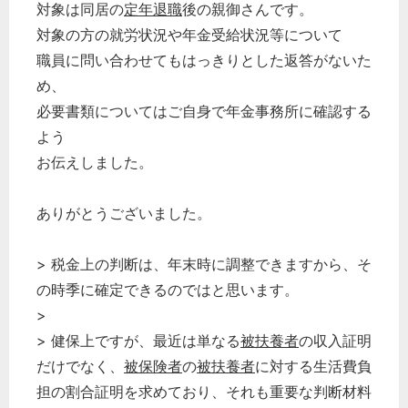
対象は同居の
定年
退職
後の親御さんです。
対象の方の就労状況や年金受給状況等について
職員に問い合わせてもはっきりとした返答がないた
め、
必要書類についてはご自身で年金事務所に確認する
よう
お伝えしました。
ありがとうございました。
> 税金上の判断は、年末時に調整できますから、そ
の時季に確定できるのではと思います。
>
> 健保上ですが、最近は単なる
被扶養者
の収入証明
だけでなく、
被保険者
の
被扶養者
に対する生活費負
担の割合証明を求めており、それも重要な判断材料