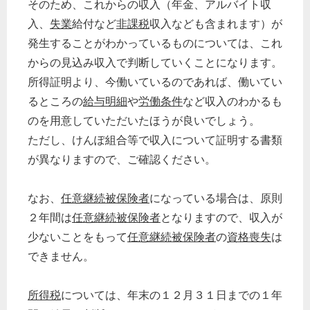
そのため、これからの収入（年金、アルバイト収
入、
失業
給付など
非課税
収入なども含まれます）が
発生することがわかっているものについては、これ
からの見込み収入で判断していくことになります。
所得証明より、今働いているのであれば、働いてい
るところの
給与明細
や
労働条件
など収入のわかるも
のを用意していただいたほうが良いでしょう。
ただし、けんぽ組合等で収入について証明する書類
が異なりますので、ご確認ください。
なお、
任意継続被保険者
になっている場合は、原則
２年間は
任意継続被保険者
となりますので、収入が
少ないことをもって
任意継続被保険者
の
資格喪失
は
できません。
所得税
については、年末の１２月３１日までの１年