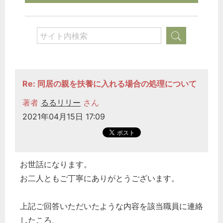
どのカテゴリーに投稿しますか？
選択してください
労務管理
税務経理
企業法務
Re: 同居の親を扶養に入れる場合の処理について
経営の知恵
著者
るるリリー
さん
総務の給湯室
2021年04月15日 17:09
秘書のノウハウ
次へ
お世話になります。
お二人ともご丁寧にありがとうございます。
上記ご回答いただいたような内容を該当職員に連絡
したころ、