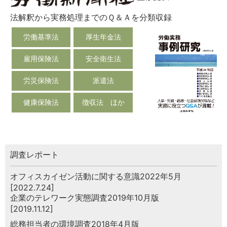
法解釈から実務処理までのＱ＆Ａを分類収録
労働基準法
厚生年金法
雇用保険法
安全衛生法
労災保険法
派遣法
健康保険法
徴収法 ほか
調査レポート
オフィスカイゼン活動に関する意識2022年5月
[2022.7.24]
企業のテレワーク実態調査2019年10月版
[2019.11.12]
総務担当者の環境調査2018年4月版