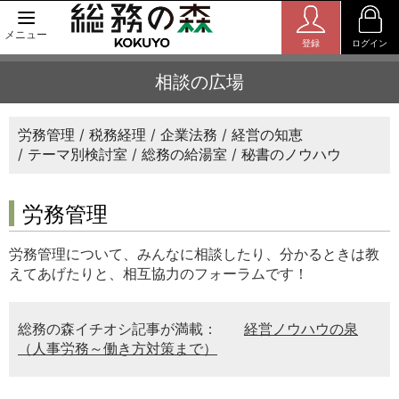
メニュー
登録
ログイン
相談の広場
労務管理
税務経理
企業法務
経営の知恵
テーマ別検討室
総務の給湯室
秘書のノウハウ
労務管理
労務管理について、みんなに相談したり、分かるときは教
えてあげたりと、相互協力のフォーラムです！
総務の森イチオシ記事が満載：
経営ノウハウの泉
（人事労務～働き方対策まで）