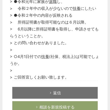
> ●令和元年に家族が
退職
し、
> 令和２年中の収入が少ないので
扶養
にしたい
> ●令和２年中の内容が反映される
> 所得証明書が取得可能なのは６月以降。
> 6月以降に所得証明書を取得し、申請させても
らうということか。
> との問い合わせがありました。
>
> ○4月1日付での
扶養
(社保、税法上)は可能でしょ
うか。
>
> ご回答宜しくお願い致します。
返信
相談を新規投稿する