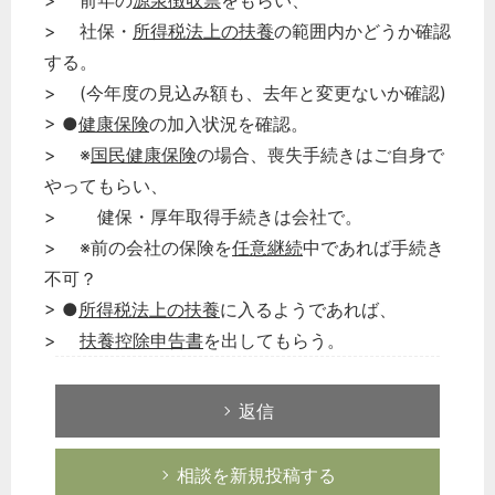
> 前年の
源泉徴収票
をもらい、
> 社保・
所得税法上の扶養
の範囲内かどうか確認
する。
> (今年度の見込み額も、去年と変更ないか確認)
> ●
健康保険
の加入状況を確認。
> ※
国民健康保険
の場合、喪失手続きはご自身で
やってもらい、
> 健保・厚年取得手続きは会社で。
> ※前の会社の保険を
任意継続
中であれば手続き
不可？
> ●
所得税法上の扶養
に入るようであれば、
>
扶養控除申告書
を出してもらう。
返信
相談を新規投稿する