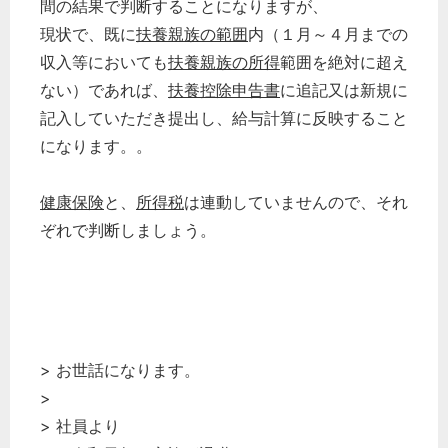
間の結果で判断することになりますが、
現状で、既に
扶養親族の範囲
内（１月～４月までの
収入等においても
扶養親族の所得
範囲を絶対に超え
ない）であれば、
扶養控除申告書
に追記又は新規に
記入していただき提出し、給与計算に反映すること
になります。。
健康保険
と、
所得税
は連動していませんので、それ
ぞれで判断しましょう。
> お世話になります。
>
> 社員より