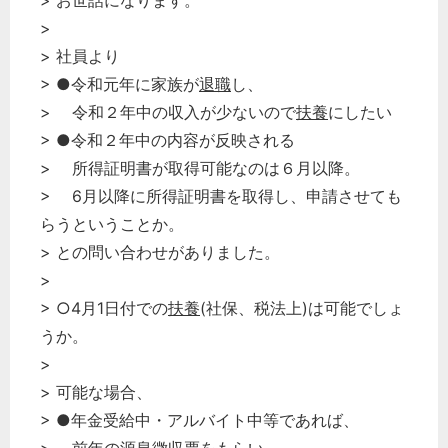
> お世話になります。
>
> 社員より
> ●令和元年に家族が
退職
し、
> 令和２年中の収入が少ないので
扶養
にしたい
> ●令和２年中の内容が反映される
> 所得証明書が取得可能なのは６月以降。
> 6月以降に所得証明書を取得し、申請させても
らうということか。
> との問い合わせがありました。
>
> ○4月1日付での
扶養
(社保、税法上)は可能でしょ
うか。
>
> 可能な場合、
> ●年金受給中・アルバイト中等であれば、