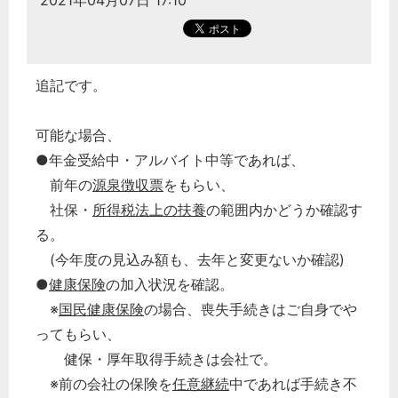
2021年04月07日 17:10
追記です。
可能な場合、
●年金受給中・アルバイト中等であれば、
前年の
源泉徴収票
をもらい、
社保・
所得税法上の扶養
の範囲内かどうか確認す
る。
(今年度の見込み額も、去年と変更ないか確認)
●
健康保険
の加入状況を確認。
※
国民健康保険
の場合、喪失手続きはご自身でや
ってもらい、
健保・厚年取得手続きは会社で。
※前の会社の保険を
任意継続
中であれば手続き不