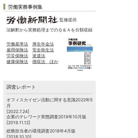
労働実務事例集
監修提供
法解釈から実務処理までのＱ＆Ａを分類収録
労働基準法
厚生年金法
雇用保険法
安全衛生法
労災保険法
派遣法
健康保険法
徴収法 ほか
調査レポート
オフィスカイゼン活動に関する意識2022年5
月
[2022.7.24]
企業のテレワーク実態調査2019年10月版
[2019.11.12]
総務担当者の環境調査2018年4月版
[2018.10.10]