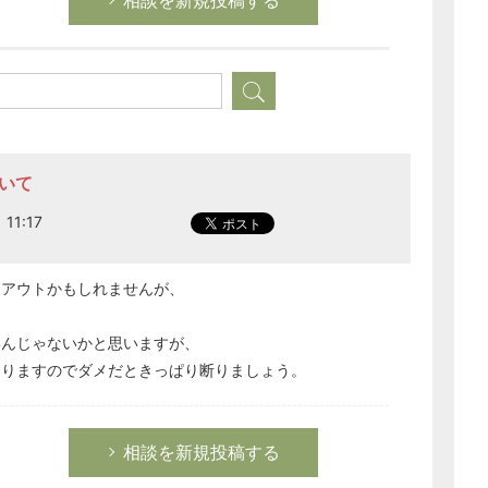
相談を新規投稿する
経営の知恵
総務の給湯室
秘書のノウハウ
次へ
ついて
11:17
はアウトかもしれませんが、
いんじゃないかと思いますが、
ありますのでダメだときっぱり断りましょう。
相談を新規投稿する