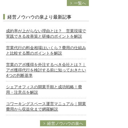
一覧へ
経営ノウハウの泉より最新記事
成約率が上がらない理由とは？ 営業現場で
実践できる改善策と研修のポイントを解説
営業代行の料金相場はいくら？費用の仕組み
と比較する際のポイントを解説
営業のアポ獲得を外注するべき会社とは？｜
アポ獲得代行を検討する前に知っておきたい
4つの判断基準
シェアオフィスの開業手順と成功戦略！費
用・注意点を解説
コワーキングスペース運営マニュアル｜開業
費用から収益化まで網羅解説
経営ノウハウの泉へ