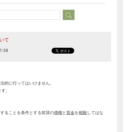
ついて
1:38
，法的に行ってはいけません。
ます。
働することを条件とする前貸の
債権
と
賃金
を
相殺
してはな