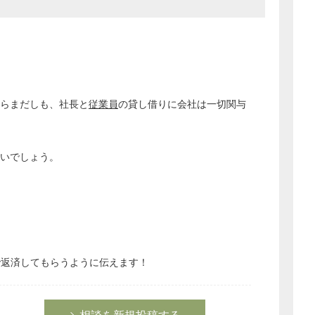
らまだしも、社長と
従業員
の貸し借りに会社は一切関与
ないでしょう。
どのカテゴリーに投稿しますか？
選択してください
で返済してもらうように伝えます！
労務管理
税務経理
企業法務