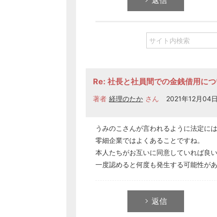
返信
Re: 社長と社員間での金銭借用に
著者
経理のたか
さん
2021年12月04日 
うみのこさんが言われるように法定に
零細企業ではよくあることですね。
本人たちがお互いに同意していれば良
一度認めると何度も発生する可能性が
返信