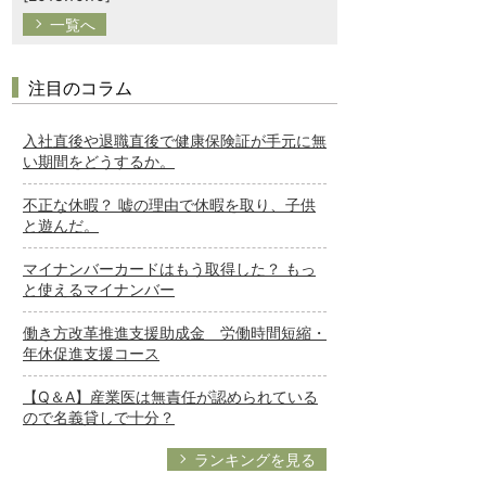
一覧へ
注目のコラム
入社直後や退職直後で健康保険証が手元に無
い期間をどうするか。
不正な休暇？ 嘘の理由で休暇を取り、子供
と遊んだ。
マイナンバーカードはもう取得した？ もっ
と使えるマイナンバー
働き方改革推進支援助成金 労働時間短縮・
年休促進支援コース
【Q＆A】産業医は無責任が認められている
ので名義貸しで十分？
ランキングを見る