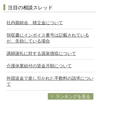
注目の相談スレッド
社内親睦会 積立金について
領収書にインボイス番号は記載されている
が、失効している場合
講師謝礼に対する源泉徴収について
介護休業給付の賃金月額について
外国送金で差し引かれた手数料の請求につい
て
ランキングを見る