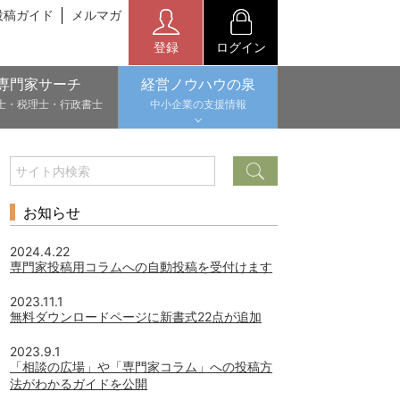
投稿ガイド
メルマガ
登録
ログイン
専門家サーチ
経営ノウハウの泉
士・税理士・行政書士
中小企業の支援情報
お知らせ
2024.4.22
専門家投稿用コラムへの自動投稿を受付けます
2023.11.1
無料ダウンロードページに新書式22点が追加
2023.9.1
「相談の広場」や「専門家コラム」への投稿方
法がわかるガイドを公開