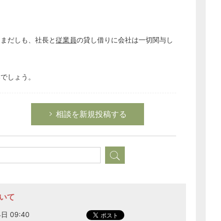
らまだしも、社長と
従業員
の貸し借りに会社は一切関与し
いでしょう。
相談を新規投稿する
ついて
日 09:40