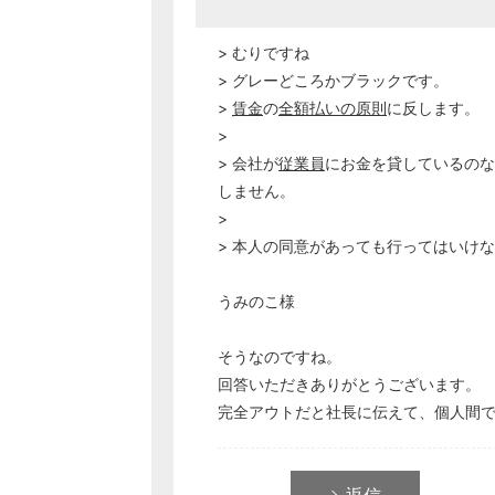
> むりですね
> グレーどころかブラックです。
>
賃金
の
全額払いの原則
に反します。
>
> 会社が
従業員
にお金を貸しているのな
しません。
>
> 本人の同意があっても行ってはいけ
うみのこ様
そうなのですね。
回答いただきありがとうございます。
完全アウトだと社長に伝えて、個人間