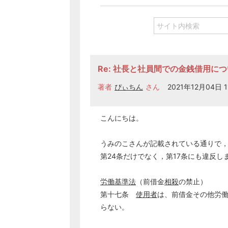
Re: 社長と社員間での金銭借用に
著者
ぴぃちん
さん
2021年12月04日 1
こんにちは。
うみのこさんが記載されている通りで
第24条だけでなく，第17条にも違反し
労働基準法
（前借金
相殺
の禁止）
第十七条
使用者
は、前借金その他労
らない。