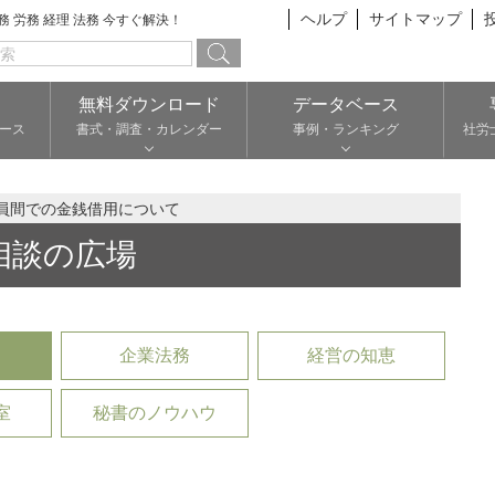
ヘルプ
サイトマップ
総務 労務 経理 法務 今すぐ解決！
無料ダウンロード
データベース
ース
書式・調査・カレンダー
事例・ランキング
社労
員間での金銭借用について
相談の広場
企業法務
経営の知恵
室
秘書のノウハウ