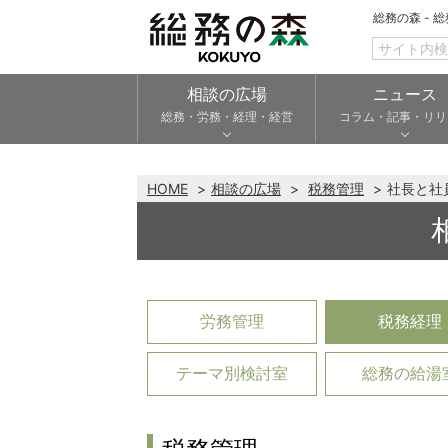
総務の森 - 
相談の広場
ニュース
総務・労務・経理・経営
コラム・記事・リリ
HOME
相談の広場
税務管理
社長と社
労務管理
税務経理
テーマ別検討室
総務の給湯