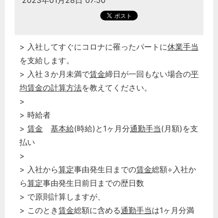
2023年01月28日 07:50
> 入社してすぐにコロナに罹ったパートに
休業手当
を支給します。
> 入社３か月未満で
賃金
締日が一回もない場合の
平
均賃金の計算方法
を教えてください。
>
> 時給者
>
賃金
基本給
(時給)と1ヶ月分
通勤手当
(月額)を支
払い
>
> 入社から
算定
事由発生日までの
賃金
総額÷入社か
ら
算定
事由発生日前日までの歴日数
> で原則計算しますが、
> このとき
賃金
総額に含める
通勤手当
は1ヶ月分満