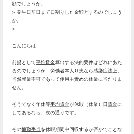
額でしょうか。
> 発生日前日まで
日割り
した金額とするのでしょう
か。
>
こんにちは
前提として
平均賃金
算出する法的要件はどれにあた
るのでしょうか。
労働者
本人り患なら感染症法上、
当然就業不可であって使用主責めの休業に当たりま
せん。
そうでなく年休等
平均賃金
が休暇（休業）日
賃金
に
してあるなら、次の通りです。
その
通勤手当
を休暇期間中回収するか否かでことな