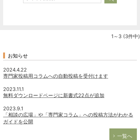
1～3
(3件中)
どのカテゴリーに投稿しますか？
選択してください
お知らせ
労務管理
税務経理
2024.4.22
専門家投稿用コラムへの自動投稿を受付けます
企業法務
経営の知恵
2023.11.1
無料ダウンロードページに新書式22点が追加
総務の給湯室
2023.9.1
秘書のノウハウ
「相談の広場」や「専門家コラム」への投稿方法がわかる
次へ
ガイドを公開
一覧へ