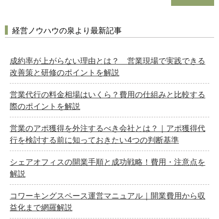
経営ノウハウの泉より最新記事
成約率が上がらない理由とは？ 営業現場で実践できる
改善策と研修のポイントを解説
営業代行の料金相場はいくら？費用の仕組みと比較する
際のポイントを解説
営業のアポ獲得を外注するべき会社とは？｜アポ獲得代
行を検討する前に知っておきたい4つの判断基準
シェアオフィスの開業手順と成功戦略！費用・注意点を
解説
コワーキングスペース運営マニュアル｜開業費用から収
益化まで網羅解説