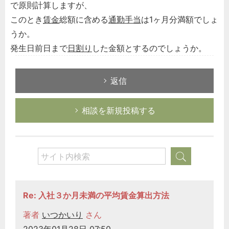
で原則計算しますが、
このとき
賃金
総額に含める
通勤手当
は1ヶ月分満額でしょ
うか。
発生日前日まで
日割り
した金額とするのでしょうか。
返信
相談を新規投稿する
Re: 入社３か月未満の平均賃金算出方法
著者
いつかいり
さん