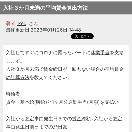
入社３か月未満の平均賃金算出方法
著者
kei.
さん
最終更新日:2023年01月26日 14:48
入社してすぐにコロナに罹ったパートに
休業手当
を支給
します。
入社３か月未満で
賃金
締日が一回もない場合の
平均賃金
の計算方法
を教えてください。
時給者
賃金
基本給
(時給)と1ヶ月分
通勤手当
(月額)を支払い
入社から
算定
事由発生日までの
賃金
総額÷入社から
算定
事由発生日前日までの歴日数