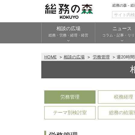
総務の森 - 
相談の広場
ニュース
総務・労務・経理・経営
コラム・記事・リリ
HOME
相談の広場
労務管理
週20時
労務管理
税務経理
テーマ別検討室
総務の給湯