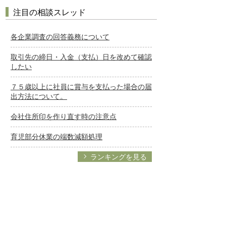
注目の相談スレッド
各企業調査の回答義務について
取引先の締日・入金（支払）日を改めて確認
したい
７５歳以上に社員に賞与を支払った場合の届
出方法について。
会社住所印を作り直す時の注意点
育児部分休業の端数減額処理
ランキングを見る