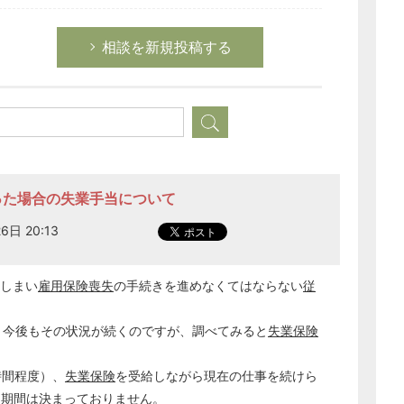
相談を新規投稿する
なった場合の失業手当について
6日 20:13
しまい
雇用保険喪失
の手続きを進めなくてはならない
従
、今後もその状況が続くのですが、調べてみると
失業保険
。
時間程度）、
失業保険
を受給しながら現在の仕事を続けら
用期間
は決まっておりません。