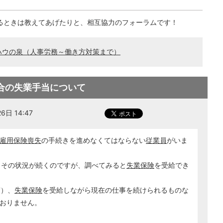
るときは教えてあげたりと、相互協力のフォーラムです！
ハウの泉（人事労務～働き方対策まで）
合の失業手当について
日 14:47
雇用保険喪失
の手続きを進めなくてはならない
従業員
がいま
もその状況が続くのですが、調べてみると
失業保険
を受給でき
度）、
失業保険
を受給しながら現在の仕事を続けられるものな
おりません。