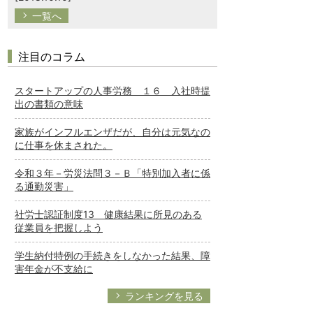
一覧へ
注目のコラム
スタートアップの人事労務 １６ 入社時提
出の書類の意味
家族がインフルエンザだが、自分は元気なの
に仕事を休まされた。
令和３年－労災法問３－Ｂ「特別加入者に係
る通勤災害」
社労士認証制度13 健康結果に所見のある
従業員を把握しよう
学生納付特例の手続きをしなかった結果、障
害年金が不支給に
ランキングを見る