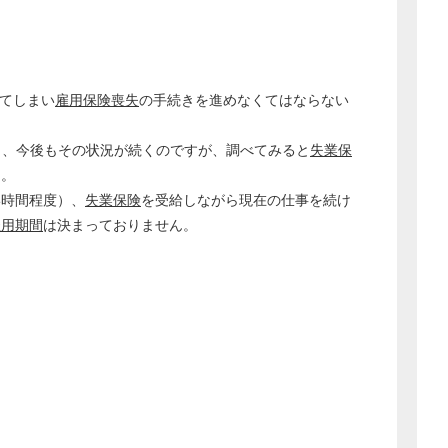
経営の知恵
総務の給湯室
秘書のノウハウ
てしまい
雇用保険喪失
の手続きを進めなくてはならない
次へ
り、今後もその状況が続くのですが、調べてみると
失業保
た。
4時間程度）、
失業保険
を受給しながら現在の仕事を続け
雇用期間
は決まっておりません。