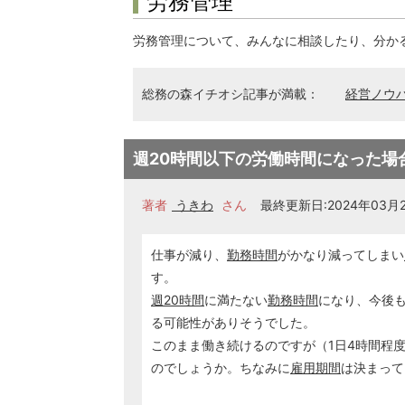
労務管理
労務管理について、みんなに相談したり、分か
総務の森イチオシ記事が満載：
経営ノウ
週20時間以下の労働時間になった場
著者
うきわ
さん
最終更新日:2024年03月26
仕事が減り、
勤務時間
がかなり減ってしまい
す。
週20時間
に満たない
勤務時間
になり、今後
る可能性がありそうでした。
このまま働き続けるのですが（1日4時間程
のでしょうか。ちなみに
雇用期間
は決まって