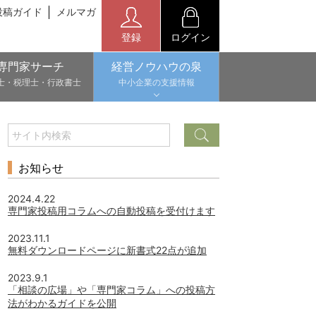
投稿ガイド
メルマガ
登録
ログイン
専門家サーチ
経営ノウハウの泉
士・税理士・行政書士
中小企業の支援情報
お知らせ
2024.4.22
専門家投稿用コラムへの自動投稿を受付けます
2023.11.1
無料ダウンロードページに新書式22点が追加
2023.9.1
「相談の広場」や「専門家コラム」への投稿方
法がわかるガイドを公開