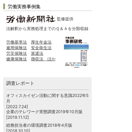
労働実務事例集
監修提供
法解釈から実務処理までのＱ＆Ａを分類収録
労働基準法
厚生年金法
雇用保険法
安全衛生法
労災保険法
派遣法
健康保険法
徴収法 ほか
調査レポート
オフィスカイゼン活動に関する意識2022年5
月
[2022.7.24]
企業のテレワーク実態調査2019年10月版
[2019.11.12]
総務担当者の環境調査2018年4月版
[2018.10.10]