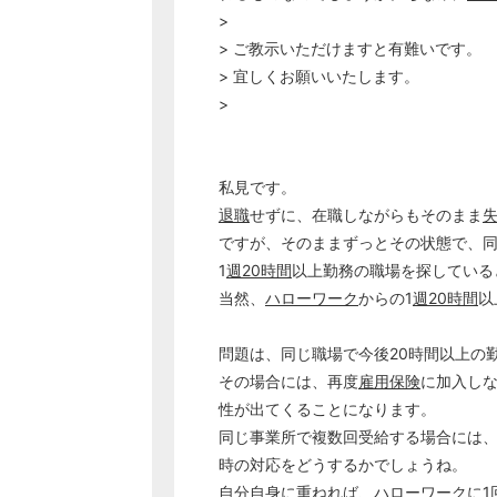
>
> ご教示いただけますと有難いです。
> 宜しくお願いいたします。
>
私見です。
退職
せずに、在職しながらもそのまま
ですが、そのままずっとその状態で、
1
週20時間
以上勤務の職場を探している
当然、
ハローワーク
からの1
週20時間
以
問題は、同じ職場で今後20時間以上の
その場合には、再度
雇用保険
に加入し
性が出てくることになります。
同じ事業所で複数回受給する場合には
時の対応をどうするかでしょうね。
自分自身に重ねれば、
ハローワーク
に1