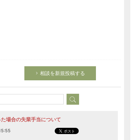
相談を新規投稿する
なった場合の失業手当について
5:55