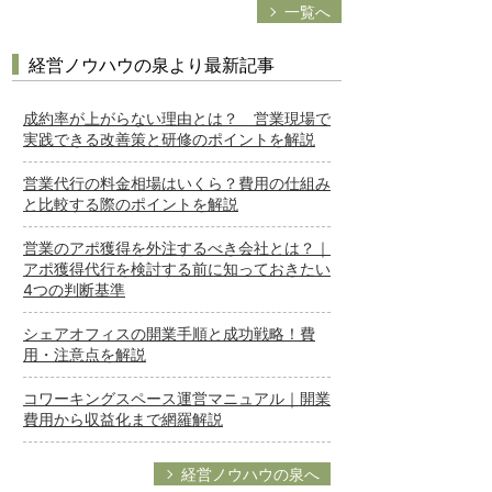
一覧へ
経営ノウハウの泉より最新記事
成約率が上がらない理由とは？ 営業現場で
実践できる改善策と研修のポイントを解説
営業代行の料金相場はいくら？費用の仕組み
と比較する際のポイントを解説
営業のアポ獲得を外注するべき会社とは？｜
アポ獲得代行を検討する前に知っておきたい
4つの判断基準
シェアオフィスの開業手順と成功戦略！費
用・注意点を解説
コワーキングスペース運営マニュアル｜開業
費用から収益化まで網羅解説
経営ノウハウの泉へ