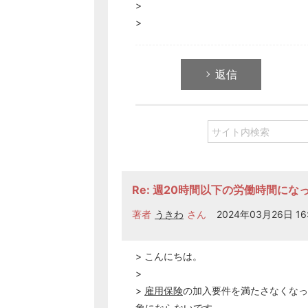
>
>
返信
Re: 週20時間以下の労働時間に
著者
うきわ
さん
2024年03月26日 16
> こんにちは。
>
>
雇用保険
の加入要件を満たさなくなっ
象にならないです。