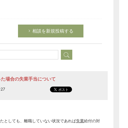
相談を新規投稿する
なった場合の失業手当について
:27
どのカテゴリーに投稿しますか？
選択してください
労務管理
税務経理
たとしても、離職していない状況であれば
失業
給付の対
企業法務