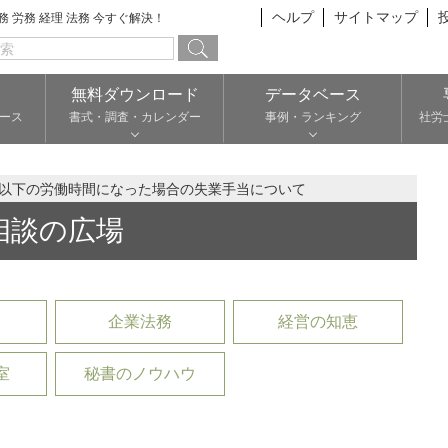
ヘルプ
サイトマップ
総務 労務 経理 法務 今すぐ解決！
無料ダウンロード
データベース
ース
書式・調査・カレンダー
事例・ランキング
社労
間以下の労働時間になった場合の失業手当について
相談の広場
企業法務
経営の知恵
室
秘書のノウハウ