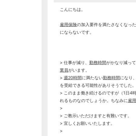
こんにちは。
雇用保険
の加入要件を満たさなくなっ
にならないです。
> 仕事が減り、
勤務時間
がかなり減って
業員
がいます。
>
週20時間
に満たない
勤務時間
になり
を受給できる可能性がありそうでした
> このまま働き続けるのですが（1日4
れるものなのでしょうか。ちなみに
雇
>
> ご教示いただけますと有難いです。
> 宜しくお願いいたします。
>