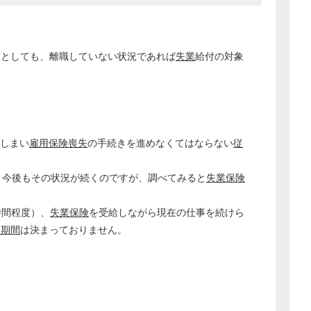
たとしても、離職していない状況であれば
失業
給付の対象
しまい
雇用保険喪失
の手続きを進めなくてはならない
従
、今後もその状況が続くのですが、調べてみると
失業保険
。
時間程度）、
失業保険
を受給しながら現在の仕事を続けら
用期間
は決まっておりません。