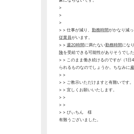
>
>
>
> > 仕事が減り、
勤務時間
がかなり減っ
従業員
がいます。
> >
週20時間
に満たない
勤務時間
にな
険
を受給できる可能性がありそうでし
> > このまま働き続けるのですが（1日
られるものなのでしょうか。ちなみに
> >
> > ご教示いただけますと有難いです。
> > 宜しくお願いいたします。
> >
> >
> > ぴぃちん 様
有難うございました。