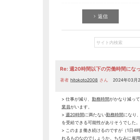
返信
Re: 週20時間以下の労働時間に
著者
hitokoto2008
さん
2024年03月2
> 仕事が減り、
勤務時間
がかなり減って
業員
がいます。
>
週20時間
に満たない
勤務時間
になり
を受給できる可能性がありそうでした
> このまま働き続けるのですが（1日4
れるものなのでしょうか。ちなみに
雇