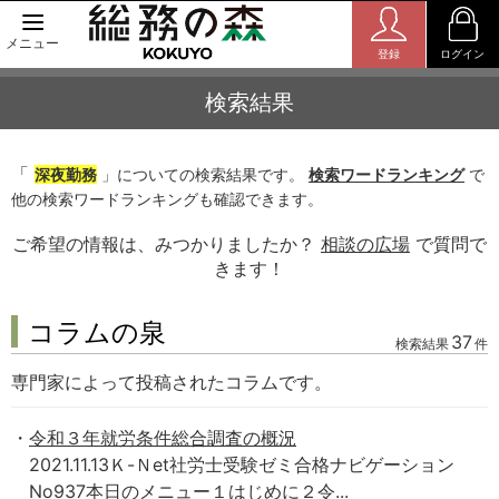
メニュー
登録
ログイン
検索結果
「
深夜勤務
」についての検索結果です。
検索ワードランキング
で
他の検索ワードランキングも確認できます。
ご希望の情報は、みつかりましたか？
相談の広場
で質問で
きます！
コラムの泉
37
検索結果
件
専門家によって投稿されたコラムです。
令和３年就労条件総合調査の概況
2021.11.13Ｋ-Ｎet社労士受験ゼミ合格ナビゲーション
No937本日のメニュー１はじめに２令...