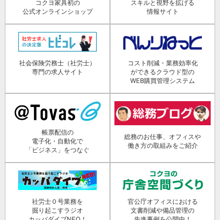
コクヨ家具初の
スキルと視野を拡げる
公式オンラインショップ
情報サイト
社会保険労務士（社労士）
コスト削減・業務効率化
専門の求人サイト
ができるクラウド型の
WEB購買管理システム
帳票配信の
総務のお仕事、オフィスや
電子化・自動化で
働き方の取組みをご紹介
「ビジネス」をつなぐ
社労士０号業務を
官公庁オフィスにおける
掘り起こすラジオ
文書削減や備品管理の
カッパダイブNEO！
先進事例を公開中！