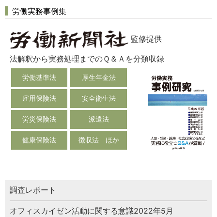
労働実務事例集
監修提供
法解釈から実務処理までのＱ＆Ａを分類収録
労働基準法
厚生年金法
雇用保険法
安全衛生法
労災保険法
派遣法
健康保険法
徴収法 ほか
調査レポート
オフィスカイゼン活動に関する意識2022年5月