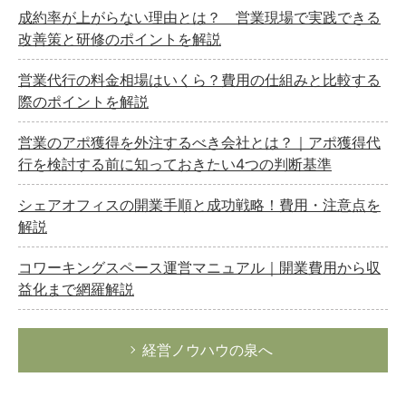
成約率が上がらない理由とは？ 営業現場で実践できる
改善策と研修のポイントを解説
営業代行の料金相場はいくら？費用の仕組みと比較する
際のポイントを解説
営業のアポ獲得を外注するべき会社とは？｜アポ獲得代
行を検討する前に知っておきたい4つの判断基準
シェアオフィスの開業手順と成功戦略！費用・注意点を
解説
コワーキングスペース運営マニュアル｜開業費用から収
益化まで網羅解説
経営ノウハウの泉へ