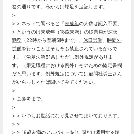
答の通りです。私からは蛇足を追記します。
>
> > ネットで調べると「
未成年
の人数は記入不要」
> というのは
未成年
（18歳未満）の
従業員
が
深夜
勤務
（22時から翌朝5時まで）、
休日労働
、
時間外
労働
を行うことはそもそも禁止されているからで
す。（労基法第61条）ただし例外規定がありま
す。（限定職種における例外）そのための協定書欄
だと思います。例外規定については顧問
社労士
さん
がいらっしゃれば聞いてみてください。
>
> ご参考まで。
どのカテゴリーに投稿しますか？
>
選択してください
> > いつもお世話になり見させて頂いております。
労務管理
> >
> > 18歳未満のアルバイトを1年間だけ
雇用
する場
税務経理