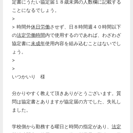
定書にうたい協定届１８歳未満の人数欄に記載する
ことになるでしょう。
>
> 時間外
休日労働
させず、日８時間週４０時間以下
の
法定労働時間
内で使用するのであれば、わざわざ
協定書に
未成年
使用内容を組み込むことはないでし
ょう。
>
>
いつかいり 様
分かりやすく教えて頂きありがとうございます。質
問は協定書とありますが協定届の方でした、失礼し
ました。
学校側から勤務する曜日と時間の指定があり、
法定