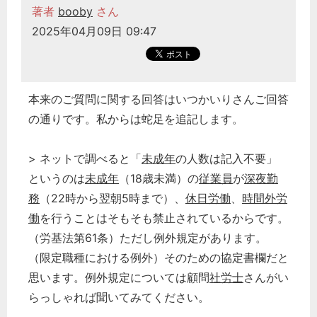
著者
booby
さん
2025年04月09日 09:47
本来のご質問に関する回答はいつかいりさんご回答
の通りです。私からは蛇足を追記します。
> ネットで調べると「
未成年
の人数は記入不要」
というのは
未成年
（18歳未満）の
従業員
が
深夜勤
務
（22時から翌朝5時まで）、
休日労働
、
時間外労
働
を行うことはそもそも禁止されているからです。
（労基法第61条）ただし例外規定があります。
（限定職種における例外）そのための協定書欄だと
思います。例外規定については顧問
社労士
さんがい
らっしゃれば聞いてみてください。