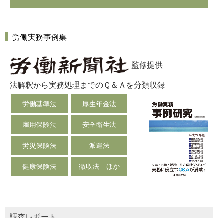
労働実務事例集
監修提供
法解釈から実務処理までのＱ＆Ａを分類収録
労働基準法
厚生年金法
雇用保険法
安全衛生法
労災保険法
派遣法
健康保険法
徴収法 ほか
調査レポート