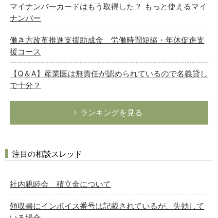
マイナンバーカードはもう取得した？ もっと使えるマイ
ナンバー
働き方改革推進支援助成金 労働時間短縮・年休促進支
援コース
【Q＆A】産業医は無責任が認められているので名義貸し
で十分？
ランキングを見る
注目の相談スレッド
社内親睦会 積立金について
領収書にインボイス番号は記載されているが、失効して
いる場合