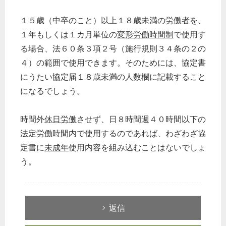
１５歳（中卒のこと）以上１８歳未満の
労働者
を、
１年もしくは１カ月単位の
変形労働時間制
で使用す
る場合、法６０条３項２号（施行規則３４条の２の
４）の範囲で使用できます。そのためには、協定書
にうたい協定届１８歳未満の人数欄に記載すること
になるでしょう。
時間外
休日労働
させず、日８時間週４０時間以下の
法定労働時間
内で使用するのであれば、わざわざ協
定書に
未成年
使用内容を組み込むことはないでしょ
う。
返信