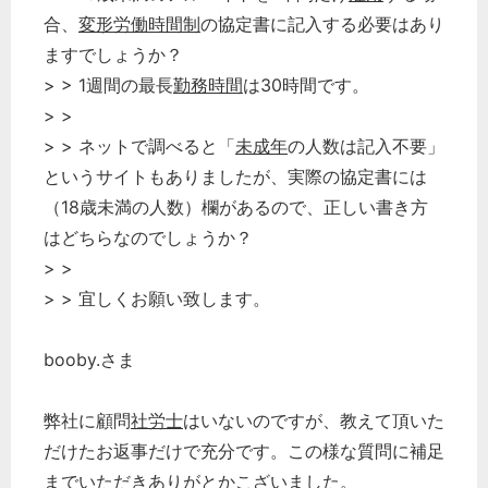
合、
変形労働時間制
の協定書に記入する必要はあり
企業法務
ますでしょうか？
経営の知恵
> > 1週間の最長
勤務時間
は30時間です。
総務の給湯室
> >
秘書のノウハウ
> > ネットで調べると「
未成年
の人数は記入不要」
次へ
というサイトもありましたが、実際の協定書には
（18歳未満の人数）欄があるので、正しい書き方
はどちらなのでしょうか？
> >
> > 宜しくお願い致します。
booby.さま
弊社に顧問
社労士
はいないのですが、教えて頂いた
だけたお返事だけで充分です。この様な質問に補足
までいただきありがとかこざいました。