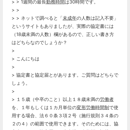
> > 1週間の最長
勤務時間
は30時間です。
> >
> > ネットで調べると「
未成年
の人数は記入不要」
というサイトもありましたが、実際の協定書には
（18歳未満の人数）欄があるので、正しい書き方
はどちらなのでしょうか？
>
> こんにちは
>
> 協定書と協定届とがあります。ご質問はどちらで
しょう。
>
> １５歳（中卒のこと）以上１８歳未満の
労働者
を、１年もしくは１カ月単位の
変形労働時間制
で使
用する場合、法６０条３項２号（施行規則３４条の
２の４）の範囲で使用できます。そのためには、協