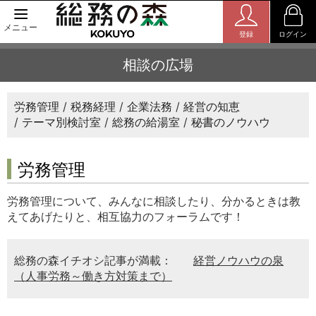
メニュー
登録
ログイン
相談の広場
労務管理
税務経理
企業法務
経営の知恵
テーマ別検討室
総務の給湯室
秘書のノウハウ
労務管理
労務管理について、みんなに相談したり、分かるときは教
えてあげたりと、相互協力のフォーラムです！
総務の森イチオシ記事が満載：
経営ノウハウの泉
（人事労務～働き方対策まで）