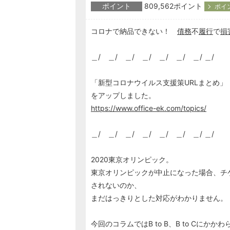
ポイント
809,562ポイント
ポイ
コロナで納品できない！
債務
不
履行
で
損
＿/ ＿/ ＿/ ＿/ ＿/ ＿/ ＿/ ＿/
「新型コロナウイルス支援策URLまとめ」
をアップしました。
https://www.office-ek.com/topics/
＿/ ＿/ ＿/ ＿/ ＿/ ＿/ ＿/ ＿/
2020東京オリンピック。
東京オリンピックが中止になった場合、チ
されないのか、
まだはっきりとした対応がわかりません。
今回のコラムではB to B、B to Cにかかわ