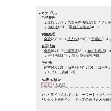
カテゴリ
労務管理
全般
(5,507)
労働基準法
(2,231)
労災
徴収法
(17)
労働安全衛生
(403)
税務経理
全般
(3,801)
法人税
(270)
事業税
(18)
企業法務
全般
(541)
企業買収
(8)
知的財産権
(1,1
会社法
(284)
個人情報保護法
(9)
その他
経営
(4,033)
資格取得
(1,570)
コーチ
ＢＣＰ・防災
(50)
≪表示順≫
新着順
/
人気順
※ハイライトされているキーワードをクリッ
※リセットを押すと、すべての絞り込みが解