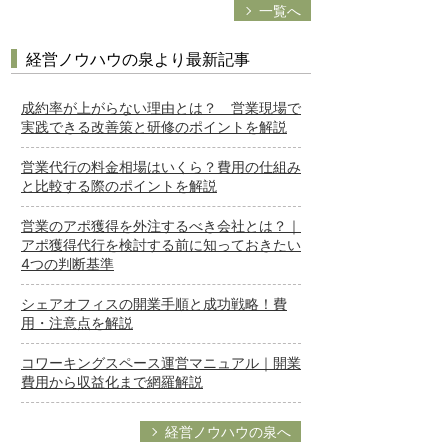
一覧へ
経営ノウハウの泉より最新記事
成約率が上がらない理由とは？ 営業現場で
実践できる改善策と研修のポイントを解説
営業代行の料金相場はいくら？費用の仕組み
と比較する際のポイントを解説
営業のアポ獲得を外注するべき会社とは？｜
アポ獲得代行を検討する前に知っておきたい
4つの判断基準
シェアオフィスの開業手順と成功戦略！費
用・注意点を解説
コワーキングスペース運営マニュアル｜開業
費用から収益化まで網羅解説
経営ノウハウの泉へ