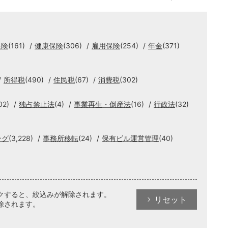
保険
(161)
健康保険
(306)
雇用保険
(254)
年金
(371)
所得税
(490)
住民税
(67)
消費税
(302)
02)
独占禁止法
(4)
事業再生・倒産法
(16)
行政法
(32)
ング
(3,228)
事務所移転
(24)
保有ビル運営管理
(40)
クすると、絞込みが解除されます。
リセット
除されます。