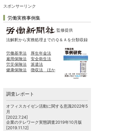
スポンサーリンク
労働実務事例集
監修提供
法解釈から実務処理までのＱ＆Ａを分類収録
労働基準法
厚生年金法
雇用保険法
安全衛生法
労災保険法
派遣法
健康保険法
徴収法 ほか
調査レポート
オフィスカイゼン活動に関する意識2022年5
月
[2022.7.24]
企業のテレワーク実態調査2019年10月版
[2019.11.12]