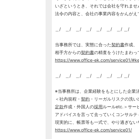
いざというとき、それでは会社を守れませ
法令の内容と、会社の事業内容をかんがえ
＿/ ＿/ ＿/ ＿/ ＿/ ＿/ ＿/ ＿/
当事務所では、実態に合った
契約書
作成、
相手方からの
契約書
の精査をうけたまわっ
https://www.office-ek.com/service01/#k
＿/ ＿/ ＿/ ＿/ ＿/ ＿/ ＿/ ＿/
※当事務所は、企業経験をもとにした企業
＜社内規程・
契約
・リーガルリスクの洗い
定款
作成・外国人の
採用
ルールetc.＞サ
アドバイスを言って去っていくコンサルテ
現実的に、帳票等も一式で、やり過ぎない
https://www.office-ek.com/service01/