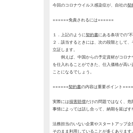
今回のコロナウイルス感染症が、自社の
契
======免責されるには======
１．上記のように
契約書
にある条項での“
２．該当するときには、次の段階として、
立証します。
例えば、中国からの予定資材がコロナウ
を仕入れることができた、仕入価格が高い
ことになるでしょう。
======
契約書
の内容は重要ポイント====
実際には
損害賠償
だけの問題ではなく、危
事情によっては話し合って、納期を延ばす
法務担当のいない企業やスタートアップ企
そのまま利用していることが多くあります