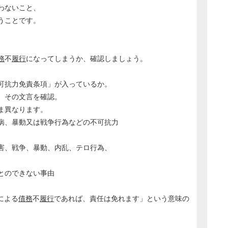
わないこと、
うことです。
務
不
履行
になってしまうか、確認しましょう。
可抗力免責条項」が入っているか。
、その文言を確認。
ま異なります。
、暴動又は戦争行為などの不可抗力
戦争、暴動、内乱、テロ行為、
のできない事由
による
債務
不
履行
であれば、責任は免れます」という意味の