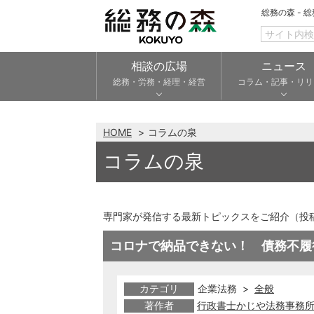
総務の森 - 
相談の広場
ニュース
総務・労務・経理・経営
コラム・記事・リリ
HOME
コラムの泉
コラムの泉
専門家が発信する最新トピックスをご紹介（投
コロナで納品できない！ 債務不履
カテゴリ
企業法務 >
全般
著作者
行政書士かじや法務事務所