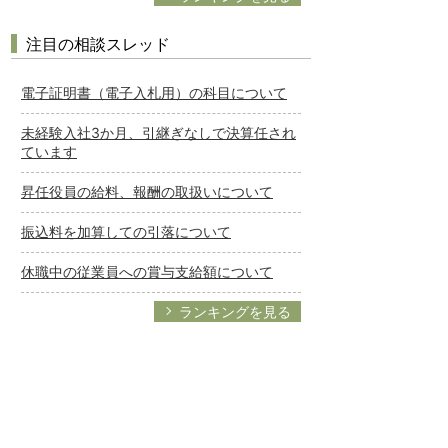
注目の相談スレッド
電子証明書（電子入札用）の科目について
未経験入社3か月、引継ぎなしで決算任され
ています
昇任役員の給料、報酬の取扱いについて
振込料を加算しての引落について
休職中の従業員への賞与支給額について
ランキングを見る