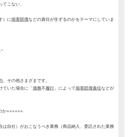
ってこない、
す）に
損害賠償
などの責任が生ずるのかをテーマにしていま
い
、
約
、その他さまざまです。
けていた場合に「
債務
不
履行
」によって
損害賠償責任
などが
か======
合は自社）がおこなうべき業務（商品納入、委託された業務