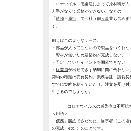
コロナウイルス感染症によって原材料が入
人手がなくて業務ができない、などの
「
債務
不
履行
」で会社（個
人事
業も含めま
す。
例えばこのようなケース。
・部品が入ってこないので製品をつくれな
・資材が無いため建築物が完成しない、
・予定していたイベントを開催できない、
・
従業員
が出勤できず納期に間に合わない
契約
の種類は
売買契約
、
業務委託
、
請負契
すでに
契約
を結んでいたり、注文を受け付
生じるのでしょうか。
======コロナウイルスの感染症は不可抗力
＜用語＞
「
債務
」
契約
でさだめた、当事者（この場
の完成、etc. ）のことです。