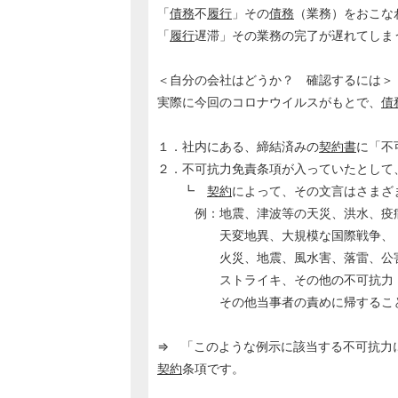
「
債務
不
履行
」その
債務
（業務）をおこな
「
履行
遅滞」その業務の完了が遅れてしま
＜自分の会社はどうか？ 確認するには＞
実際に今回のコロナウイルスがもとで、
債
１．社内にある、締結済みの
契約書
に「不
２．不可抗力免責条項が入っていたとして
┗
契約
によって、その文言はさまざ
例：地震、津波等の天災、洪水、疫病
天変地異、大規模な国際戦争、
火災、地震、風水害、落雷、公害、
ストライキ、その他の不可抗力
その他当事者の責めに帰すること
⇒ 「このような例示に該当する不可抗力
契約
条項です。