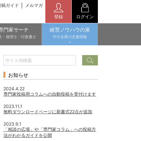
投稿ガイド
メルマガ
登録
ログイン
専門家サーチ
経営ノウハウの泉
士・税理士・行政書士
中小企業の支援情報
お知らせ
2024.4.22
専門家投稿用コラムへの自動投稿を受付けます
2023.11.1
無料ダウンロードページに新書式22点が追加
2023.9.1
「相談の広場」や「専門家コラム」への投稿方
法がわかるガイドを公開