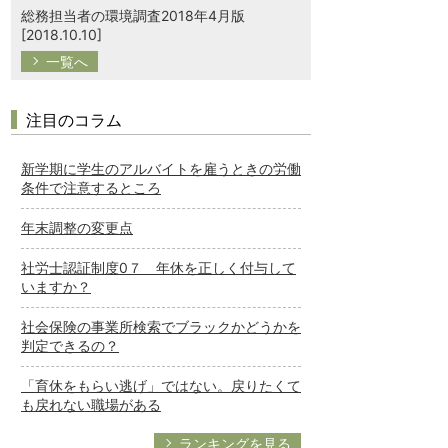
総務担当者の環境調査2018年4月版
[2018.10.10]
一覧へ
注目のコラム
新学期に学生のアルバイトを雇うときの労働
条件で注意するところ
年末調整の変更点
社労士認証制度0７ 年休を正しく付与して
いますか？
社会保険の事業所検索でブラックかどうかを
判定できるの？
「育休をもらい逃げ」ではない。戻りたくて
も戻れない職場がある
ランキングを見る