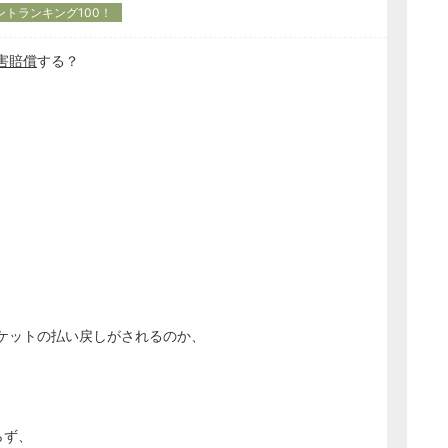
ントランキング100！
害賠償
する？
ケットの払い戻しがされるのか、
らず、