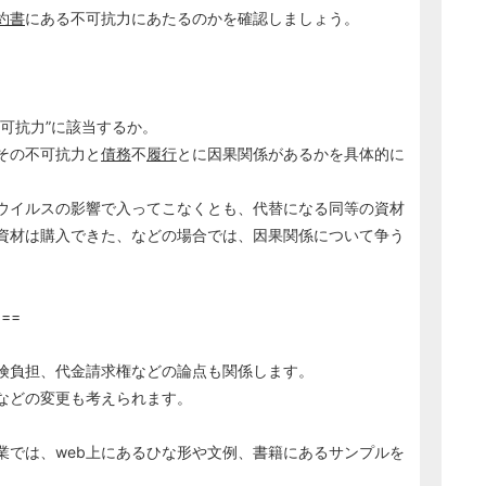
約書
にある不可抗力にあたるのかを確認しましょう。
不可抗力”に該当するか。
その不可抗力と
債務
不
履行
とに因果関係があるかを具体的に
イルスの影響で入ってこなくとも、代替になる同等の資材
資材は購入できた、などの場合では、因果関係について争う
==
険負担、代金請求権などの論点も関係します。
などの変更も考えられます。
業では、web上にあるひな形や文例、書籍にあるサンプルを
。