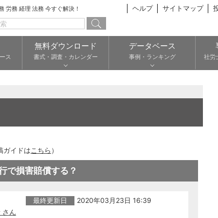
ヘルプ
サイトマップ
総務 労務 経理 法務 今すぐ解決！
無料ダウンロード
データベース
ース
書式・調査・カレンダー
事例・ランキング
社労
稿ガイドは
こちら
）
行で損害賠償する？
最終更新日
2020年03月23日 16:39
 さん