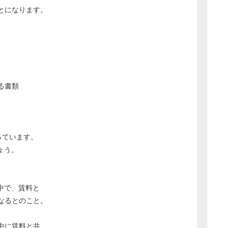
とになります。
る書類
っています。
ょう。
中で、賃料と
なるとのこと。
中に賃料と共