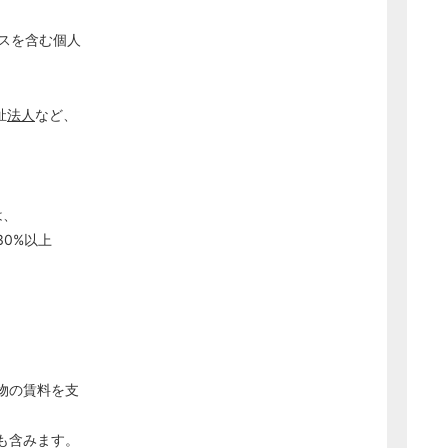
スを含む個人
祉
法人
など、
。
は、
0%以上
物の賃料を支
も含みます。