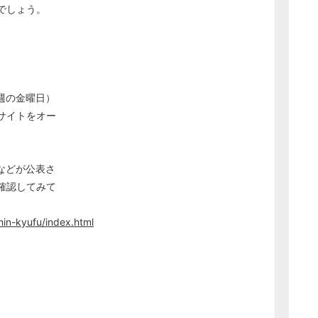
でしょう。
週の金曜日）
サイトをオー
などが公表さ
確認してみて
hin-kyufu/index.html