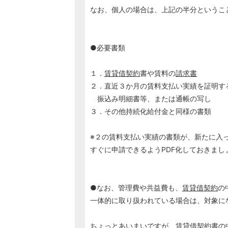
なお、個人の場合は、上記の半分というこ
●必要書類
１．
賃貸借契約
書や賃料の
請求書
２．直近３か月の賃料支払い実績を証明す
振込み明細書等、または通帳の写し
３．その他持続化給付金と同様の書類
※２の賃料支払い実績の書類が、新たに入
すぐに申請できるようPDF化しておきまし
●なお、管理費や共益費も、
賃貸借契約
の
一体的に取り扱われている場合は、対象に
ちょっとあいまいですが、
賃貸借契約
書の