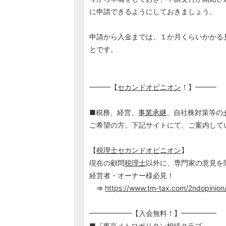
に申請できるようにしておきましょう。
申請から入金までは、１か月くらいかかる
とです。
━━━【
セカンドオピニオン
！】━━━
■税務、経営、
事業承継
、自社株対策等の
ご希望の方、下記サイトにて、ご案内して
【
税理士
セカンドオピニオン
】
現在の顧問
税理士
以外に、専門家の意見を
経営者・オーナー様必見！
⇒
https://www.tm-tax.com/2ndopinion
━━━━━━【入会無料！】━━━━━
■『東京メトロポリタン
相続
クラブ』