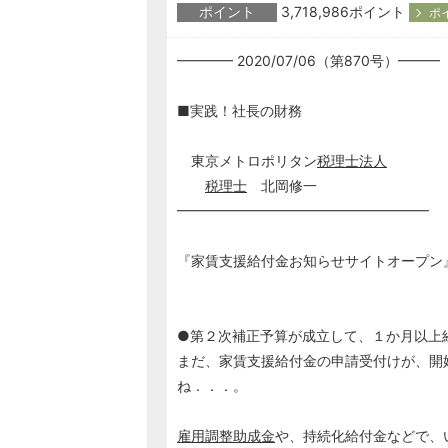
ポイント
3,718,986ポイント
ポ
━━━━ 2020/07/06（第870号）━━━
■実践！社長の財務
東京メトロポリタン
税理士
法人
税理士
北岡修一
━━━━━━━━━━━━━━━━━━
『家賃支援給付金お知らせサイトオープン
●第２次補正予算が成立して、１か月以上
まだ、家賃支援給付金の申請受付けが、開
ね．．．。
雇用調整助成金
や、持続化給付金などで、