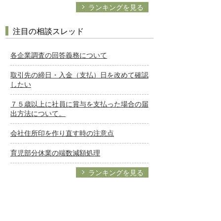
ランキングを見る
注目の相談スレッド
各企業調査の回答義務について
取引先の締日・入金（支払）日を改めて確認
したい
７５歳以上に社員に賞与を支払った場合の届
出方法について。
会社住所印を作り直す時の注意点
育児部分休業の端数減額処理
ランキングを見る