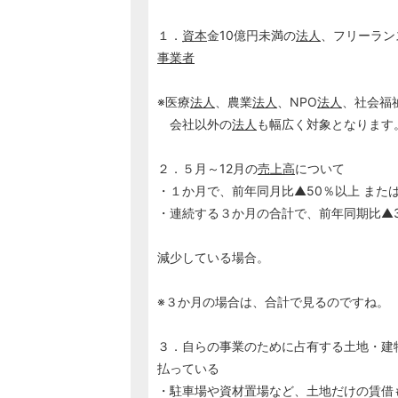
１．
資本
金10億円未満の
法人
、フリーラン
事業者
※医療
法人
、農業
法人
、NPO
法人
、社会福
会社以外の
法人
も幅広く対象となります
２．５月～12月の
売上高
について
・１か月で、前年同月比▲50％以上 また
・連続する３か月の合計で、前年同期比▲3
減少している場合。
※３か月の場合は、合計で見るのですね。
３．自らの事業のために占有する土地・建
払っている
・駐車場や資材置場など、土地だけの賃借