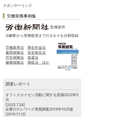
スポンサーリンク
労働実務事例集
監修提供
法解釈から実務処理までのＱ＆Ａを分類収録
労働基準法
厚生年金法
雇用保険法
安全衛生法
労災保険法
派遣法
健康保険法
徴収法 ほか
調査レポート
オフィスカイゼン活動に関する意識2022年5
月
[2022.7.24]
企業のテレワーク実態調査2019年10月版
[2019.11.12]