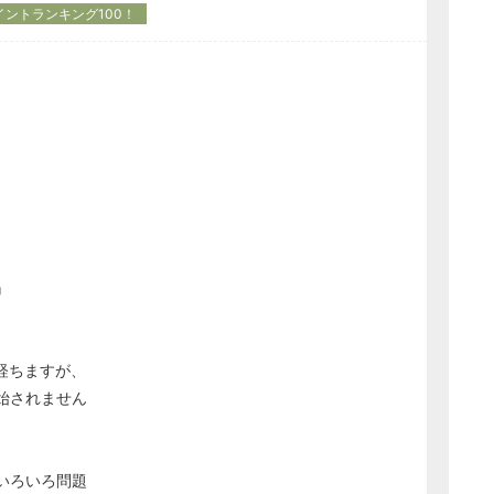
イントランキング100！
』
経ちますが、
始されません
いろいろ問題