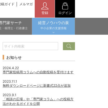
投稿ガイド
メルマガ
登録
ログイン
専門家サーチ
経営ノウハウの泉
士・税理士・行政書士
中小企業の支援情報
お知らせ
2024.4.22
専門家投稿用コラムへの自動投稿を受付けます
2023.11.1
無料ダウンロードページに新書式22点が追加
2023.9.1
「相談の広場」や「専門家コラム」への投稿方
法がわかるガイドを公開