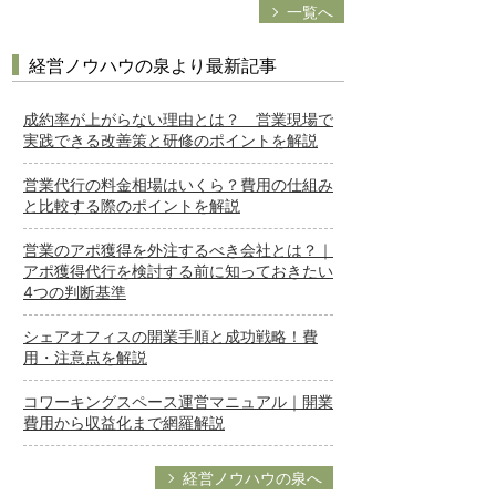
一覧へ
経営ノウハウの泉より最新記事
成約率が上がらない理由とは？ 営業現場で
実践できる改善策と研修のポイントを解説
営業代行の料金相場はいくら？費用の仕組み
と比較する際のポイントを解説
営業のアポ獲得を外注するべき会社とは？｜
アポ獲得代行を検討する前に知っておきたい
4つの判断基準
シェアオフィスの開業手順と成功戦略！費
用・注意点を解説
コワーキングスペース運営マニュアル｜開業
費用から収益化まで網羅解説
経営ノウハウの泉へ