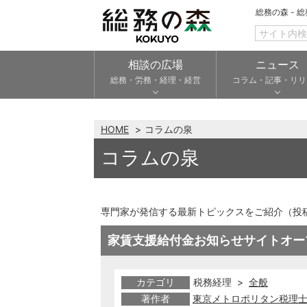
総務の森 - 
相談の広場
ニュース
総務・労務・経理・経営
コラム・記事・リリ
HOME
コラムの泉
コラムの泉
専門家が発信する最新トピックスをご紹介（投
家賃支援給付金お知らせサイトオー
カテゴリ
税務経理 >
全般
著作者
東京メトロポリタン税理士