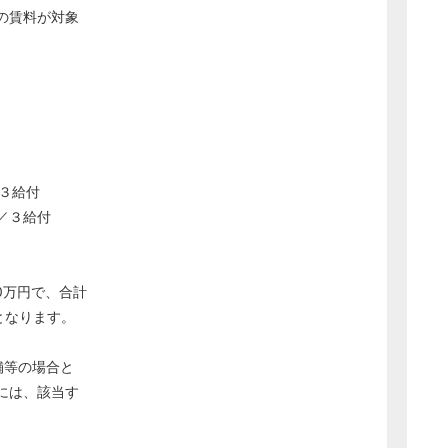
の賃料が対象
３給付
／３給付
0万円で、合計
となります。
舗等の場合と
には、該当す