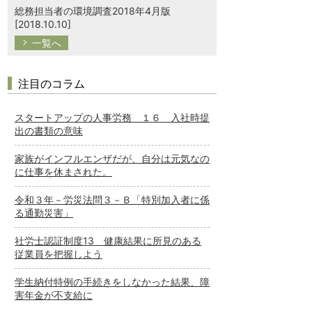
総務担当者の環境調査2018年4月版
[2018.10.10]
一覧へ
注目のコラム
スタートアップの人事労務 １６ 入社時提
出の書類の意味
家族がインフルエンザだが、自分は元気なの
に仕事を休まされた。
令和３年－労災法問３－Ｂ「特別加入者に係
る通勤災害」
社労士認証制度13 健康結果に所見のある
従業員を把握しよう
学生納付特例の手続きをしなかった結果、障
害年金が不支給に