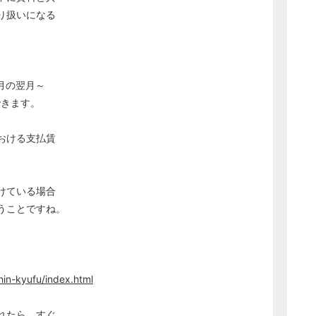
り扱いになる
月の翌月～
できます。
おける支払賃
けている場合
うことですね。
hin-kyufu/index.html
れたら、すぐ