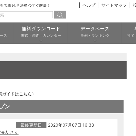
ヘルプ
サイトマップ
総務 労務 経理 法務 今すぐ解決！
無料ダウンロード
データベース
ース
書式・調査・カレンダー
事例・ランキング
社労
稿ガイドは
こちら
）
プン
最終更新日
2020年07月07日 16:38
法人 さん