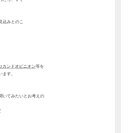
見込みとのこ
セカンドオピニオン
等を
います。
聞いてみたいとお考えの
/