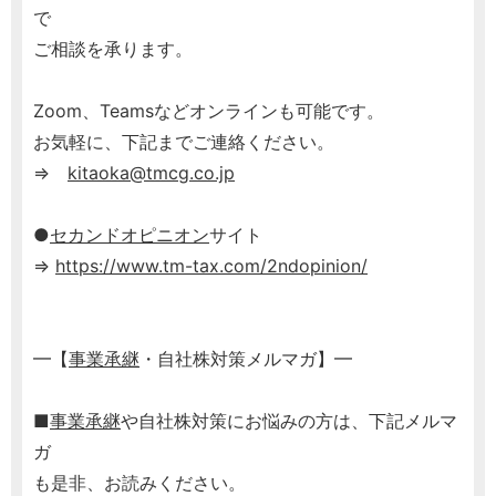
で
ご相談を承ります。
Zoom、Teamsなどオンラインも可能です。
お気軽に、下記までご連絡ください。
⇒
kitaoka@tmcg.co.jp
●
セカンドオピニオン
サイト
⇒
https://www.tm-tax.com/2ndopinion/
━【
事業承継
・自社株対策メルマガ】━
■
事業承継
や自社株対策にお悩みの方は、下記メルマ
ガ
も是非、お読みください。