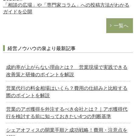
「相談の広場」や「専門家コラム」への投稿方法がわかる
ガイドを公開
一覧へ
経営ノウハウの泉より最新記事
成約率が上がらない理由とは？ 営業現場で実践できる
改善策と研修のポイントを解説
営業代行の料金相場はいくら？費用の仕組みと比較する
際のポイントを解説
営業のアポ獲得を外注するべき会社とは？｜アポ獲得代
行を検討する前に知っておきたい4つの判断基準
シェアオフィスの開業手順と成功戦略！費用・注意点を