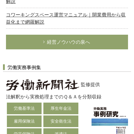
解説
コワーキングスペース運営マニュアル｜開業費用から収
益化まで網羅解説
経営ノウハウの泉へ
労働実務事例集
監修提供
法解釈から実務処理までのＱ＆Ａを分類収録
労働基準法
厚生年金法
雇用保険法
安全衛生法
労災保険法
派遣法