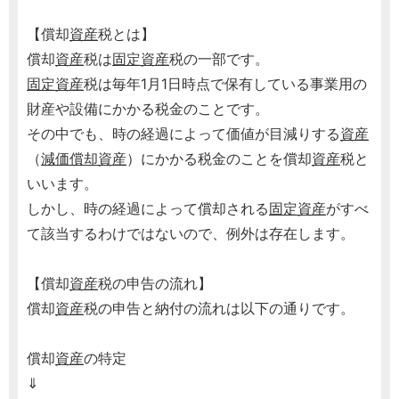
【償却
資産
税とは】
償却
資産
税は
固定資産
税の一部です。
固定資産
税は毎年1月1日時点で保有している事業用の
財産や設備にかかる税金のことです。
その中でも、時の経過によって価値が目減りする
資産
（
減価償却
資産
）にかかる税金のことを償却
資産
税と
いいます。
しかし、時の経過によって償却される
固定資産
がすべ
て該当するわけではないので、例外は存在します。
【償却
資産
税の申告の流れ】
償却
資産
税の申告と納付の流れは以下の通りです。
償却
資産
の特定
⇓