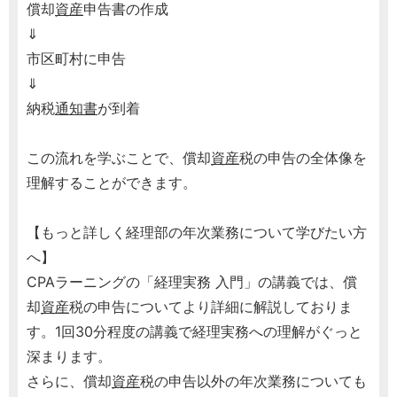
償却
資産
申告書の作成
⇓
市区町村に申告
⇓
納税
通知書
が到着
この流れを学ぶことで、償却
資産
税の申告の全体像を
理解することができます。
【もっと詳しく経理部の年次業務について学びたい方
へ】
CPAラーニングの「経理実務 入門」の講義では、償
却
資産
税の申告についてより詳細に解説しておりま
す。1回30分程度の講義で経理実務への理解がぐっと
深まります。
さらに、償却
資産
税の申告以外の年次業務についても