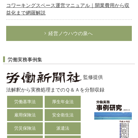
コワーキングスペース運営マニュアル｜開業費用から収
益化まで網羅解説
経営ノウハウの泉へ
労働実務事例集
監修提供
法解釈から実務処理までのＱ＆Ａを分類収録
労働基準法
厚生年金法
雇用保険法
安全衛生法
労災保険法
派遣法