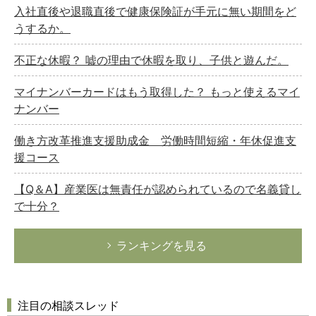
入社直後や退職直後で健康保険証が手元に無い期間をど
うするか。
不正な休暇？ 嘘の理由で休暇を取り、子供と遊んだ。
マイナンバーカードはもう取得した？ もっと使えるマイ
ナンバー
働き方改革推進支援助成金 労働時間短縮・年休促進支
援コース
【Q＆A】産業医は無責任が認められているので名義貸し
で十分？
ランキングを見る
注目の相談スレッド