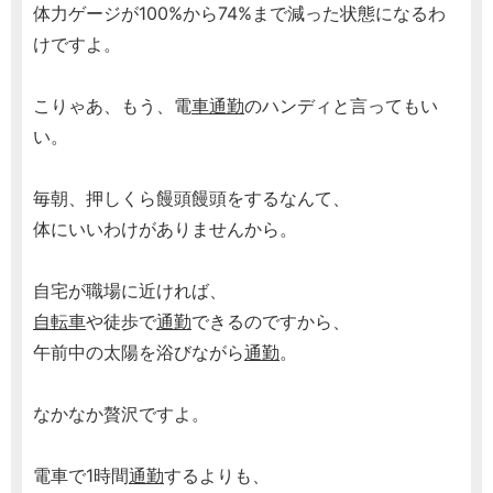
体力ゲージが100%から74%まで減った状態になるわ
けですよ。
こりゃあ、もう、電
車通勤
のハンディと言ってもい
い。
毎朝、押しくら饅頭饅頭をするなんて、
体にいいわけがありませんから。
自宅が職場に近ければ、
自転車
や徒歩で
通勤
できるのですから、
午前中の太陽を浴びながら
通勤
。
なかなか贅沢ですよ。
電車で1時間
通勤
するよりも、