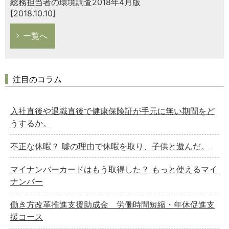
総務担当者の環境調査2018年4月版
[2018.10.10]
一覧へ
注目のコラム
入社直後や退職直後で健康保険証が手元に無い期間をど
うするか。
不正な休暇？ 嘘の理由で休暇を取り、子供と遊んだ。
マイナンバーカードはもう取得した？ もっと使えるマイ
ナンバー
働き方改革推進支援助成金 労働時間短縮・年休促進支
援コース