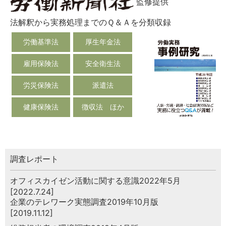
監修提供
法解釈から実務処理までのＱ＆Ａを分類収録
労働基準法
厚生年金法
雇用保険法
安全衛生法
労災保険法
派遣法
健康保険法
徴収法 ほか
調査レポート
オフィスカイゼン活動に関する意識2022年5月
[2022.7.24]
企業のテレワーク実態調査2019年10月版
[2019.11.12]