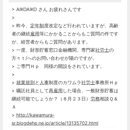
> AIKOAIKO さん お疲れさんです
>
> 昨今、
定年制
度改定など行われていますが、高齢
者の継続
雇用
等にかかることからもご質問の件です
が、経営者からもご質問があります。
> 一度、財形貯蓄窓口金融機関、専門家
社労士
の
方々ｔ/へのお問い合わせが陽のですが。
> ご専門Ｈｐ 同様の開設をされています。
>
>
就業規則
と
人事
制度のカワムラ
社労士
事務所Ｈｐ
> 嘱託社員として
再雇用
した場合、一般財形貯蓄は
継続可能でしょうか？（８月２３日）
労務
相談Ｑ＆
Ａ
>
http://kawamura-
sr.blogdehp.ne.jp/article/13135702.html