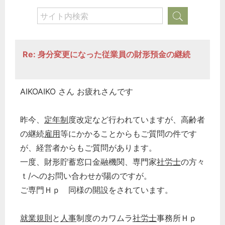
Re: 身分変更になった従業員の財形預金の継続
AIKOAIKO さん お疲れさんです
昨今、
定年制
度改定など行われていますが、高齢者
の継続
雇用
等にかかることからもご質問の件です
が、経営者からもご質問があります。
一度、財形貯蓄窓口金融機関、専門家
社労士
の方々
ｔ/へのお問い合わせが陽のですが。
ご専門Ｈｐ 同様の開設をされています。
就業規則
と
人事
制度のカワムラ
社労士
事務所Ｈｐ