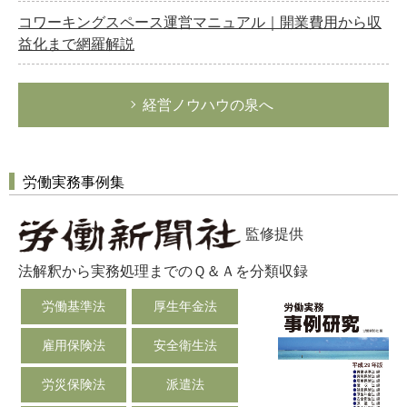
コワーキングスペース運営マニュアル｜開業費用から収
益化まで網羅解説
経営ノウハウの泉へ
労働実務事例集
監修提供
法解釈から実務処理までのＱ＆Ａを分類収録
労働基準法
厚生年金法
雇用保険法
安全衛生法
労災保険法
派遣法