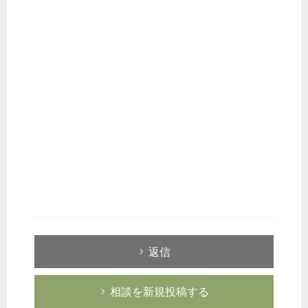
税務経理
企業法務
経営の知恵
総務の給湯室
秘書のノウハウ
次へ
返信
相談を新規投稿する