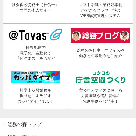
社会保険労務士（社労士）
コスト削減・業務効率化
専門の求人サイト
ができるクラウド型の
WEB購買管理システム
帳票配信の
総務のお仕事、オフィスや
電子化・自動化で
働き方の取組みをご紹介
「ビジネス」をつなぐ
社労士０号業務を
官公庁オフィスにおける
掘り起こすラジオ
文書削減や備品管理の
カッパダイブNEO！
先進事例を公開中！
総務の森トップ