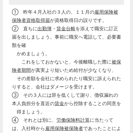
① 昨年４月入社の３人の、１１月の
雇用保険被
保険者資格取得届
が資格取得日の誤りです。
② 直ちに
出勤簿
・
賃金台帳
を添えて職安に訂正
届を出しましょう。事前に職安へ電話して、必要書
類を確
かめましょう。
これをしておかないと、今後離職した際に
被保
険者期間
が真実より短いため給付が少なくなり、
その差額を会社に求められたり職安に訴えられた
りすると、会社はダメージを受けます。
③ その３人には辞を低くして謝り、徴収漏れの
本人負担分を直近の
賃金
から控除することの同意を
得ましょう。
④ それとは別に、
労働保険料計算
に当たって
は、入社時から
雇用保険
被保険者
であったことによ