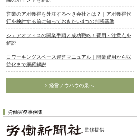
どのカテゴリーに投稿しますか？
選択してください
営業のアポ獲得を外注するべき会社とは？｜アポ獲得代
行を検討する前に知っておきたい4つの判断基準
労務管理
税務経理
シェアオフィスの開業手順と成功戦略！費用・注意点を
解説
企業法務
経営の知恵
コワーキングスペース運営マニュアル｜開業費用から収
益化まで網羅解説
総務の給湯室
秘書のノウハウ
次へ
経営ノウハウの泉へ
労働実務事例集
監修提供