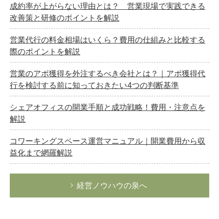
成約率が上がらない理由とは？ 営業現場で実践できる
改善策と研修のポイントを解説
営業代行の料金相場はいくら？費用の仕組みと比較する
際のポイントを解説
営業のアポ獲得を外注するべき会社とは？｜アポ獲得代
行を検討する前に知っておきたい4つの判断基準
シェアオフィスの開業手順と成功戦略！費用・注意点を
解説
コワーキングスペース運営マニュアル｜開業費用から収
益化まで網羅解説
経営ノウハウの泉へ