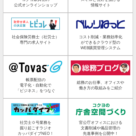
公式オンラインショップ
情報サイト
社会保険労務士（社労士）
コスト削減・業務効率化
専門の求人サイト
ができるクラウド型の
WEB購買管理システム
帳票配信の
総務のお仕事、オフィスや
電子化・自動化で
働き方の取組みをご紹介
「ビジネス」をつなぐ
社労士０号業務を
官公庁オフィスにおける
掘り起こすラジオ
文書削減や備品管理の
カッパダイブNEO！
先進事例を公開中！