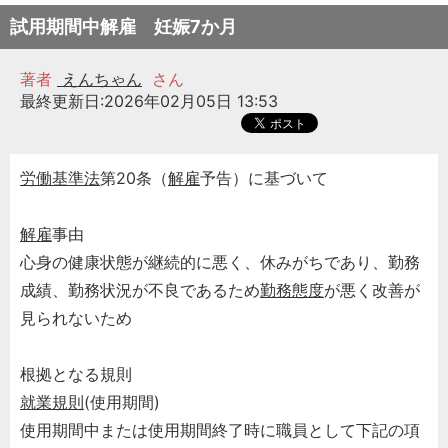
試用期間中解雇 妊娠7か月
著者
えんちゃん
さん
最終更新日:2026年02月05日 13:53
労働基準法
第20条（
解雇
予告）に基づいて
解雇
事由
心身の健康状態が継続的に悪く、休みがちであり、勤務
成績、勤務状況が不良であるため
勤務態度
が悪く改善が
見られないため
根拠となる規則
就業規則
(使用期間)
使用期間中または使用期間終了時に職員として下記の項