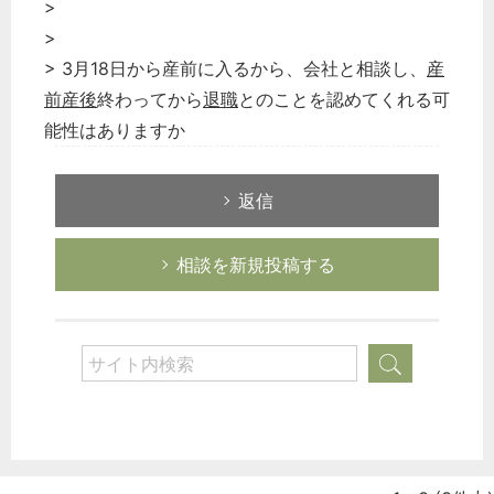
>
>
> 3月18日から産前に入るから、会社と相談し、
産
前産後
終わってから
退職
とのことを認めてくれる可
能性はありますか
返信
相談を新規投稿する
どのカテゴリーに投稿しますか？
選択してください
労務管理
税務経理
企業法務