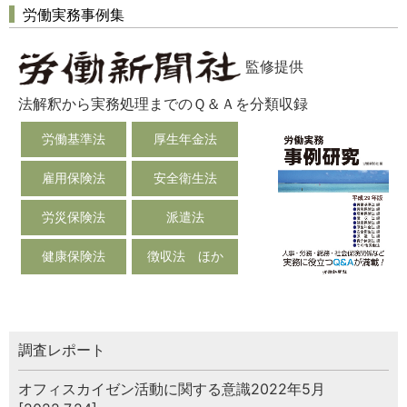
労働実務事例集
監修提供
法解釈から実務処理までのＱ＆Ａを分類収録
労働基準法
厚生年金法
雇用保険法
安全衛生法
労災保険法
派遣法
健康保険法
徴収法 ほか
調査レポート
オフィスカイゼン活動に関する意識2022年5月