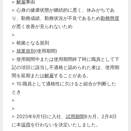
>
解雇
事由
> 心身の健康状態が継続的に悪く、休みがちであ
り、勤務成績、勤務状況が不良であるため
勤務態度
が悪く改善が見られないため
>
> 根拠となる規則
>
就業規則
(使用期間)
> 使用期間中または使用期間終了時に職員として下
記の項目に該当し不適格と認められた者は、使用期
間を延期または
解雇
することがある。
> 10.職員として適格性に欠けると組合が判断した
とき
>
>
> 2025年9月1日に入社、
試用期間
6カ月。2月4日
に本
採用
を行わないを決定いたしました。