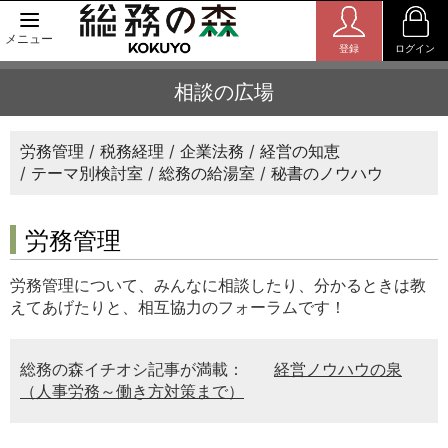
メニュー
登録
ログイン
相談の広場
労務管理
税務経理
企業法務
経営の知恵
テーマ別検討室
総務の給湯室
秘書のノウハウ
労務管理
労務管理について、みんなに相談したり、分かるときは教
えてあげたりと、相互協力のフォーラムです！
総務の森イチオシ記事が満載：
経営ノウハウの泉
（人事労務～働き方対策まで）