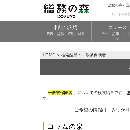
総務の森 - 
相談の広場
ニュース
総務・労務・経理・経営
コラム・記事・リリ
HOME
検索結果：
一般被保険者
「
一般被保険者
」についての検索結果です。
す。
ご希望の情報は、みつか
コラムの泉