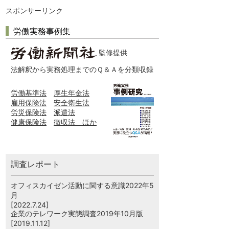
スポンサーリンク
労働実務事例集
監修提供
法解釈から実務処理までのＱ＆Ａを分類収録
労働基準法
厚生年金法
雇用保険法
安全衛生法
労災保険法
派遣法
健康保険法
徴収法 ほか
調査レポート
オフィスカイゼン活動に関する意識2022年5
月
[2022.7.24]
企業のテレワーク実態調査2019年10月版
[2019.11.12]