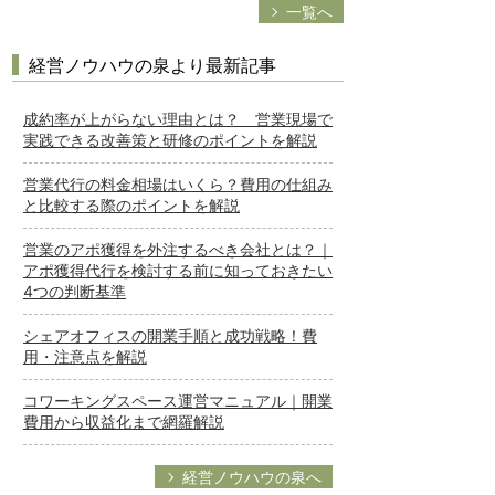
一覧へ
経営ノウハウの泉より最新記事
成約率が上がらない理由とは？ 営業現場で
実践できる改善策と研修のポイントを解説
営業代行の料金相場はいくら？費用の仕組み
と比較する際のポイントを解説
営業のアポ獲得を外注するべき会社とは？｜
アポ獲得代行を検討する前に知っておきたい
4つの判断基準
シェアオフィスの開業手順と成功戦略！費
用・注意点を解説
コワーキングスペース運営マニュアル｜開業
費用から収益化まで網羅解説
経営ノウハウの泉へ