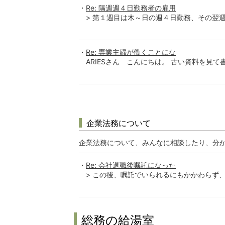
Re: 隔週週４日勤務者の雇用
> 第１週目は木～日の週４日勤務、その翌週
Re: 専業主婦が働くことにな
ARIESさん こんにちは。 古い資料を見て
企業法務について
企業法務について、みんなに相談したり、分
Re: 会社退職後嘱託になった
> この後、嘱託でいられるにもかかわらず、
総務の給湯室