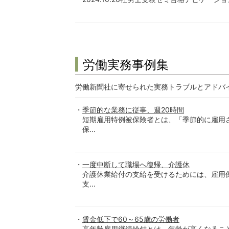
労働実務事例集
労働新聞社に寄せられた実務トラブルとアドバ
季節的な業務に従事、週20時間
短期雇用特例被保険者とは、「季節的に雇用
保...
一度中断して職場へ復帰、介護休
介護休業給付の支給を受けるためには、雇用
支...
賃金低下で60～65歳の労働者
高年齢雇用継続給付とは、年齢が高くなるこ