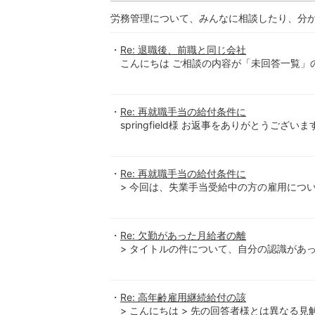
労務管理について、みんなに相談したり、分
Re: 退職後、前職と同じ会社
こんにちは ご相談の内容が「未回答一覧」の 20
Re: 再就職手当の給付条件に
springfield様 お返事をありがとうござい
Re: 再就職手当の給付条件に
> 今回は、失業手当受給中の方の雇用について
Re: 欠勤があった月給者の離
> タイトルの件について、自分の認識があっ
Re: 高年齢雇用継続給付の該
> こんにちは > 先の回答者様とは異なる見解を述