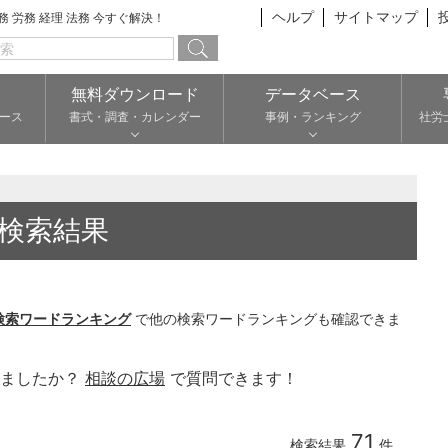
ヘルプ
サイトマップ
総務 労務 経理 法務 今すぐ解決！
無料ダウンロード
データベース
ース
書式・調査・カレンダー
事例・ランキング
社労
検索結果
検索ワードランキング
で他の検索ワードランキングも確認できま
りましたか？
相談の広場
で質問できます！
71
検索結果
件