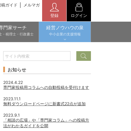
投稿ガイド
メルマガ
登録
ログイン
専門家サーチ
経営ノウハウの泉
士・税理士・行政書士
中小企業の支援情報
お知らせ
2024.4.22
専門家投稿用コラムへの自動投稿を受付けます
2023.11.1
無料ダウンロードページに新書式22点が追加
2023.9.1
「相談の広場」や「専門家コラム」への投稿方
法がわかるガイドを公開