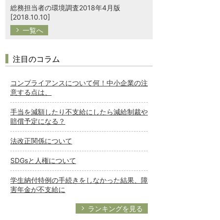
総務担当者の環境調査2018年4月版
[2018.10.10]
一覧へ
注目のコラム
コンプライアンスについて何！中小企業の注
意する点は、
手当を減額したり不支給にしたら減給制裁や
賠償予定になる？
法改正関係について
SDGsと人権について
学生納付特例の手続きをしなかった結果、障
害年金が不支給に
ランキングを見る