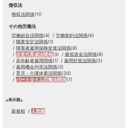
徴収法
徴収法関係
(11)
その他労働法
労働組合法関係
(4)
労働契約法関係
(6)
職業安定法関係
(1)
障害者雇用保険促進法関係
(8)
次世代育成法関係
(3)
最低賃金法関係
(8)
高年齢者雇用関係
(1)
雇用対策法関係
(2)
雇用機会均等法関係
(3)
育児・介護休業法関係
(20)
パートタイム労働法関係
(7)
表示順
新着順
人気順