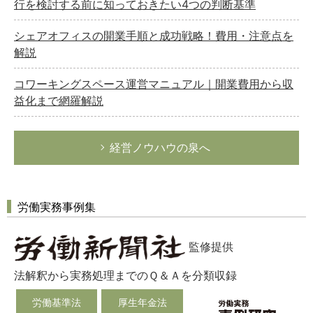
行を検討する前に知っておきたい4つの判断基準
シェアオフィスの開業手順と成功戦略！費用・注意点を
解説
コワーキングスペース運営マニュアル｜開業費用から収
益化まで網羅解説
経営ノウハウの泉へ
労働実務事例集
監修提供
法解釈から実務処理までのＱ＆Ａを分類収録
労働基準法
厚生年金法