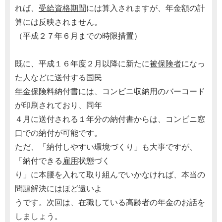
れば、
受給資格期間
には算入されますが、年金額の計
算には反映されません。
（平成２７年６月までの時限措置）
既に、平成１６年度２月以降に新たに
被保険者
になっ
た人などに送付する国民
年金保険
料納付書には、コンビニ収納用のバーコード
が印刷されており、同年
４月に送付される１年分の納付書からは、コンビニ窓
口での納付が可能です。
ただ、「納付しやすい環境づくり」も大事ですが、
「納付できる
雇用
状態づく
り」に本腰を入れて取り組んでいかなければ、本当の
問題解決にはほど遠いよ
うです。次回は、在職している高齢者の年金のお話を
しましょう。