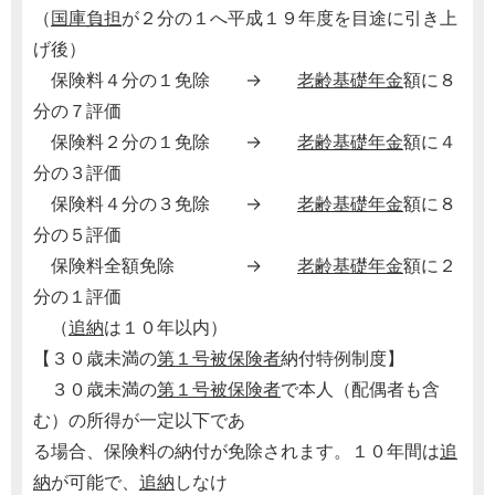
（
国庫負担
が２分の１へ平成１９年度を目途に引き上
げ後）
保険料４分の１免除 →
老齢基礎年金
額に８
分の７評価
保険料２分の１免除 →
老齢基礎年金
額に４
分の３評価
保険料４分の３免除 →
老齢基礎年金
額に８
分の５評価
保険料全額免除 →
老齢基礎年金
額に２
分の１評価
（
追納
は１０年以内）
【３０歳未満の
第１号被保険者
納付特例制度】
３０歳未満の
第１号被保険者
で本人（配偶者も含
む）の所得が一定以下であ
る場合、保険料の納付が免除されます。１０年間は
追
納
が可能で、
追納
しなけ