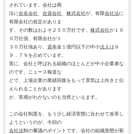
されています。会社は商
法に
合名会社
、
合資会社
、
株式会社
が、有限
会社法
に
有限会社の規定がありま
す。その数はおよそ２５０万社です。
株式会社
が１０
０万社強、有限会社が１
３０万社強あり、
資本
金１億円以下の中小
法人
は９
９．７％を占めています。
実に、会社と呼ばれる組織のほとんどが中小企業者な
のです。ニュース報道な
どで、上場企業の業績回復をもって景気は上向きと伝
えられることがあります
が、実感がわかないのも当然といえます。
この会社制度を、もう少し経済実態に合わせて改革し
ようというのが、今回の
会社法
制の審議のポイントです。会社の組織形態が新