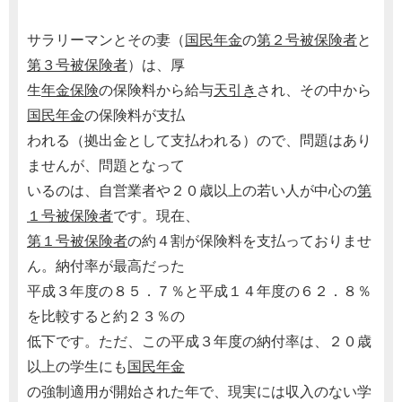
サラリーマンとその妻（
国民年金
の
第２号被保険者
と
第３号被保険者
）は、厚
生
年金保険
の保険料から給与
天引き
され、その中から
国民年金
の保険料が支払
われる（拠出金として支払われる）ので、問題はあり
ませんが、問題となって
いるのは、自営業者や２０歳以上の若い人が中心の
第
１号被保険者
です。現在、
第１号被保険者
の約４割が保険料を支払っておりませ
ん。納付率が最高だった
平成３年度の８５．７％と平成１４年度の６２．８％
を比較すると約２３％の
低下です。ただ、この平成３年度の納付率は、２０歳
以上の学生にも
国民年金
の強制適用が開始された年で、現実には収入のない学