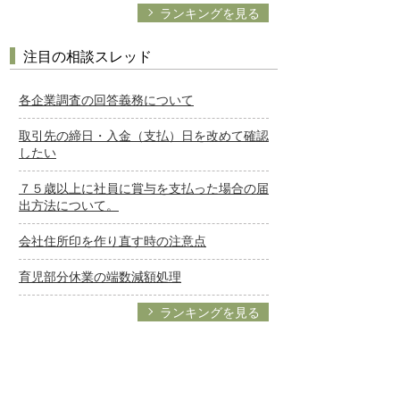
ランキングを見る
注目の相談スレッド
各企業調査の回答義務について
取引先の締日・入金（支払）日を改めて確認
したい
７５歳以上に社員に賞与を支払った場合の届
出方法について。
会社住所印を作り直す時の注意点
育児部分休業の端数減額処理
ランキングを見る