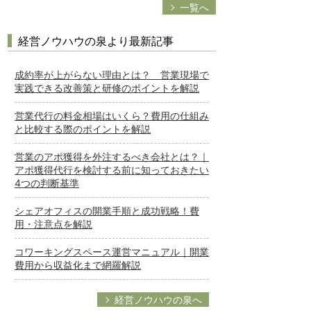
一覧へ
経営ノウハウの泉より最新記事
成約率が上がらない理由とは？ 営業現場で
実践できる改善策と研修のポイントを解説
営業代行の料金相場はいくら？費用の仕組み
と比較する際のポイントを解説
営業のアポ獲得を外注するべき会社とは？｜
アポ獲得代行を検討する前に知っておきたい
4つの判断基準
シェアオフィスの開業手順と成功戦略！費
用・注意点を解説
コワーキングスペース運営マニュアル｜開業
費用から収益化まで網羅解説
経営ノウハウの泉へ