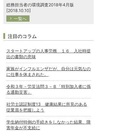
総務担当者の環境調査2018年4月版
[2018.10.10]
一覧へ
注目のコラム
スタートアップの人事労務 １６ 入社時提
出の書類の意味
家族がインフルエンザだが、自分は元気なの
に仕事を休まされた。
令和３年－労災法問３－Ｂ「特別加入者に係
る通勤災害」
社労士認証制度13 健康結果に所見のある
従業員を把握しよう
学生納付特例の手続きをしなかった結果、障
害年金が不支給に