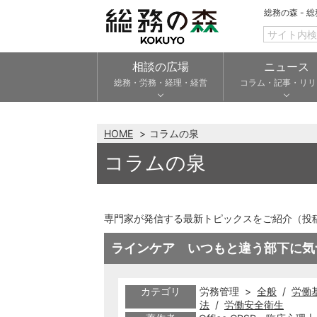
総務の森 - 
相談の広場
ニュース
総務・労務・経理・経営
コラム・記事・リリ
HOME
コラムの泉
コラムの泉
専門家が発信する最新トピックスをご紹介（投
ラインケア いつもと違う部下に気
カテゴリ
労務管理 >
全般
/
労働
法
/
労働安全衛生