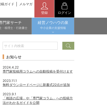
投稿ガイド
メルマガ
登録
ログイン
専門家サーチ
経営ノウハウの泉
士・税理士・行政書士
中小企業の支援情報
お知らせ
2024.4.22
専門家投稿用コラムへの自動投稿を受付けます
2023.11.1
無料ダウンロードページに新書式22点が追加
2023.9.1
「相談の広場」や「専門家コラム」への投稿方
法がわかるガイドを公開