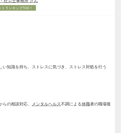
理士・社労士事務所 さん
ントランキング100！
、
しい知識を持ち、ストレスに気づき、ストレス対処を行う
からの相談対応、
メンタルヘルス
不調による
休職
者の職場復