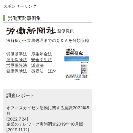
スポンサーリンク
労働実務事例集
監修提供
法解釈から実務処理までのＱ＆Ａを分類収録
労働基準法
厚生年金法
雇用保険法
安全衛生法
労災保険法
派遣法
健康保険法
徴収法 ほか
調査レポート
オフィスカイゼン活動に関する意識2022年5
月
[2022.7.24]
企業のテレワーク実態調査2019年10月版
[2019.11.12]