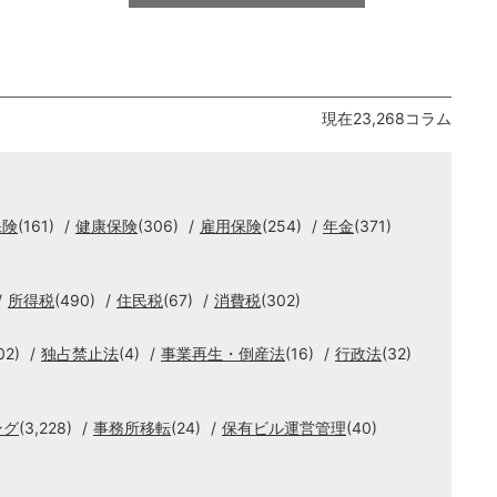
現在23,268コラム
保険
(161)
健康保険
(306)
雇用保険
(254)
年金
(371)
所得税
(490)
住民税
(67)
消費税
(302)
02)
独占禁止法
(4)
事業再生・倒産法
(16)
行政法
(32)
ング
(3,228)
事務所移転
(24)
保有ビル運営管理
(40)