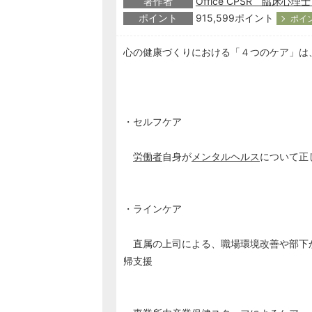
著作者
Office CPSR 臨床心
ポイント
915,599ポイント
ポイ
心の健康づくりにおける「４つのケア」は
・セルフケア
労働者
自身が
メンタルヘルス
について正
・ラインケア
直属の上司による、職場環境改善や部下
帰支援