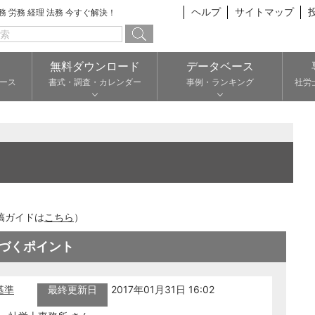
ヘルプ
サイトマップ
総務 労務 経理 法務 今すぐ解決！
無料ダウンロード
データベース
ース
書式・調査・カレンダー
事例・ランキング
社労
稿ガイドは
こちら
）
づくポイント
基準
最終更新日
2017年01月31日 16:02