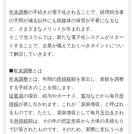
年末調整
の手続きが電子化されることで、経理担当者
の手間が減る以外にも紙媒体の保管が不要になるな
ど、さまざまなメリットが生まれます。
そこで当コラムでは、新たな電子化システムがスター
トすることで、企業が備えておくべきポイントについ
て解説していきます。
■
年末調整
とは
年末調整
とは、年間の
所得税
額を算出し、差額を調整
する手続きのことを指します。
従業員
の場合、給与やボーナス、
賞与
などから毎月
所
得税
が差し引かれます。これが「源泉徴収」と呼ばれ
るものです。ただし、源泉徴収として毎月
天引き
され
る
所得税
額は、その年の想
定年
収から大体の見積もり
で計算されたものです。そのため、実際に支払うべき