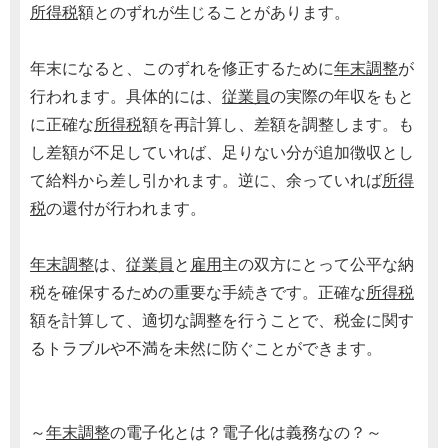
所得税
額とのずれが生じることがあります。
年末になると、このずれを修正するために
年末調整
が
行われます。具体的には、
従業員
の実際の年収をもと
に正確な
所得税
額を再計算し、差額を調整します。も
し差額が不足していれば、足りない分が追加徴収とし
て給料から差し引かれます。逆に、余っていれば
所得
税
の還付が行われます。
年末調整
は、
従業員
と
雇用
主の双方にとって公平な納
税を確保するための重要な手続きです。正確な
所得税
額を計算して、適切な調整を行うことで、税金に関す
るトラブルや不満を未然に防ぐことができます。
～
年末調整
の電子化とは？電子化は義務なの？～