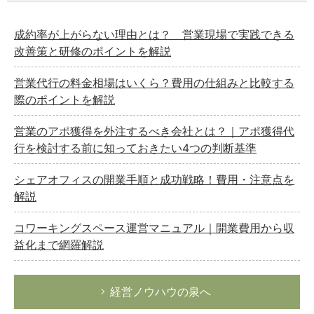
成約率が上がらない理由とは？ 営業現場で実践できる
改善策と研修のポイントを解説
営業代行の料金相場はいくら？費用の仕組みと比較する
際のポイントを解説
営業のアポ獲得を外注するべき会社とは？｜アポ獲得代
行を検討する前に知っておきたい4つの判断基準
シェアオフィスの開業手順と成功戦略！費用・注意点を
解説
コワーキングスペース運営マニュアル｜開業費用から収
益化まで網羅解説
経営ノウハウの泉へ