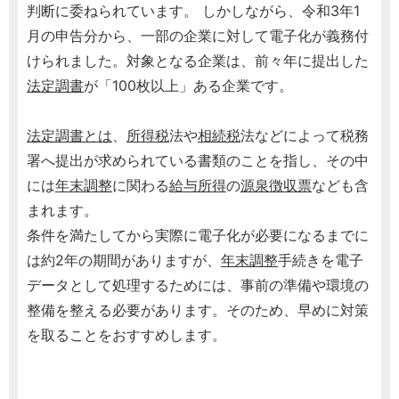
判断に委ねられています。 しかしながら、令和3年1
月の申告分から、一部の企業に対して電子化が義務付
けられました。対象となる企業は、前々年に提出した
法定調書
が「100枚以上」ある企業です。
法定調書とは
、
所得税
法や
相続税
法などによって税務
署へ提出が求められている書類のことを指し、その中
には
年末調整
に関わる
給与所得
の
源泉徴収票
なども含
まれます。
条件を満たしてから実際に電子化が必要になるまでに
は約2年の期間がありますが、
年末調整
手続きを電子
データとして処理するためには、事前の準備や環境の
整備を整える必要があります。そのため、早めに対策
を取ることをおすすめします。