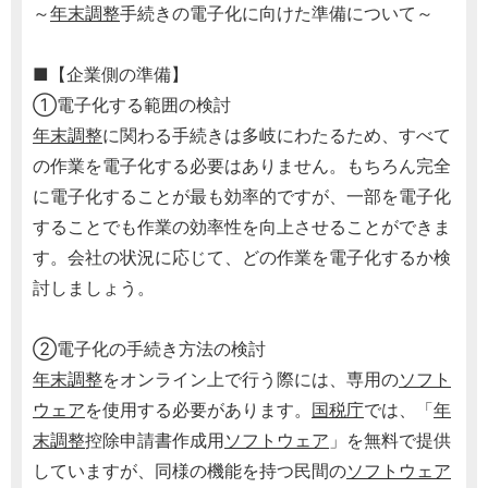
～
年末調整
手続きの電子化に向けた準備について～
■【企業側の準備】
①電子化する範囲の検討
年末調整
に関わる手続きは多岐にわたるため、すべて
の作業を電子化する必要はありません。もちろん完全
に電子化することが最も効率的ですが、一部を電子化
することでも作業の効率性を向上させることができま
す。会社の状況に応じて、どの作業を電子化するか検
討しましょう。
②電子化の手続き方法の検討
年末調整
をオンライン上で行う際には、専用の
ソフト
ウェア
を使用する必要があります。
国税庁
では、「
年
末調整
控除申請書作成用
ソフトウェア
」を無料で提供
していますが、同様の機能を持つ民間の
ソフトウェア