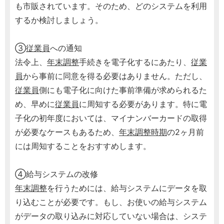
も市販されています。そのため、どのシステムを利用
するか検討しましょう。
③
従業員
への通知
法令上、
年末調整
手続きを電子化するにあたり、
従業
員
から事前に同意を得る必要はありません。ただし、
従業員
側にも電子化に向けた事前準備が求められるた
め、早めに
従業員
に周知する必要があります。特に電
子化の初年度においては、マイナンバーカードの取得
が必要なケースもあるため、
年末調整時期
の2ヶ月前
には周知することをおすすめします。
④給与システムの改修
年末調整
を行うためには、給与システムにデータを取
り込むことが必要です。もし、お使いの給与システム
がデータの取り込みに対応していない場合は、システ