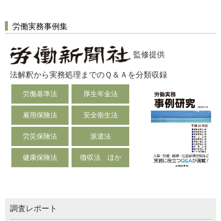
労働実務事例集
監修提供
法解釈から実務処理までのＱ＆Ａを分類収録
労働基準法
厚生年金法
雇用保険法
安全衛生法
労災保険法
派遣法
健康保険法
徴収法 ほか
調査レポート