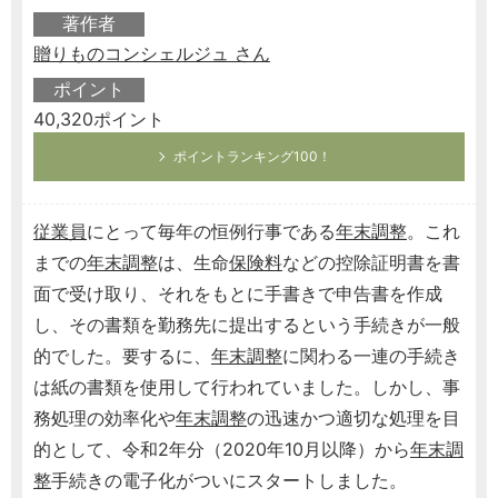
著作者
贈りものコンシェルジュ さん
ポイント
40,320ポイント
ポイントランキング100！
従業員
にとって毎年の恒例行事である
年末調整
。これ
までの
年末調整
は、生命
保険料
などの控除証明書を書
面で受け取り、それをもとに手書きで申告書を作成
し、その書類を勤務先に提出するという手続きが一般
的でした。要するに、
年末調整
に関わる一連の手続き
は紙の書類を使用して行われていました。しかし、事
務処理の効率化や
年末調整
の迅速かつ適切な処理を目
的として、令和2年分（2020年10月以降）から
年末調
整
手続きの電子化がついにスタートしました。