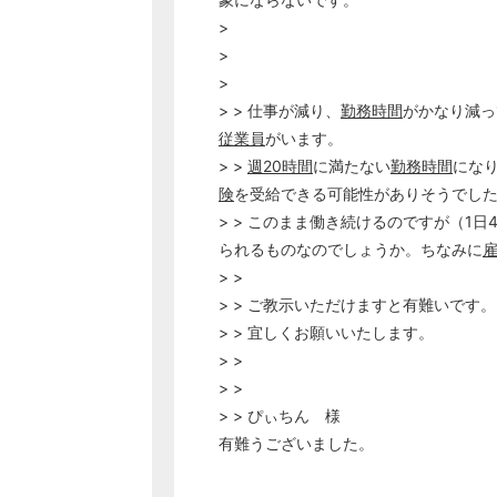
>
>
>
> > 仕事が減り、
勤務時間
がかなり減っ
従業員
がいます。
> >
週20時間
に満たない
勤務時間
にな
険
を受給できる可能性がありそうでし
> > このまま働き続けるのですが（1日
られるものなのでしょうか。ちなみに
> >
> > ご教示いただけますと有難いです。
> > 宜しくお願いいたします。
> >
> >
> > ぴぃちん 様
有難うございました。