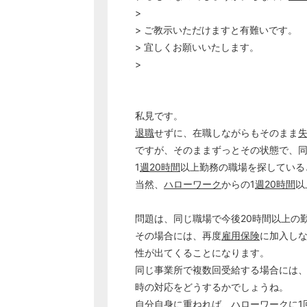
>
> ご教示いただけますと有難いです。
> 宜しくお願いいたします。
>
私見です。
退職
せずに、在職しながらもそのまま
ですが、そのままずっとその状態で、
1
週20時間
以上勤務の職場を探している
当然、
ハローワーク
からの1
週20時間
以
問題は、同じ職場で今後20時間以上の
その場合には、再度
雇用保険
に加入し
性が出てくることになります。
同じ事業所で複数回受給する場合には
時の対応をどうするかでしょうね。
自分自身に重ねれば、
ハローワーク
に1