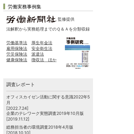
労働実務事例集
監修提供
法解釈から実務処理までのＱ＆Ａを分類収録
労働基準法
厚生年金法
雇用保険法
安全衛生法
労災保険法
派遣法
健康保険法
徴収法 ほか
調査レポート
オフィスカイゼン活動に関する意識2022年5
月
[2022.7.24]
企業のテレワーク実態調査2019年10月版
[2019.11.12]
総務担当者の環境調査2018年4月版
[2018.10.10]