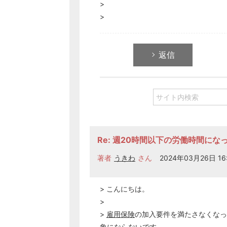
>
>
返信
Re: 週20時間以下の労働時間に
著者
うきわ
さん
2024年03月26日 16
> こんにちは。
>
>
雇用保険
の加入要件を満たさなくなっ
象にならないです。