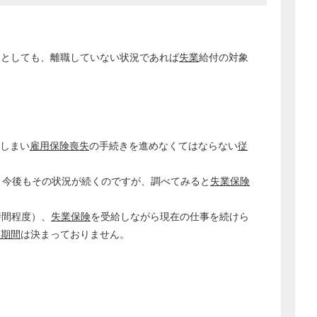
たとしても、離職していない状況であれば
失業
給付の対象
しまい
雇用保険喪失
の手続きを進めなくてはならない
従
、今後もその状況が続くのですが、調べてみると
失業保険
。
時間程度）、
失業保険
を受給しながら現在の仕事を続けら
用期間
は決まっておりません。