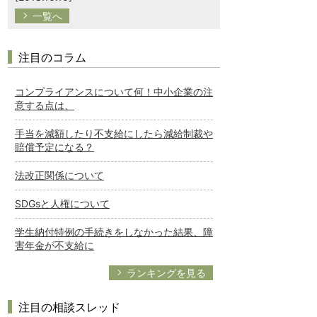
一覧へ
注目のコラム
コンプライアンスについて何！中小企業の注
意する点は、
手当を減額したり不支給にしたら減給制裁や
賠償予定になる？
法改正関係について
SDGsと人権について
学生納付特例の手続きをしなかった結果、障
害年金が不支給に
ランキングを見る
注目の相談スレッド