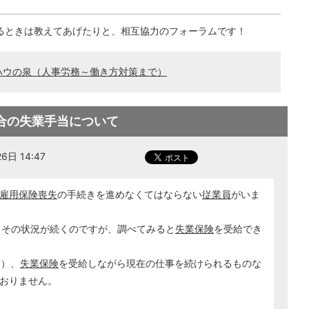
るときは教えてあげたりと、相互協力のフォーラムです！
ハウの泉（人事労務～働き方対策まで）
合の失業手当について
日 14:47
雇用保険喪失
の手続きを進めなくてはならない
従業員
がいま
もその状況が続くのですが、調べてみると
失業保険
を受給でき
度）、
失業保険
を受給しながら現在の仕事を続けられるものな
おりません。