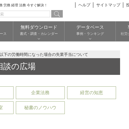
ヘルプ
サイトマップ
総務 労務 経理 法務 今すぐ解決！
無料ダウンロード
データベース
ース
書式・調査・カレンダー
事例・ランキング
社労
間以下の労働時間になった場合の失業手当について
相談の広場
企業法務
経営の知恵
室
秘書のノウハウ