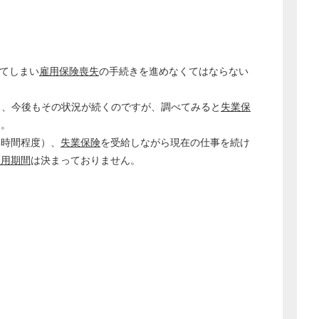
経営の知恵
総務の給湯室
秘書のノウハウ
てしまい
雇用保険喪失
の手続きを進めなくてはならない
次へ
り、今後もその状況が続くのですが、調べてみると
失業保
た。
4時間程度）、
失業保険
を受給しながら現在の仕事を続け
雇用期間
は決まっておりません。