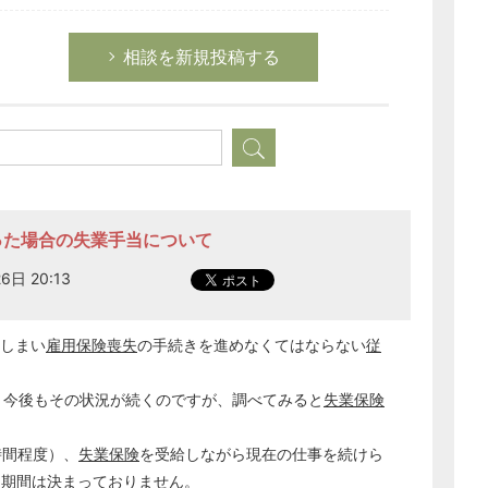
相談を新規投稿する
なった場合の失業手当について
6日 20:13
しまい
雇用保険喪失
の手続きを進めなくてはならない
従
、今後もその状況が続くのですが、調べてみると
失業保険
。
時間程度）、
失業保険
を受給しながら現在の仕事を続けら
用期間
は決まっておりません。