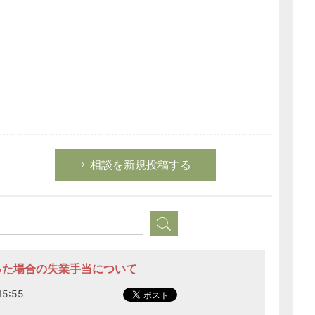
相談を新規投稿する
なった場合の失業手当について
5:55