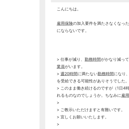
こんにちは。
雇用保険
の加入要件を満たさなくなっ
にならないです。
> 仕事が減り、
勤務時間
がかなり減って
業員
がいます。
>
週20時間
に満たない
勤務時間
になり
を受給できる可能性がありそうでした
> このまま働き続けるのですが（1日4
れるものなのでしょうか。ちなみに
雇
>
> ご教示いただけますと有難いです。
> 宜しくお願いいたします。
>