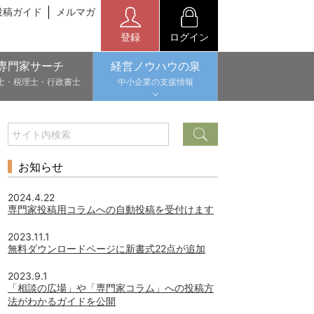
投稿ガイド
メルマガ
登録
ログイン
専門家サーチ
経営ノウハウの泉
士・税理士・行政書士
中小企業の支援情報
お知らせ
2024.4.22
専門家投稿用コラムへの自動投稿を受付けます
2023.11.1
無料ダウンロードページに新書式22点が追加
2023.9.1
「相談の広場」や「専門家コラム」への投稿方
法がわかるガイドを公開