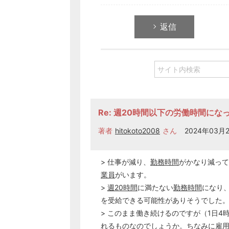
返信
Re: 週20時間以下の労働時間に
著者
hitokoto2008
さん
2024年03月2
> 仕事が減り、
勤務時間
がかなり減って
業員
がいます。
>
週20時間
に満たない
勤務時間
になり
を受給できる可能性がありそうでした
> このまま働き続けるのですが（1日4
れるものなのでしょうか。ちなみに
雇