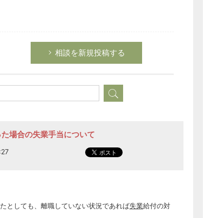
相談を新規投稿する
なった場合の失業手当について
:27
どのカテゴリーに投稿しますか？
選択してください
労務管理
税務経理
たとしても、離職していない状況であれば
失業
給付の対
企業法務