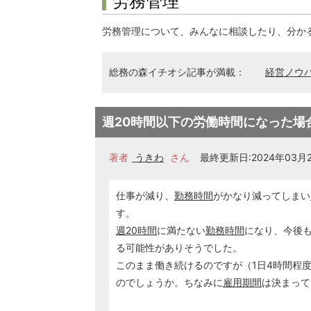
労務管理
労務管理について、みんなに相談したり、分か
総務の森イチオシ記事が満載：
経営ノウ
週20時間以下の労働時間になった場
著者
うきわ
さん
最終更新日:2024年03月26
仕事が減り、
勤務時間
がかなり減ってしまい
す。
週20時間
に満たない
勤務時間
になり、今後
る可能性がありそうでした。
このまま働き続けるのですが（1日4時間程
のでしょうか。ちなみに
雇用期間
は決まって