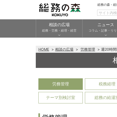
総務の森 - 
相談の広場
ニュース
総務・労務・経理・経営
コラム・記事・リリ
HOME
相談の広場
労務管理
週20時
労務管理
税務経理
テーマ別検討室
総務の給湯