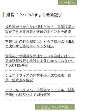
一覧へ
経営ノウハウの泉より最新記事
成約率が上がらない理由とは？ 営業現場で
実践できる改善策と研修のポイントを解説
営業代行の料金相場はいくら？費用の仕組み
と比較する際のポイントを解説
営業のアポ獲得を外注するべき会社とは？｜
アポ獲得代行を検討する前に知っておきたい
4つの判断基準
シェアオフィスの開業手順と成功戦略！費
用・注意点を解説
コワーキングスペース運営マニュアル｜開業
費用から収益化まで網羅解説
経営ノウハウの泉へ